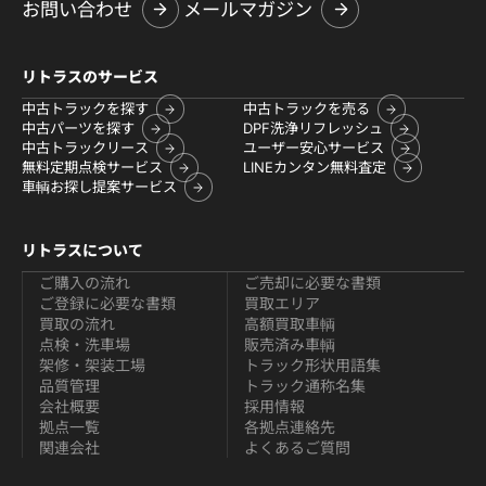
お問い合わせ
メールマガジン
リトラスのサービス
中古トラックを探す
中古トラックを売る
中古パーツを探す
DPF洗浄リフレッシュ
中古トラックリース
ユーザー安心サービス
無料定期点検サービス
LINEカンタン無料査定
車輌お探し提案サービス
リトラスについて
ご購入の流れ
ご売却に必要な書類
ご登録に必要な書類
買取エリア
買取の流れ
高額買取車輌
点検・洗車場
販売済み車輌
架修・架装工場
トラック形状用語集
品質管理
トラック通称名集
会社概要
採用情報
拠点一覧
各拠点連絡先
関連会社
よくあるご質問