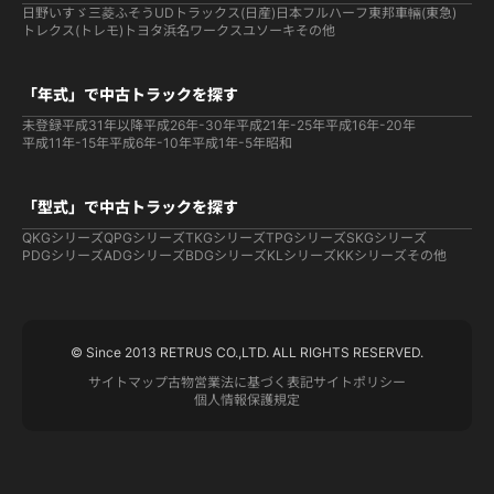
日野
いすゞ
三菱ふそう
UDトラックス(日産)
日本フルハーフ
東邦車輛(東急)
トレクス(トレモ)
トヨタ
浜名ワークス
ユソーキ
その他
「年式」で中古トラックを探す
未登録
平成31年以降
平成26年-30年
平成21年-25年
平成16年-20年
平成11年-15年
平成6年-10年
平成1年-5年
昭和
「型式」で中古トラックを探す
QKGシリーズ
QPGシリーズ
TKGシリーズ
TPGシリーズ
SKGシリーズ
PDGシリーズ
ADGシリーズ
BDGシリーズ
KLシリーズ
KKシリーズ
その他
© Since 2013 RETRUS CO.,LTD. ALL RIGHTS RESERVED.
サイトマップ
古物営業法に基づく表記
サイトポリシー
個人情報保護規定