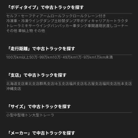
「ボディタイプ」で中古トラックを探す
セルフ・セーフティ
アームロールフックロール
クレーン付き
冷凍車・冷凍ウイング
ダンプ
土砂禁ダンプ
平ボディ
キャリアカー
トラクタ
トレーラ
ミキサー
ウイング
バン
パッカー車
タンク車関連
現状渡しコーナー
その他 車輌
上物 その他
「走行距離」で中古トラックを探す
100万km以上
50万-99万km
10万-49万km
1万-9万km
1万km未満
「支店」で中古トラックを探す
北海道支店
東北支店
群馬支店
埼玉支店
福井支店
名古屋支店
福岡支店
熊本支店
沖縄支店
「サイズ」で中古トラックを探す
小型
中型
増トン
大型
トレーラ
「メーカー」で中古トラックを探す