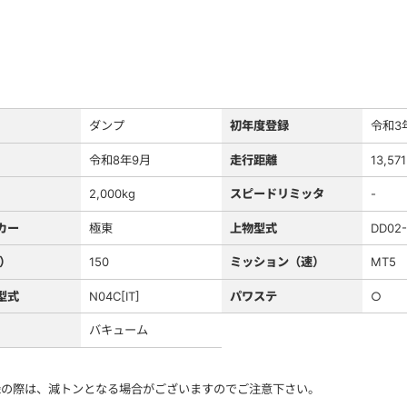
ダンプ
初年度登録
令和3
令和8年9月
走行距離
13,57
2,000kg
スピードリミッタ
-
カー
極東
上物型式
DD02-
S）
150
ミッション（速）
MT5
型式
N04C[IT]
パワステ
○
バキューム
録の際は、減トンとなる場合がございますのでご注意下さい。