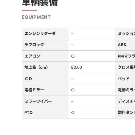
車輌装備
EQUIPMENT
エンジンリターダ
-
ミッショ
デフロック
-
ABS
エアコン
○
PMマフ
地上高（cm）
83.00
クロス張
ＣＤ
-
ベッド
電格ミラー
○
電動ミラ
ミラーワイパー
-
ディスチ
PTO
○
燃料タン