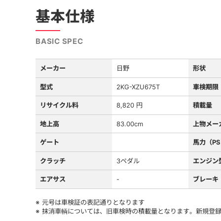
基本仕様
BASIC SPEC
メーカー
日野
形状
型式
2KG-XZU675T
車検期限
リサイクル料
8,820 円
積載量
地上高
83.00cm
上物メー
ゲート
馬力（P
クラッチ
3ペダル
エンジン
エアサス
-
ブレーキ
元号は車検証の表記通りとなります
抹消車輌については、旧車検時の積載量となります。新規登