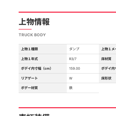
上物情報
TRUCK BODY
上物１種類
ダンプ
上物１メ
上物１年式
R3/7
床材質
ボデイ内寸幅（cm）
159.00
ボデイ内
リアゲート
W
床形状
ボデー材質
鉄