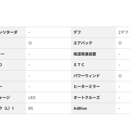
ンリターダ
-
デフ
2デフ
○
エアバック
○
ラー
-
坂道発進装置
-
り
-
ＥＴＣ
-
-
パワーウィンド
○
ー
-
ヒーターミラー
-
ャージ
LED
オートクルーズ
-
ク（L）1
65
AdBlue
-