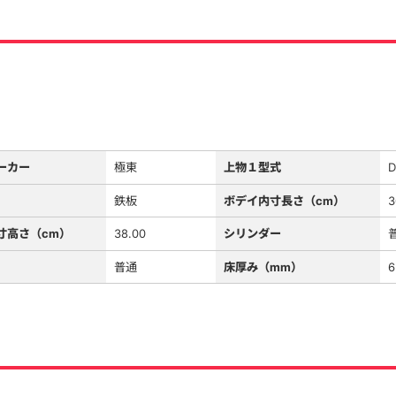
ーカー
極東
上物１型式
D
鉄板
ボデイ内寸長さ（cm）
3
寸高さ（cm）
38.00
シリンダー
普通
床厚み（mm）
6