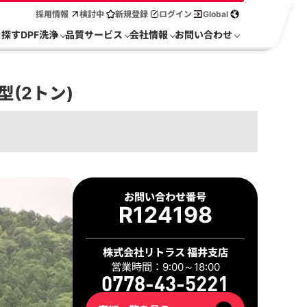
採用情報
検討中
新規登録
ログイン
Global
を探す
DPF洗浄
品質サービス
会社情報
お問い合わせ
型(2トン)
2 / 25
お問い合わせ番号
R124198
株式会社リトラス 福井支店
営業時間：9:00～18:00
0778-43-5221