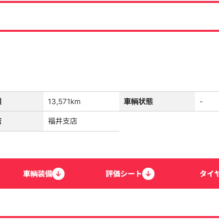
離
13,571km
車輌状態
-
店
福井支店
車輌
装備
↓
評価
シート
↓
タイ