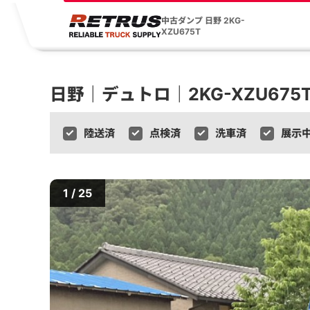
中古ダンプ 日野 2KG-
XZU675T
日野｜デュトロ｜2KG-XZU675
陸送済
点検済
洗車済
展示
1 / 25