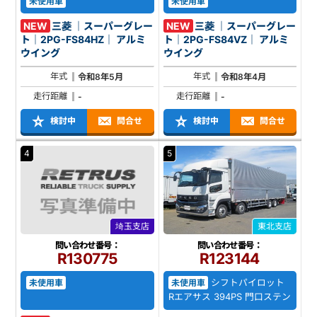
未使用車
未使用車
NEW
三菱 ｜スーパーグレー
NEW
三菱 ｜スーパーグレー
ト｜2PG-FS84HZ｜ アルミ
ト｜2PG-FS84VZ｜ アルミ
ウイング
ウイング
年式
年式
令和8年5月
令和8年4月
走行距離
走行距離
-
-
検討中
問合せ
検討中
問合せ
4
5
埼玉支店
東北支店
問い合わせ番号：
問い合わせ番号：
R130775
R123144
シフトパイロット
未使用車
未使用車
Rエアサス 394PS 門口ステン