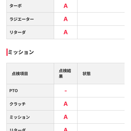
A
ターボ
A
ラジエーター
A
リターダ
ミッション
点検結
点検項目
状態
果
-
PTO
A
クラッチ
A
ミッション
A
リターダ