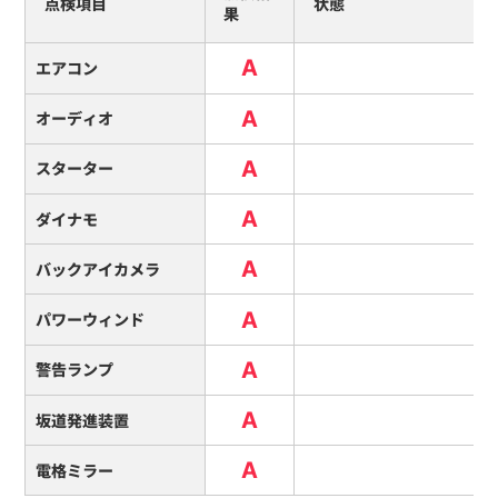
点検項目
状態
果
A
エアコン
A
オーディオ
A
スターター
A
ダイナモ
A
バックアイカメラ
A
パワーウィンド
A
警告ランプ
A
坂道発進装置
A
電格ミラー