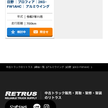
日野 ｜プロフィア｜2KG-
FW1AHC｜ アルミウイング
年式
令和7年11月
走行距離
700km
検討中
問合せ
中古トラックのリトラス
車輌一覧
アルミウイング
日野
2KG-FW1AHC
中古トラック販売・買取・架修・架装
のリトラス
公式SNS