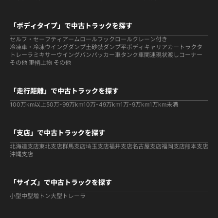
「ボディタイプ」で中古トラックを探す
セルフ・セーフティ
アームロールフックロール
クレーン付き
冷凍車・冷凍ウイング
ダンプ
土砂禁ダンプ
平ボディ
キャリアカー
トラクタ
トレーラ
ミキサー
ウイング
バン
パッカー車
タンク車関連
現状渡しコーナー
その他 車輌
上物 その他
「走行距離」で中古トラックを探す
100万km以上
50万-99万km
10万-49万km
1万-9万km
1万km未満
「支店」で中古トラックを探す
北海道支店
東北支店
群馬支店
埼玉支店
福井支店
名古屋支店
福岡支店
熊本支店
沖縄支店
「サイズ」で中古トラックを探す
小型
中型
増トン
大型
トレーラ