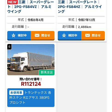
NEW
三菱 ｜スーパーグレー
三菱 ｜スーパーグレート｜
ト｜2PG-FS84VZ｜ アルミ
2PG-FS84HZ｜ アルミウイ
ウイング
ング
年式
年式
令和8年4月
令和7年12月
走行距離
走行距離
-
2,466km
検討中
問合せ
検討中
問合せ
6
群馬支店
問い合わせ番号：
R112124
トランテックス 各
未使用車
所ステン Rエアサス 380PS
プロシフト