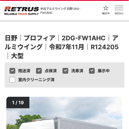
中古アルミウイング 日野 2DG-
FW1AHC
MENU
検討中
日野｜プロフィア｜2DG-FW1AHC｜ア
ルミウイング｜令和7年11月｜R124205
｜大型
陸送済
点検済
洗車済
展示中
室内クリーニング済
1 / 19