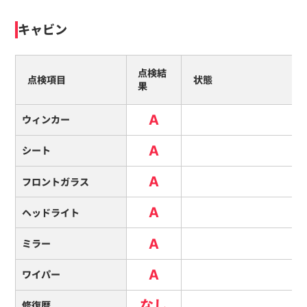
キャビン
点検結
点検項目
状態
果
A
ウィンカー
A
シート
A
フロントガラス
A
ヘッドライト
A
ミラー
A
ワイパー
なし
修復暦