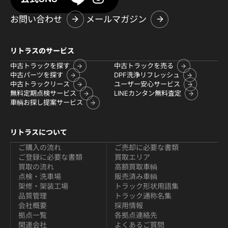
お問い合わせ
メールマガジン
リトラスのサービス
中古トラックを探す
中古トラックを売る
中古パーツを探す
DPF洗浄リフレッシュ
中古トラックリース
ユーザー安心サービス
無料定期点検サービス
LINEカンタン無料査定
車輌お探し提案サービス
リトラスについて
ご購入の流れ
ご売却に必要な書類
ご登録に必要な書類
買取エリア
買取の流れ
高額買取車輌
点検・洗車場
販売済み車輌
架修・架装工場
トラック形状用語集
品質管理
トラック通称名集
会社概要
採用情報
拠点一覧
各拠点連絡先
関連会社
よくあるご質問