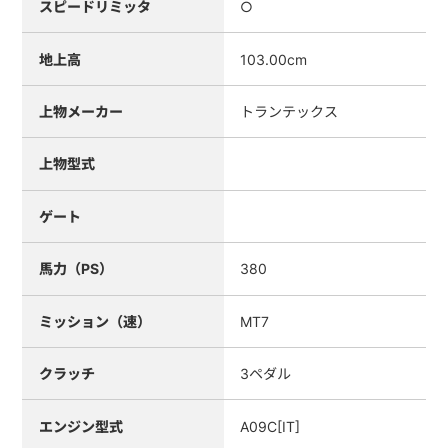
スピードリミッタ
○
地上高
103.00cm
上物メーカー
トランテックス
上物型式
ゲート
馬力（PS）
380
ミッション（速）
MT7
クラッチ
3ペダル
エンジン型式
A09C[IT]