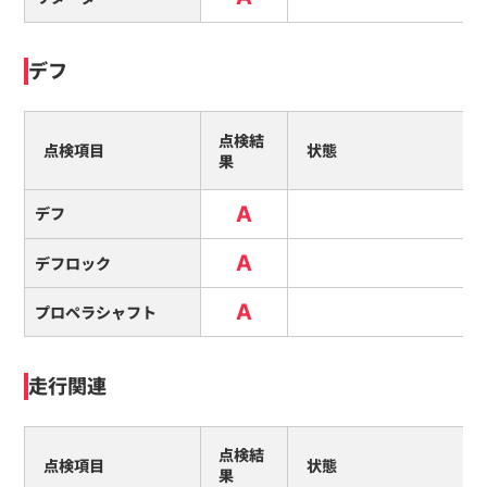
デフ
点検結
点検項目
状態
果
A
デフ
A
デフロック
A
プロペラシャフト
走行関連
点検結
点検項目
状態
果