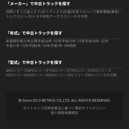
「メーカー」で中古トラックを探す
日野
いすゞ
三菱ふそう
UDトラックス(日産)
日本フルハーフ
東邦車輛(東急)
トレクス(トレモ)
トヨタ
浜名ワークス
ユソーキ
その他
「年式」で中古トラックを探す
未登録
平成31年以降
平成26年-30年
平成21年-25年
平成16年-20年
平成11年-15年
平成6年-10年
平成1年-5年
昭和
「型式」で中古トラックを探す
QKGシリーズ
QPGシリーズ
TKGシリーズ
TPGシリーズ
SKGシリーズ
PDGシリーズ
ADGシリーズ
BDGシリーズ
KLシリーズ
KKシリーズ
その他
© Since 2013 RETRUS CO.,LTD. ALL RIGHTS RESERVED.
サイトマップ
古物営業法に基づく表記
サイトポリシー
個人情報保護規定