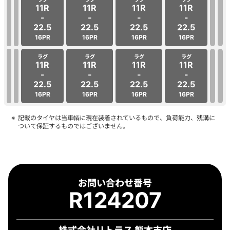
11R
11R
11R
11R
-
-
-
-
22.5
22.5
22.5
22.5
16PR
16PR
16PR
16PR
ラグ
ラグ
ラグ
ラグ
11R
11R
11R
11R
-
-
-
-
22.5
22.5
22.5
22.5
16PR
16PR
16PR
16PR
記載のタイヤは当車輌に現在装着されているもので、負荷能力、残溝に
ついて保証するものではございません。
お問い合わせ番号
R124207
株式会社リトラス 熊本支店