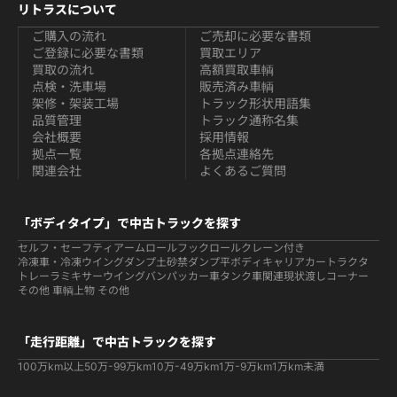
リトラスについて
ご購入の流れ
ご売却に必要な書類
ご登録に必要な書類
買取エリア
買取の流れ
高額買取車輌
点検・洗車場
販売済み車輌
架修・架装工場
トラック形状用語集
品質管理
トラック通称名集
会社概要
採用情報
拠点一覧
各拠点連絡先
関連会社
よくあるご質問
「ボディタイプ」で中古トラックを探す
セルフ・セーフティ
アームロールフックロール
クレーン付き
冷凍車・冷凍ウイング
ダンプ
土砂禁ダンプ
平ボディ
キャリアカー
トラクタ
トレーラ
ミキサー
ウイング
バン
パッカー車
タンク車関連
現状渡しコーナー
その他 車輌
上物 その他
「走行距離」で中古トラックを探す
100万km以上
50万-99万km
10万-49万km
1万-9万km
1万km未満