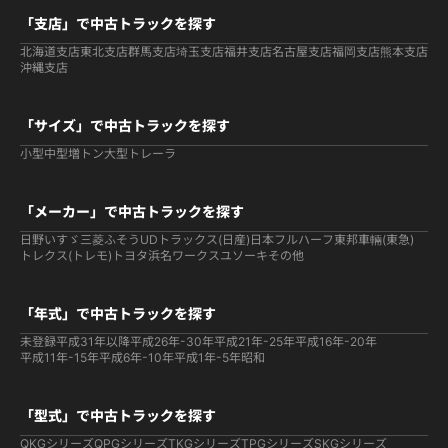
「支店」で中古トラックを探す
北海道支店
東北支店
群馬支店
埼玉支店
福井支店
名古屋支店
福岡支店
熊本支店
沖縄支店
「サイズ」で中古トラックを探す
小型
中型
増トン
大型
トレーラ
「メーカー」で中古トラックを探す
日野
いすゞ
三菱ふそう
UDトラックス(日産)
日本フルハーフ
東邦車輛(東急)
トレクス(トレモ)
トヨタ
浜名ワークス
ユソーキ
その他
「年式」で中古トラックを探す
未登録
平成31年以降
平成26年-30年
平成21年-25年
平成16年-20年
平成11年-15年
平成6年-10年
平成1年-5年
昭和
「型式」で中古トラックを探す
QKGシリーズ
QPGシリーズ
TKGシリーズ
TPGシリーズ
SKGシリーズ