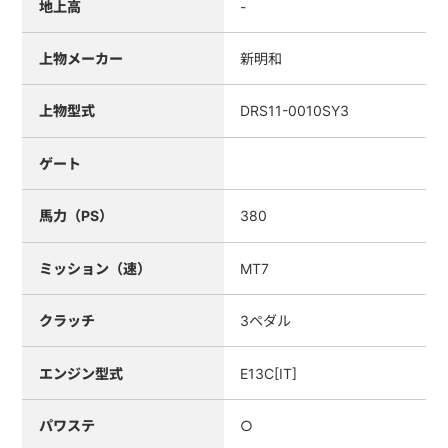
地上高
-
上物メーカー
新明和
上物型式
DRS11-0010SY3
ゲート
馬力（PS）
380
ミッション（速）
MT7
クラッチ
3ペダル
エンジン型式
E13C[IT]
パワステ
○