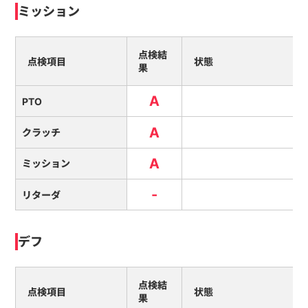
ミッション
点検結
点検項目
状態
果
A
PTO
A
クラッチ
A
ミッション
-
リターダ
デフ
点検結
点検項目
状態
果