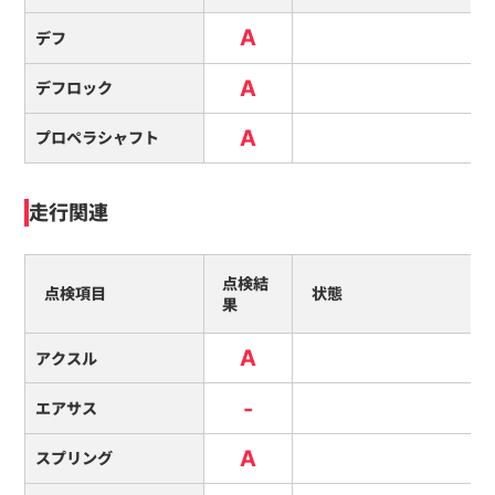
A
デフ
A
デフロック
A
プロペラシャフト
走行関連
点検結
点検項目
状態
果
A
アクスル
-
エアサス
A
スプリング