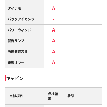
A
ダイナモ
-
バックアイカメラ
A
パワーウィンド
A
警告ランプ
A
坂道発進装置
A
電格ミラー
キャビン
点検結
点検項目
状態
果