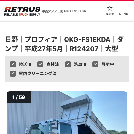
中古ダンプ 日野 QKG-FS1EKDA
MENU
検討中
日野｜プロフィア｜QKG-FS1EKDA｜ダ
ンプ｜平成27年5月｜R124207｜大型
陸送済
点検済
洗車済
展示中
室内クリーニング済
1 / 59