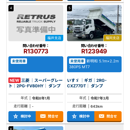
4
5
福井支店
福岡支店
問い合わせ番号：
問い合わせ番号：
R130773
R123949
新明和 5.1m×2.2m
未使用車
未使用車
380PS MT7
NEW
三菱 ｜スーパーグレー
いすゞ ｜ギガ｜2RG-
ト｜2PG-FV80HY｜ ダンプ
CXZ77DT｜ ダンプ
年式
年式
令和8年1月
令和7年3月
走行距離
走行距離
-
643km
検討中
問合せ
検討中
問合せ
6