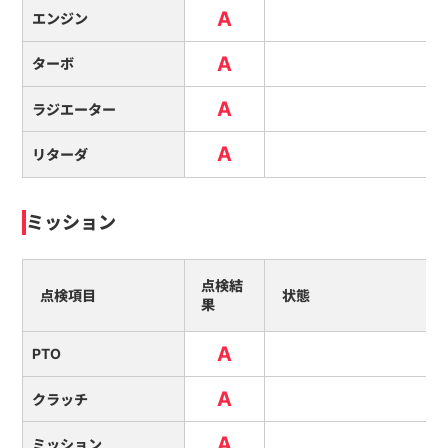
A
エンジン
A
ターボ
A
ラジエーター
A
リターダ
ミッション
点検結
点検項目
状態
果
A
PTO
A
クラッチ
A
ミッション