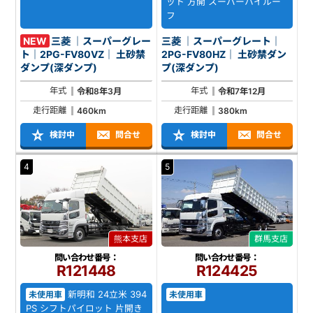
ット 方開 スーパーハイルー
フ
NEW
三菱 ｜スーパーグレー
三菱 ｜スーパーグレート｜
ト｜2PG-FV80VZ｜ 土砂禁
2PG-FV80HZ｜ 土砂禁ダン
ダンプ(深ダンプ)
プ(深ダンプ)
年式
年式
令和8年3月
令和7年12月
走行距離
走行距離
460km
380km
検討中
問合せ
検討中
問合せ
4
5
熊本支店
群馬支店
問い合わせ番号：
問い合わせ番号：
R121448
R124425
新明和 24立米 394
未使用車
未使用車
PS シフトパイロット 片開き