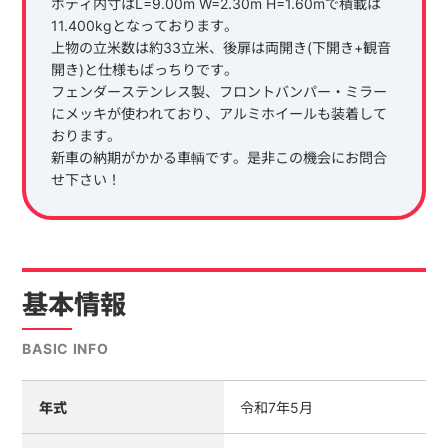
ボディ内寸はL=9.00m W=2.30m H=1.60mで積載は
11.400kgとなっております。
上物の立米数は約33立米、後扉は両開き(下開き+観音
開き)と仕様もばっちりです。
フェンダーステンレス製、フロントバンパー・ミラー
にメッキが使われており、アルミホイールも装着して
おります。
新車の納期がかかる車輌です。是非この機会にお問合
せ下さい！
基本情報
BASIC INFO
年式
令和7年5月