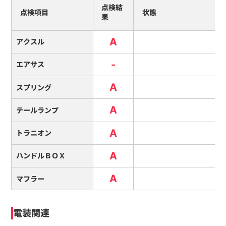
点検結
点検項目
状態
果
A
アクスル
-
エアサス
A
スプリング
A
テールランプ
A
トラニオン
A
ハンドルＢＯＸ
A
マフラー
電装関連