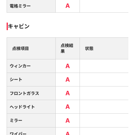
A
電格ミラー
キャビン
点検結
点検項目
状態
果
A
ウィンカー
A
シート
A
フロントガラス
A
ヘッドライト
A
ミラー
A
ワイパー