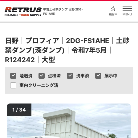
中古土砂禁ダンプ 日野 2DG-
FS1AHE
MENU
検討中
日野｜プロフィア｜2DG-FS1AHE｜土砂
禁ダンプ(深ダンプ)｜令和7年5月｜
R124242｜大型
陸送済
点検済
洗車済
展示中
室内クリーニング済
1 / 34