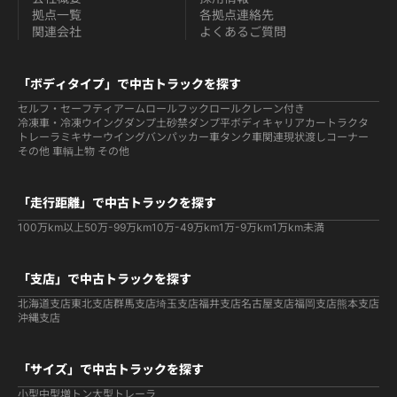
拠点一覧
各拠点連絡先
関連会社
よくあるご質問
「ボディタイプ」で中古トラックを探す
セルフ・セーフティ
アームロールフックロール
クレーン付き
冷凍車・冷凍ウイング
ダンプ
土砂禁ダンプ
平ボディ
キャリアカー
トラクタ
トレーラ
ミキサー
ウイング
バン
パッカー車
タンク車関連
現状渡しコーナー
その他 車輌
上物 その他
「走行距離」で中古トラックを探す
100万km以上
50万-99万km
10万-49万km
1万-9万km
1万km未満
「支店」で中古トラックを探す
北海道支店
東北支店
群馬支店
埼玉支店
福井支店
名古屋支店
福岡支店
熊本支店
沖縄支店
「サイズ」で中古トラックを探す
小型
中型
増トン
大型
トレーラ