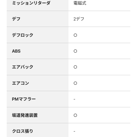
ミッションリターダ
電磁式
デフ
2デフ
デフロック
○
ABS
○
エアバック
○
エアコン
○
PMマフラー
-
坂道発進装置
○
クロス張り
-