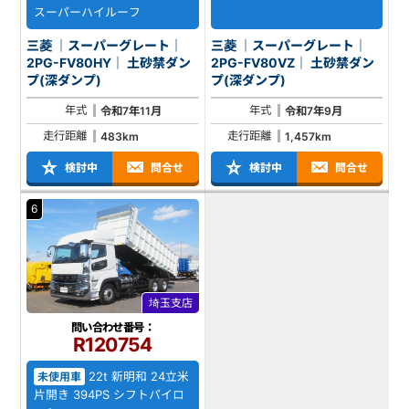
スーパーハイルーフ
三菱 ｜スーパーグレート｜
三菱 ｜スーパーグレート｜
2PG-FV80HY｜ 土砂禁ダン
2PG-FV80VZ｜ 土砂禁ダン
プ(深ダンプ)
プ(深ダンプ)
年式
年式
令和7年11月
令和7年9月
走行距離
走行距離
483km
1,457km
検討中
問合せ
検討中
問合せ
6
埼玉支店
問い合わせ番号：
R120754
22t 新明和 24立米
未使用車
片開き 394PS シフトパイロ