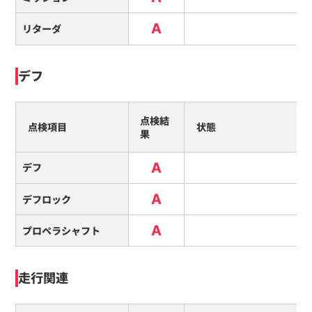
A
リターダ
デフ
点検結
点検項目
状態
果
A
デフ
A
デフロック
A
プロペラシャフト
走行関連