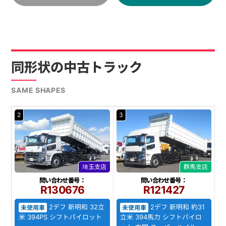
同形状の中古トラック
SAME SHAPES
2
3
埼玉支店
群馬支店
問い合わせ番号：
問い合わせ番号：
R130676
R121427
2デフ 新明和 32立
2デフ 新明和 約31
未使用車
未使用車
米 394PS シフトパイロット
立米 394馬力 シフトパイロ