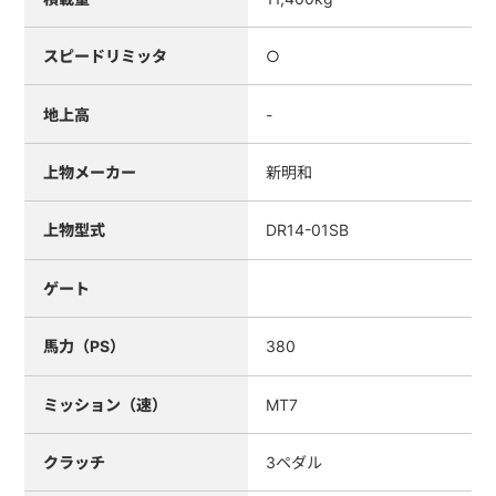
スピードリミッタ
○
地上高
-
上物メーカー
新明和
上物型式
DR14-01SB
ゲート
馬力（PS）
380
ミッション（速）
MT7
クラッチ
3ペダル