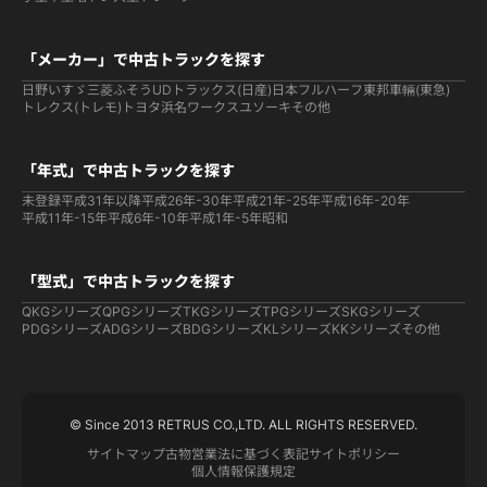
「メーカー」で中古トラックを探す
日野
いすゞ
三菱ふそう
UDトラックス(日産)
日本フルハーフ
東邦車輛(東急)
トレクス(トレモ)
トヨタ
浜名ワークス
ユソーキ
その他
「年式」で中古トラックを探す
未登録
平成31年以降
平成26年-30年
平成21年-25年
平成16年-20年
平成11年-15年
平成6年-10年
平成1年-5年
昭和
「型式」で中古トラックを探す
QKGシリーズ
QPGシリーズ
TKGシリーズ
TPGシリーズ
SKGシリーズ
PDGシリーズ
ADGシリーズ
BDGシリーズ
KLシリーズ
KKシリーズ
その他
© Since 2013 RETRUS CO.,LTD. ALL RIGHTS RESERVED.
サイトマップ
古物営業法に基づく表記
サイトポリシー
個人情報保護規定