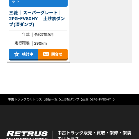
ット
三菱 ｜スーパーグレート｜
2PG-FV80HY｜ 土砂禁ダン
プ(深ダンプ)
年式
令和7年9月
走行距離
290km
検討中
問合せ
中古トラックのリトラス
車輌一覧
土砂禁ダンプ
三菱
2PG-FV80HY
中古トラック販売・買取・架修・架装
のリトラス