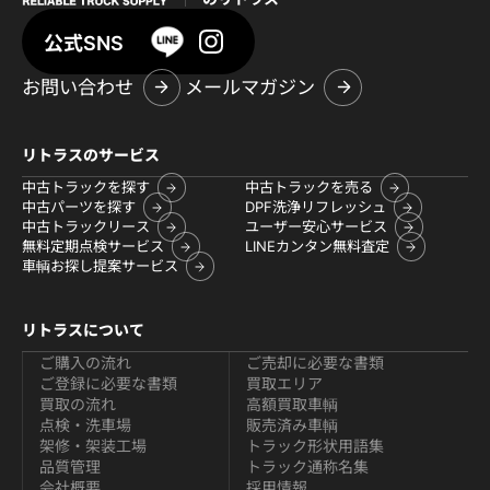
公式SNS
お問い合わせ
メールマガジン
リトラスのサービス
中古トラックを探す
中古トラックを売る
中古パーツを探す
DPF洗浄リフレッシュ
中古トラックリース
ユーザー安心サービス
無料定期点検サービス
LINEカンタン無料査定
車輌お探し提案サービス
リトラスについて
ご購入の流れ
ご売却に必要な書類
ご登録に必要な書類
買取エリア
買取の流れ
高額買取車輌
点検・洗車場
販売済み車輌
架修・架装工場
トラック形状用語集
品質管理
トラック通称名集
会社概要
採用情報