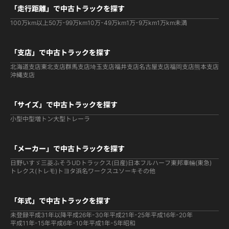
「走行距離」で中古トラックを探す
100万km以上
50万-99万km
10万-49万km
1万-9万km
1万km未満
「支店」で中古トラックを探す
北海道支店
東北支店
群馬支店
埼玉支店
福井支店
名古屋支店
福岡支店
熊本支店
沖縄支店
「サイズ」で中古トラックを探す
小型
中型
増トン
大型
トレーラ
「メーカー」で中古トラックを探す
日野
いすゞ
三菱ふそう
UDトラックス(日産)
日本フルハーフ
東邦車輛(東急)
トレクス(トレモ)
トヨタ
浜名ワークス
ユソーキ
その他
「年式」で中古トラックを探す
未登録
平成31年以降
平成26年-30年
平成21年-25年
平成16年-20年
平成11年-15年
平成6年-10年
平成1年-5年
昭和