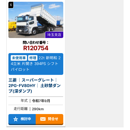
6
埼玉支店
問い合わせ番号：
R120754
22t 新明和 2
未使用車
修理
4立米 片開き 394PS シフト
パイロット
三菱 ｜スーパーグレート｜
2PG-FV80HY｜ 土砂禁ダン
プ(深ダンプ)
年式
令和7年9月
走行距離
290km
検討中
問合せ