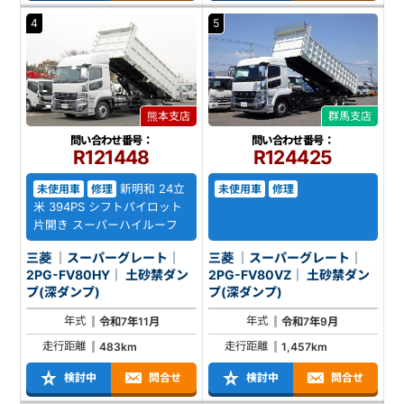
4
5
熊本支店
群馬支店
問い合わせ番号：
問い合わせ番号：
R121448
R124425
新明和 24立
未使用車
修理
未使用車
修理
米 394PS シフトパイロット
片開き スーパーハイルーフ
三菱 ｜スーパーグレート｜
三菱 ｜スーパーグレート｜
2PG-FV80HY｜ 土砂禁ダン
2PG-FV80VZ｜ 土砂禁ダン
プ(深ダンプ)
プ(深ダンプ)
年式
年式
令和7年11月
令和7年9月
走行距離
走行距離
483km
1,457km
検討中
問合せ
検討中
問合せ