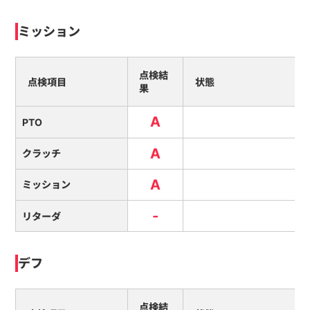
ミッション
点検結
点検項目
状態
果
A
PTO
A
クラッチ
A
ミッション
-
リターダ
デフ
点検結