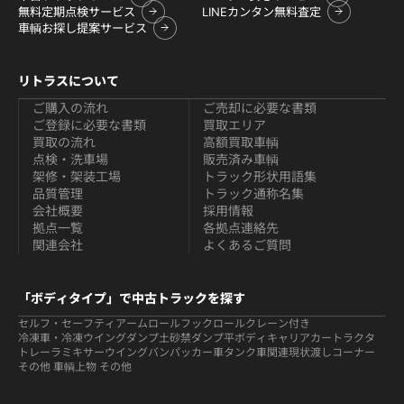
無料定期点検サービス
LINEカンタン無料査定
車輌お探し提案サービス
リトラスについて
ご購入の流れ
ご売却に必要な書類
ご登録に必要な書類
買取エリア
買取の流れ
高額買取車輌
点検・洗車場
販売済み車輌
架修・架装工場
トラック形状用語集
品質管理
トラック通称名集
会社概要
採用情報
拠点一覧
各拠点連絡先
関連会社
よくあるご質問
「ボディタイプ」で中古トラックを探す
セルフ・セーフティ
アームロールフックロール
クレーン付き
冷凍車・冷凍ウイング
ダンプ
土砂禁ダンプ
平ボディ
キャリアカー
トラクタ
トレーラ
ミキサー
ウイング
バン
パッカー車
タンク車関連
現状渡しコーナー
その他 車輌
上物 その他