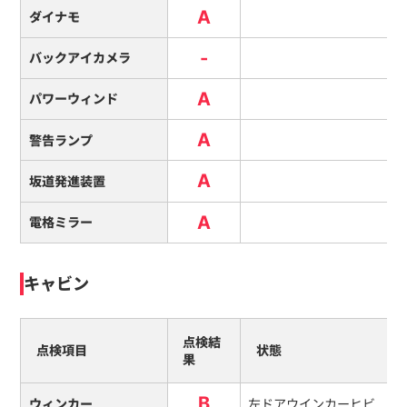
A
ダイナモ
-
バックアイカメラ
A
パワーウィンド
A
警告ランプ
A
坂道発進装置
A
電格ミラー
キャビン
点検結
点検項目
状態
果
B
ウィンカー
左ドアウインカーヒビ