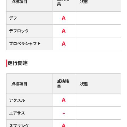
点検項目
状態
果
A
デフ
A
デフロック
A
プロペラシャフト
走行関連
点検結
点検項目
状態
果
A
アクスル
-
エアサス
A
スプリング