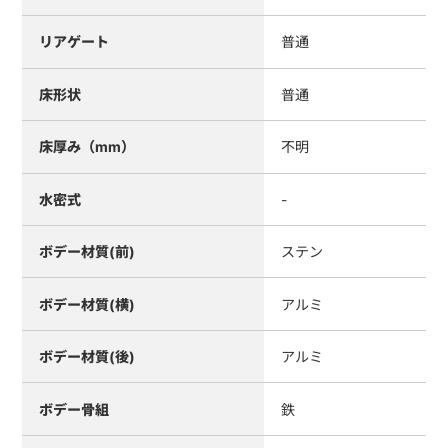
リアゲート
普通
床形状
普通
床厚み（mm）
不明
水密式
-
ボデー材質(前)
ステン
ボデー材質(横)
アルミ
ボデー材質(後)
アルミ
ボデー骨組
鉄