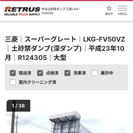
中古土砂禁ダンプ 三菱 LKG-
FV50VZ
MENU
検討中
三菱｜スーパーグレート｜LKG-FV50VZ
｜土砂禁ダンプ(深ダンプ)｜平成23年10
月｜R124305｜大型
陸送済
点検済
洗車済
展示中
室内クリーニング済
1 / 38