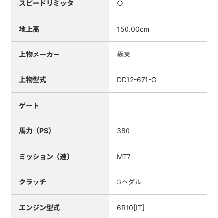
スピードリミッタ
○
地上高
150.00cm
上物メーカー
極東
上物型式
DD12-671-G
ゲート
馬力（PS）
380
ミッション（速）
MT7
クラッチ
3ペダル
エンジン型式
6R10[IT]