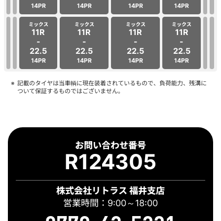
14PR
14PR
14PR
14PR
ミックス
ミックス
ミックス
ミックス
11R
11R
11R
11R
-
-
-
-
22.5
22.5
22.5
22.5
14PR
14PR
14PR
14PR
記載のタイヤは当車輌に現在装着されているもので、負荷能力、残溝に
ついて保証するものではございません。
お問い合わせ番号
R124305
株式会社リトラス 福井支店
営業時間：9:00～18:00