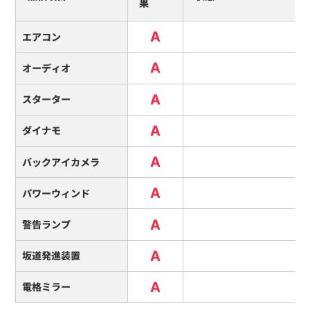
果
A
エアコン
A
オーディオ
A
スターター
A
ダイナモ
A
バックアイカメラ
A
パワーウィンド
A
警告ランプ
A
坂道発進装置
A
電格ミラー