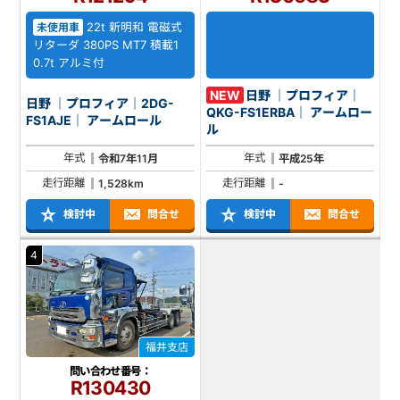
22t 新明和 電磁式
未使用車
リターダ 380PS MT7 積載1
0.7t アルミ付
NEW
日野 ｜プロフィア｜
日野 ｜プロフィア｜2DG-
QKG-FS1ERBA｜ アームロー
FS1AJE｜ アームロール
ル
年式
年式
令和7年11月
平成25年
走行距離
走行距離
1,528km
-
検討中
問合せ
検討中
問合せ
4
福井支店
問い合わせ番号：
R130430