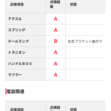
点検結
点検項目
状態
果
A
アクスル
A
スプリング
B
テールランプ
左右ブラケット曲がり
A
トラニオン
A
ハンドルＢＯＸ
A
マフラー
電装関連
点検結
点検項目
状態