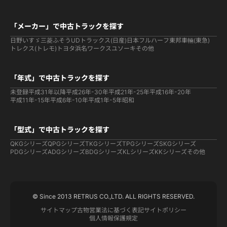
「メーカー」で中古トラックを探す
日野
いすゞ
三菱ふそう
UDトラックス(日産)
日本フルハーフ
東邦車輛(東急)
トレクス(トレモ)
トヨタ
浜名ワークス
ユソーキ
その他
「年式」で中古トラックを探す
未登録
平成31年以降
平成26年-30年
平成21年-25年
平成16年-20年
平成11年-15年
平成6年-10年
平成1年-5年
昭和
「型式」で中古トラックを探す
QKGシリーズ
QPGシリーズ
TKGシリーズ
TPGシリーズ
SKGシリーズ
PDGシリーズ
ADGシリーズ
BDGシリーズ
KLシリーズ
KKシリーズ
その他
© Since 2013 RETRUS CO.,LTD. ALL RIGHTS RESERVED.
サイトマップ
古物営業法に基づく表記
サイトポリシー
個人情報保護規定