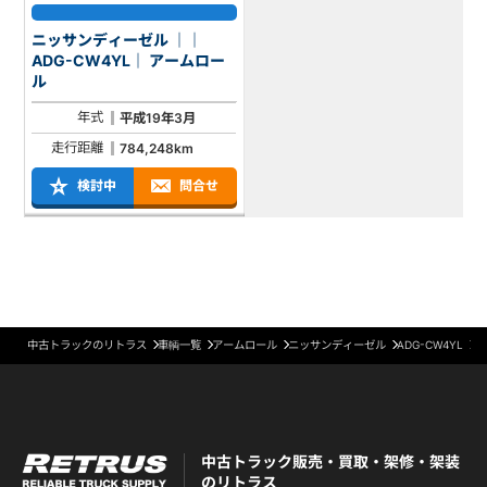
ニッサンディーゼル ｜｜
ADG-CW4YL｜ アームロー
ル
年式
平成19年3月
走行距離
784,248km
検討中
問合せ
中古トラックのリトラス
車輌一覧
アームロール
ニッサンディーゼル
ADG-CW4YL
中古トラック販売・買取・架修・架装
のリトラス