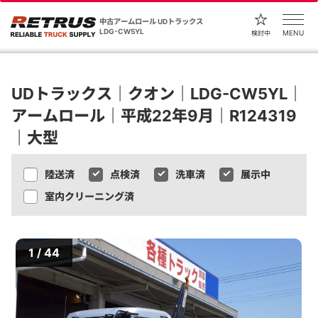
中古アームロール UDトラックス
LDG-CW5YL
MENU
検討中
UDトラックス｜クオン｜LDG-CW5YL｜
アームロール｜平成22年9月｜R124319
｜大型
陸送済
点検済
洗車済
展示中
室内クリーニング済
1 / 44