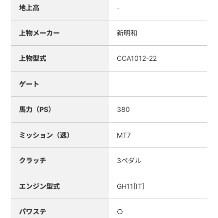
地上高
-
上物メーカー
新明和
上物型式
CCA1012-22
ゲート
馬力（PS）
380
ミッション（速）
MT7
クラッチ
3ペダル
エンジン型式
GH11[IT]
パワステ
○