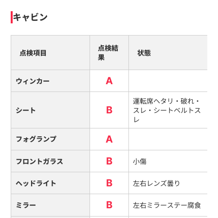
キャビン
点検結
点検項目
状態
果
A
ウィンカー
運転席ヘタリ・破れ・
B
シート
スレ・シートベルトス
レ
A
フォグランプ
B
フロントガラス
小傷
B
ヘッドライト
左右レンズ曇り
B
ミラー
左右ミラーステー腐食