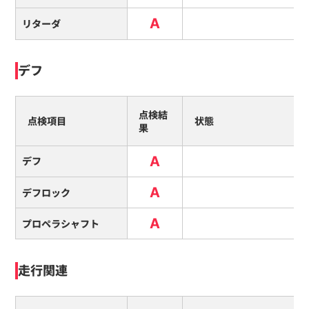
A
リターダ
デフ
点検結
点検項目
状態
果
A
デフ
A
デフロック
A
プロペラシャフト
走行関連