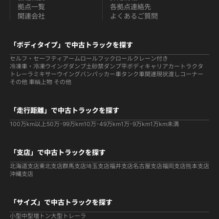
拠点一覧
各拠点連絡先
関連会社
よくあるご質問
「ボディタイプ」で中古トラックを探す
セルフ・セーフティ
アームロールフックロール
クレーン付き
冷凍車・冷凍ウイング
ダンプ
土砂禁ダンプ
平ボディ
キャリアカー
トラクタ
トレーラ
ミキサー
ウイング
バン
パッカー車
タンク車関連
現状渡しコーナー
その他 車輌
上物 その他
「走行距離」で中古トラックを探す
100万km以上
50万-99万km
10万-49万km
1万-9万km
1万km未満
「支店」で中古トラックを探す
北海道支店
東北支店
群馬支店
埼玉支店
福井支店
名古屋支店
福岡支店
熊本支店
沖縄支店
「サイズ」で中古トラックを探す
小型
中型
増トン
大型
トレーラ