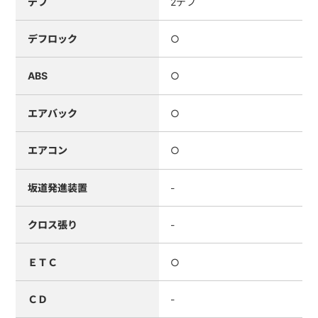
デフ
2デフ
デフロック
○
ABS
○
エアバック
○
エアコン
○
坂道発進装置
-
クロス張り
-
ＥＴＣ
○
ＣＤ
-