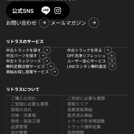
公式SNS
お問い合わせ
メールマガジン
リトラスのサービス
中古トラックを探す
中古トラックを売る
中古パーツを探す
DPF洗浄リフレッシュ
中古トラックリース
ユーザー安心サービス
無料定期点検サービス
LINEカンタン無料査定
車輌お探し提案サービス
リトラスについて
ご購入の流れ
ご売却に必要な書類
ご登録に必要な書類
買取エリア
買取の流れ
高額買取車輌
点検・洗車場
販売済み車輌
架修・架装工場
トラック形状用語集
品質管理
トラック通称名集
会社概要
採用情報