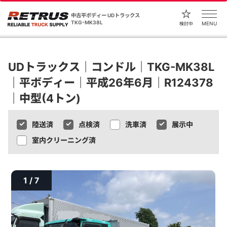
中古平ボディー UDトラックス
TKG-MK38L
MENU
検討中
UDトラックス｜コンドル｜TKG-MK38L
｜平ボディー｜平成26年6月｜R124378
｜中型(4トン)
陸送済
点検済
洗車済
展示中
室内クリーニング済
1 / 7