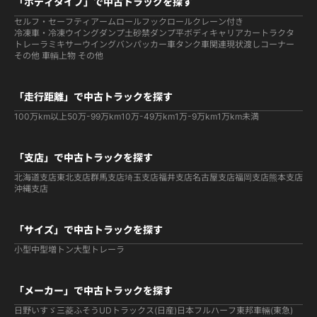
「ボディタイプ」で中古トラックを探す
セルフ・セーフティ
アームロールフックロール
クレーン付き
冷凍車・冷凍ウイング
ダンプ
土砂禁ダンプ
平ボディ
キャリアカー
トラクタ
トレーラ
ミキサー
ウイング
バン
パッカー車
タンク車関連
現状渡しコーナー
その他 車輌
上物 その他
「走行距離」で中古トラックを探す
100万km以上
50万-99万km
10万-49万km
1万-9万km
1万km未満
「支店」で中古トラックを探す
北海道支店
東北支店
群馬支店
埼玉支店
福井支店
名古屋支店
福岡支店
熊本支店
沖縄支店
「サイズ」で中古トラックを探す
小型
中型
増トン
大型
トレーラ
「メーカー」で中古トラックを探す
日野
いすゞ
三菱ふそう
UDトラックス(日産)
日本フルハーフ
東邦車輛(東急)