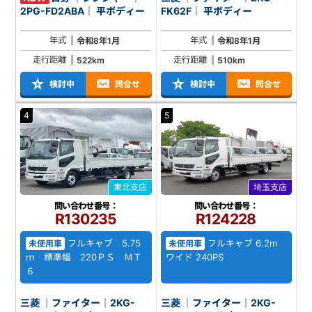
2PG-FD2ABA｜ 平ボディー
FK62F｜ 平ボディー
年式
年式
令和8年1月
令和8年1月
走行距離
走行距離
522km
510km
検討中
問合せ
検討中
問合せ
4
5
東北支店
埼玉支店
問い合わせ番号：
問い合わせ番号：
R130235
R124228
フルキャブ 5.75
フルキャブ 6.2m
未使用車
未使用車
ｍ 標準幅 220ＰＳ ＭＴ
ワイド 240PS
６
三菱 ｜ファイター｜2KG-
三菱 ｜ファイター｜2KG-