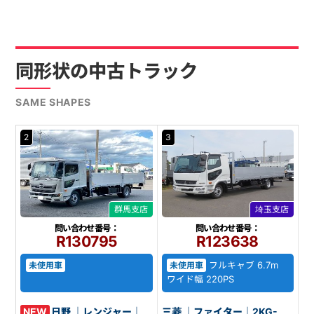
同形状の中古トラック
SAME SHAPES
2
3
群馬支店
埼玉支店
問い合わせ番号：
問い合わせ番号：
R130795
R123638
フルキャブ 6.7m
未使用車
未使用車
ワイド幅 220PS
NEW
日野 ｜レンジャー｜
三菱 ｜ファイター｜2KG-