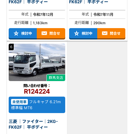
FK62F｜ 平ボディー
FK62F｜ 平ボディー
年式
年式
令和7年12月
令和7年11月
走行距離
走行距離
1,183km
290km
検討中
問合せ
検討中
問合せ
6
群馬支店
問い合わせ番号：
R124224
フルキャブ 6.21m
未使用車
標準幅 MT6
三菱 ｜ファイター｜2KG-
FK62F｜ 平ボディー