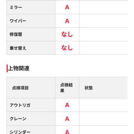
A
ミラー
A
ワイパー
なし
修復暦
なし
乗せ替え
上物関連
点検結
点検項目
状態
果
A
アウトリガ
A
クレーン
A
シリンダー