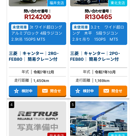
福井支店
東北支店
問い合わせ番号：
問い合わせ番号：
R124209
R130465
3t ワイド超ロング
3.2ｔ ワイド超ロ
未使用車
未使用車
アルミブロック 4段ラジコン
ング 木平 5段ラジコン
2.9t吊 150PS MT5
2.9ｔ吊り 150PS MT5
三菱 ｜キャンター｜2RG-
三菱 ｜キャンター｜2PG-
FEB80｜ 簡易クレーン付
FEB80｜ 簡易クレーン付
年式
年式
令和7年12月
令和7年10月
走行距離
走行距離
1,450km
1,169km
検討中
問合せ
検討中
問合せ
4
5
熊本支店
東北支店