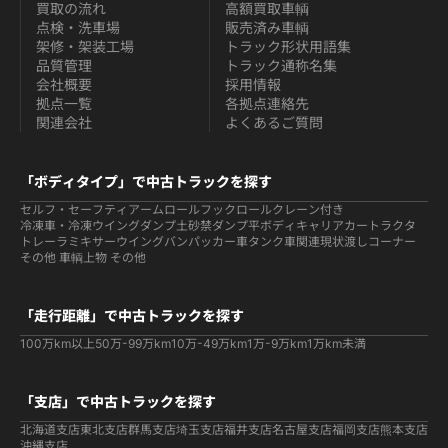
買取の流れ
高額買取車輌
点検・洗車場
販売済み車輌
架修・架装工場
トラック形状用語集
品質管理
トラック通称名集
会社概要
採用情報
拠点一覧
各拠点連絡先
関連会社
よくあるご質問
「ボディタイプ」で中古トラックを探す
セルフ・セーフティ
アームロールフックロール
クレーン付き
冷凍車・冷凍ウイング
ダンプ
土砂禁ダンプ
平ボディ
キャリアカー
トラクタ
トレーラ
ミキサー
ウイング
バン
パッカー車
タンク車関連
現状渡しコーナー
その他 車輌
上物 その他
「走行距離」で中古トラックを探す
100万km以上
50万-99万km
10万-49万km
1万-9万km
1万km未満
「支店」で中古トラックを探す
北海道支店
東北支店
群馬支店
埼玉支店
福井支店
名古屋支店
福岡支店
熊本支店
沖縄支店