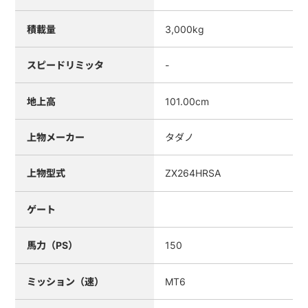
積載量
3,000kg
スピードリミッタ
-
地上高
101.00cm
上物メーカー
タダノ
上物型式
ZX264HRSA
ゲート
馬力（PS）
150
ミッション（速）
MT6