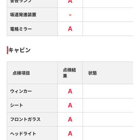
A
警告ランプ
-
坂道発進装置
A
電格ミラー
キャビン
点検結
点検項目
状態
果
A
ウィンカー
A
シート
A
フロントガラス
A
ヘッドライト