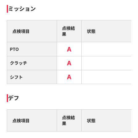
ミッション
点検結
点検項目
状態
果
A
PTO
A
クラッチ
A
シフト
デフ
点検結
点検項目
状態
果