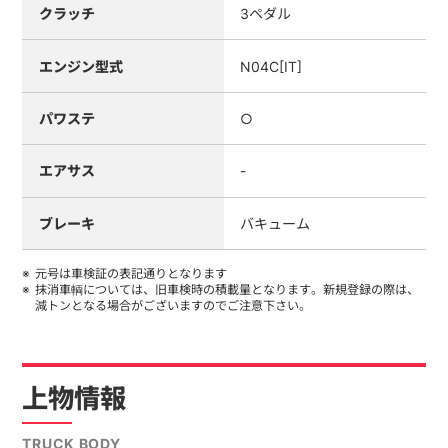
クラッチ
3ペダル
エンジン型式
N04C[IT]
パワステ
○
エアサス
-
ブレーキ
バキューム
元号は車検証の表記通りとなります
抹消車輌については、旧車検時の積載量となります。新規登録の際は、
減トンとなる場合がございますのでご注意下さい。
上物情報
TRUCK BODY