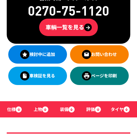
0270-75-1120
車輌一覧を見る
→
検討中に追加
お問い合わせ
車検証を見る
ページを印刷
仕様
↓
上物
↓
装備
↓
評価
↓
タイヤ
↓