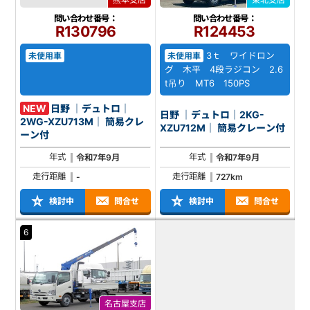
問い合わせ番号：
問い合わせ番号：
R130796
R124453
3ｔ ワイドロン
未使用車
未使用車
グ 木平 4段ラジコン 2.6
t吊り MT6 150PS
NEW
日野 ｜デュトロ｜
日野 ｜デュトロ｜2KG-
2WG-XZU713M｜ 簡易クレ
XZU712M｜ 簡易クレーン付
ーン付
年式
年式
令和7年9月
令和7年9月
走行距離
走行距離
-
727km
検討中
問合せ
検討中
問合せ
6
名古屋支店