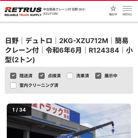
中古簡易クレーン付 日野 2KG-
XZU712M
MENU
検討中
日野｜デュトロ｜2KG-XZU712M｜簡易
クレーン付｜令和6年6月｜R124384｜小
型(2トン)
陸送済
点検済
洗車済
展示中
室内クリーニング済
1 / 34