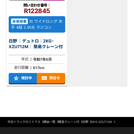
問い合わせ番号：
R122845
3t ワイドロング 木
未使用車
平 4段 2.9t吊 ラジコン
日野 ｜デュトロ｜2KG-
XZU712M｜ 簡易クレーン付
年式
令和7年8月
走行距離
817km
検討中
問合せ
中古トラックのリトラス
車輌一覧
簡易クレーン付
日野
2KG-XZU712M