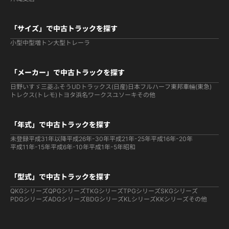
「サイズ」で中古トラックを探す
小型
中型
増トン
大型
トレーラ
「メーカー」で中古トラックを探す
日野
いすゞ
三菱ふそう
UDトラックス(日産)
日本フルハーフ
東邦車輛(東急)
トレクス(トレモ)
トヨタ
浜名ワークス
ユソーキ
その他
「年式」で中古トラックを探す
未登録
平成31年以降
平成26年-30年
平成21年-25年
平成16年-20年
平成11年-15年
平成6年-10年
平成1年-5年
昭和
「型式」で中古トラックを探す
QKGシリーズ
QPGシリーズ
TKGシリーズ
TPGシリーズ
SKGシリーズ
PDGシリーズ
ADGシリーズ
BDGシリーズ
KLシリーズ
KKシリーズ
その他