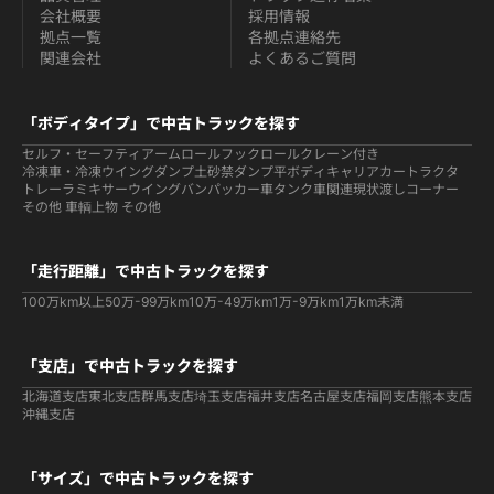
会社概要
採用情報
拠点一覧
各拠点連絡先
関連会社
よくあるご質問
「ボディタイプ」で中古トラックを探す
セルフ・セーフティ
アームロールフックロール
クレーン付き
冷凍車・冷凍ウイング
ダンプ
土砂禁ダンプ
平ボディ
キャリアカー
トラクタ
トレーラ
ミキサー
ウイング
バン
パッカー車
タンク車関連
現状渡しコーナー
その他 車輌
上物 その他
「走行距離」で中古トラックを探す
100万km以上
50万-99万km
10万-49万km
1万-9万km
1万km未満
「支店」で中古トラックを探す
北海道支店
東北支店
群馬支店
埼玉支店
福井支店
名古屋支店
福岡支店
熊本支店
沖縄支店
「サイズ」で中古トラックを探す