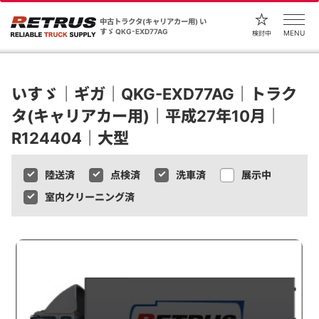
中古トラクタ(キャリアカー用) い
すゞ QKG-EXD77AG
MENU
検討中
いすゞ｜ギガ｜QKG-EXD77AG｜トラク
タ(キャリアカー用)｜平成27年10月｜
R124404｜大型
陸送済
点検済
洗車済
展示中
室内クリーニング済