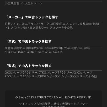
小型
中型
増トン
大型
トレーラ
「メーカー」で中古トラックを探す
日野
いすゞ
三菱ふそう
UDトラックス(日産)
日本フルハーフ
東邦車輛(東急)
トレクス(トレモ)
トヨタ
浜名ワークス
ユソーキ
その他
「年式」で中古トラックを探す
未登録
平成31年以降
平成26年-30年
平成21年-25年
平成16年-20年
平成11年-15年
平成6年-10年
平成1年-5年
昭和
「型式」で中古トラックを探す
QKGシリーズ
QPGシリーズ
TKGシリーズ
TPGシリーズ
SKGシリーズ
PDGシリーズ
ADGシリーズ
BDGシリーズ
KLシリーズ
KKシリーズ
その他
© Since 2013 RETRUS CO.,LTD. ALL RIGHTS RESERVED.
サイトマップ
古物営業法に基づく表記
サイトポリシー