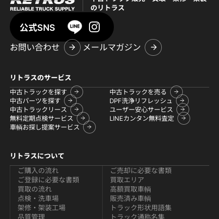
のリトラス
公式SNS
お問い合わせ
メールマガジン
リトラスのサービス
中古トラックを探す
中古トラックを売る
中古パーツを探す
DPF洗浄リフレッシュ
中古トラックリース
ユーザー安心サービス
無料定期点検サービス
LINEカンタン無料査定
車輌お探し提案サービス
リトラスについて
ご購入の流れ
ご売却に必要な書類
ご登録に必要な書類
買取エリア
買取の流れ
高額買取車輌
点検・洗車場
販売済み車輌
架修・架装工場
トラック形状用語集
品質管理
トラック通称名集