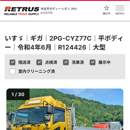
中古平ボディー いすゞ 2PG-
CYZ77C
MENU
検討中
いすゞ｜ギガ｜2PG-CYZ77C｜平ボディ
ー｜令和4年6月｜R124426｜大型
陸送済
点検済
洗車済
展示中
室内クリーニング済
1 / 30