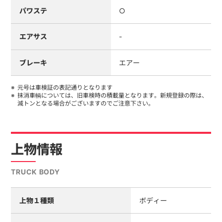
パワステ
○
エアサス
-
ブレーキ
エアー
元号は車検証の表記通りとなります
抹消車輌については、旧車検時の積載量となります。新規登録の際は、
減トンとなる場合がございますのでご注意下さい。
上物情報
TRUCK BODY
上物１種類
ボディー