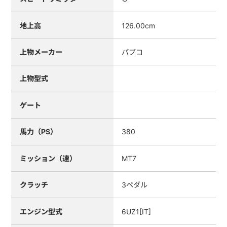
地上高
126.00cm
上物メーカー
パブコ
上物型式
ゲート
馬力（PS）
380
ミッション（速）
MT7
クラッチ
3ペダル
エンジン型式
6UZ1[IT]