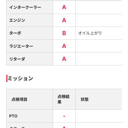
A
インタークーラー
A
エンジン
B
ターボ
オイル上がり
A
ラジエーター
A
リターダ
ミッション
点検結
点検項目
状態
果
-
PTO