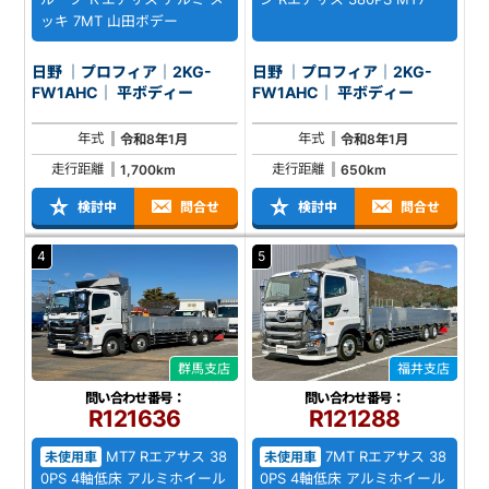
ッキ 7MT 山田ボデー
日野 ｜プロフィア｜2KG-
日野 ｜プロフィア｜2KG-
FW1AHC｜ 平ボディー
FW1AHC｜ 平ボディー
年式
年式
令和8年1月
令和8年1月
走行距離
走行距離
1,700km
650km
検討中
問合せ
検討中
問合せ
4
5
群馬支店
福井支店
問い合わせ番号：
問い合わせ番号：
R121636
R121288
MT7 Rエアサス 38
7MT Rエアサス 38
未使用車
未使用車
0PS 4軸低床 アルミホイール
0PS 4軸低床 アルミホイール