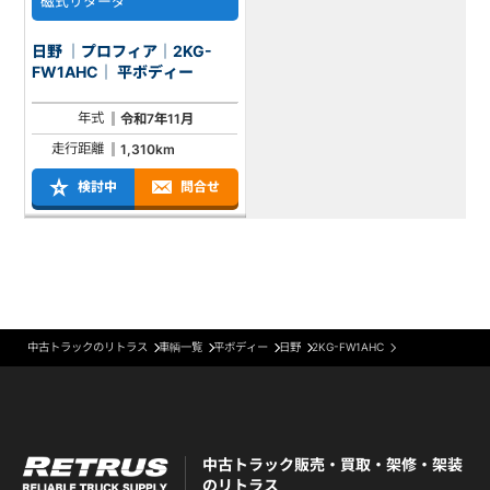
磁式リターダ
日野 ｜プロフィア｜2KG-
FW1AHC｜ 平ボディー
年式
令和7年11月
走行距離
1,310km
検討中
問合せ
中古トラックのリトラス
車輌一覧
平ボディー
日野
2KG-FW1AHC
中古トラック販売・買取・架修・架装
のリトラス