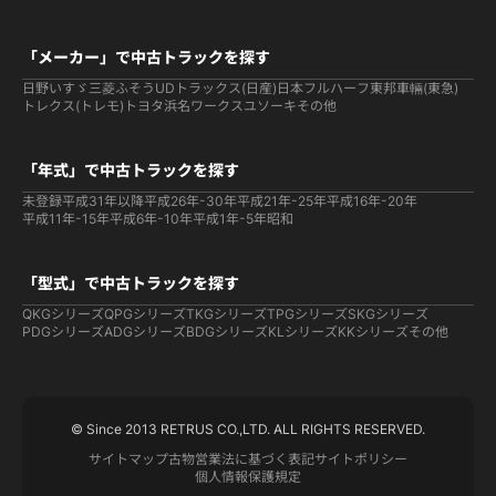
「メーカー」で中古トラックを探す
日野
いすゞ
三菱ふそう
UDトラックス(日産)
日本フルハーフ
東邦車輛(東急)
トレクス(トレモ)
トヨタ
浜名ワークス
ユソーキ
その他
「年式」で中古トラックを探す
未登録
平成31年以降
平成26年-30年
平成21年-25年
平成16年-20年
平成11年-15年
平成6年-10年
平成1年-5年
昭和
「型式」で中古トラックを探す
QKGシリーズ
QPGシリーズ
TKGシリーズ
TPGシリーズ
SKGシリーズ
PDGシリーズ
ADGシリーズ
BDGシリーズ
KLシリーズ
KKシリーズ
その他
© Since 2013 RETRUS CO.,LTD. ALL RIGHTS RESERVED.
サイトマップ
古物営業法に基づく表記
サイトポリシー
個人情報保護規定