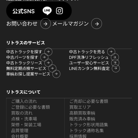
公式SNS
お問い合わせ
メールマガジン
リトラスのサービス
中古トラックを探す
中古トラックを売る
中古パーツを探す
DPF洗浄リフレッシュ
中古トラックリース
ユーザー安心サービス
無料定期点検サービス
LINEカンタン無料査定
車輌お探し提案サービス
リトラスについて
ご購入の流れ
ご売却に必要な書類
ご登録に必要な書類
買取エリア
買取の流れ
高額買取車輌
点検・洗車場
販売済み車輌
架修・架装工場
トラック形状用語集
品質管理
トラック通称名集
会社概要
採用情報