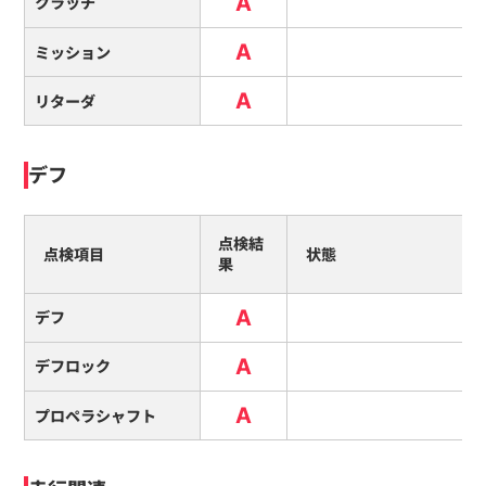
A
クラッチ
A
ミッション
A
リターダ
デフ
点検結
点検項目
状態
果
A
デフ
A
デフロック
A
プロペラシャフト