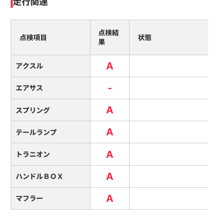
走行関連
点検結
点検項目
状態
果
A
アクスル
-
エアサス
A
スプリング
A
テールランプ
A
トラニオン
A
ハンドルＢＯＸ
A
マフラー