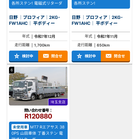
各所ステン! 電磁式リターダ
各所ステン!
日野 ｜プロフィア｜2KG-
日野 ｜プロフィア｜2KG-
FW1AHC｜ 平ボディー
FW1AHC｜ 平ボディー
年式
年式
令和7年12月
令和7年11月
走行距離
走行距離
1,700km
650km
検討中
問合せ
検討中
問合せ
6
埼玉支店
問い合わせ番号：
R120880
MT7 Rエアサス 38
未使用車
0PS 山田車体 丁番ステン 電