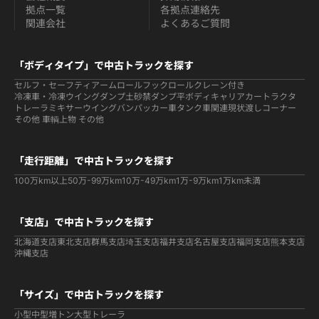
拠点一覧
各拠点連絡先
関連会社
よくあるご質問
「ボディタイプ」で中古トラックを探す
セルフ・セーフティ
アームロールフックロール
クレーン付き
冷凍車・冷凍ウイング
ダンプ
土砂禁ダンプ
平ボディ
キャリアカー
トラクタ
トレーラ
ミキサー
ウイング
バン
パッカー車
タンク車関連
現状渡しコーナー
その他 車輌
上物 その他
「走行距離」で中古トラックを探す
100万km以上
50万-99万km
10万-49万km
1万-9万km
1万km未満
「支店」で中古トラックを探す
北海道支店
東北支店
群馬支店
埼玉支店
福井支店
名古屋支店
福岡支店
熊本支店
沖縄支店
「サイズ」で中古トラックを探す
小型
中型
増トン
大型
トレーラ