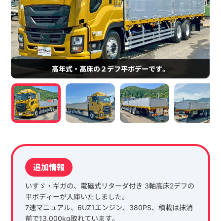
高年式・高床の２デフ平ボデーです。
追加情報
いすゞ・ギガの、電磁式リターダ付き 3軸高床2デフの
平ボディーが入庫いたしました。
7速マニュアル、6UZ1エンジン、380PS、積載は抹消
前で13,000kg取れています。