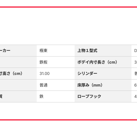
ーカー
極東
上物１型式
D
鉄板
ボデイ内寸長さ（cm）
3
寸高さ（cm）
31.00
シリンダー
普通
床厚み（mm）
6
質
鉄
ロープフック