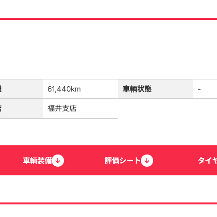
離
61,440km
車輌状態
-
店
福井支店
車輌
装備
↓
評価
シート
↓
タイ