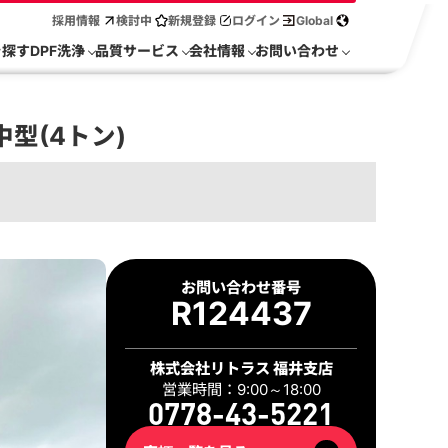
採用情報
検討中
新規登録
ログイン
Global
を探す
DPF洗浄
品質サービス
会社情報
お問い合わせ
中型(4トン)
2 / 39
お問い合わせ番号
R124437
株式会社リトラス 福井支店
営業時間：9:00～18:00
0778-43-5221