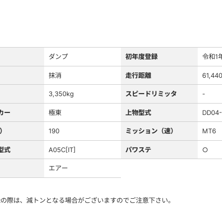
ダンプ
初年度登録
令和1
抹消
走行距離
61,44
3,350kg
スピードリミッタ
-
カー
極東
上物型式
DD04
S）
190
ミッション（速）
MT6
型式
A05C[IT]
パワステ
○
エアー
録の際は、減トンとなる場合がございますのでご注意下さい。