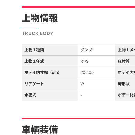
上物情報
TRUCK BODY
上物１種類
ダンプ
上物１メ
上物１年式
R1/9
床材質
ボデイ内寸幅（cm）
206.00
ボデイ内
リアゲート
W
床形状
水密式
-
ボデー材
車輌装備