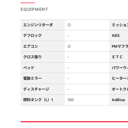
EQUIPMENT
エンジンリターダ
○
ミッショ
デフロック
-
ABS
エアコン
○
PMマフ
クロス張り
-
ＥＴＣ
ベッド
-
パワーウ
電動ミラー
-
ヒーター
ディスチャージ
-
オートク
燃料タンク（L）1
100
AdBlue