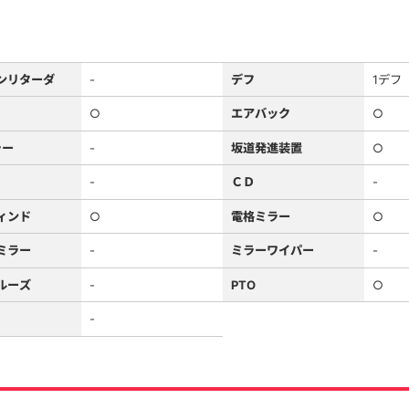
ンリターダ
-
デフ
1デフ
○
エアバック
○
ラー
-
坂道発進装置
○
-
ＣＤ
-
ィンド
○
電格ミラー
○
ミラー
-
ミラーワイパー
-
ルーズ
-
PTO
○
-