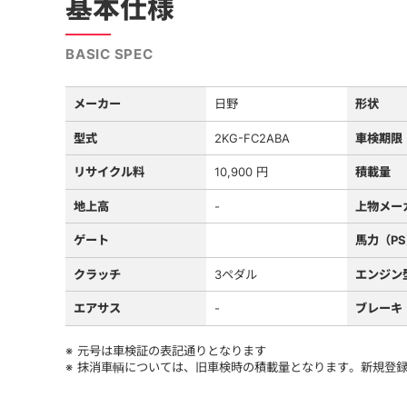
基本仕様
BASIC SPEC
メーカー
日野
形状
型式
2KG-FC2ABA
車検期限
リサイクル料
10,900 円
積載量
地上高
-
上物メー
ゲート
馬力（P
クラッチ
3ペダル
エンジン
エアサス
-
ブレーキ
元号は車検証の表記通りとなります
抹消車輌については、旧車検時の積載量となります。新規登