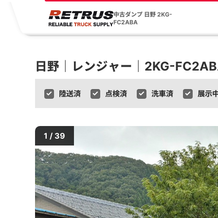
中古ダンプ 日野 2KG-
FC2ABA
日野｜レンジャー｜2KG-FC2AB
陸送済
点検済
洗車済
展示
1 / 39