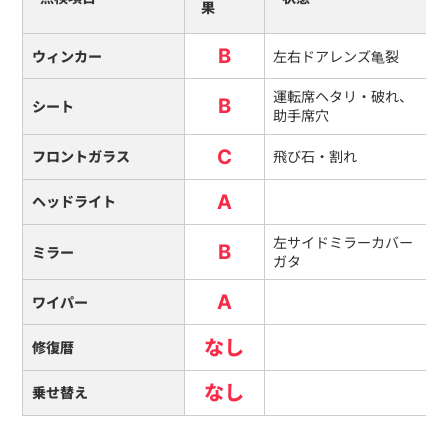
果
B
ウィンカー
左右ドアレンズ亀裂
運転席ヘタリ・破れ、
B
シート
助手席穴
C
フロントガラス
飛び石・割れ
A
ヘッドライト
左サイドミラーカバー
B
ミラー
ガタ
A
ワイパー
なし
修復暦
なし
乗せ替え