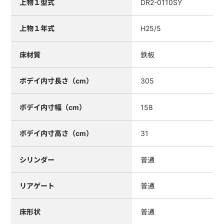
上物１型式
DR2-0110SY
上物１年式
H25/5
床材質
鉄板
ボデイ内寸長さ（cm）
305
ボデイ内寸幅（cm）
158
ボデイ内寸高さ（cm）
31
シリンダー
普通
リアゲート
普通
床形状
普通