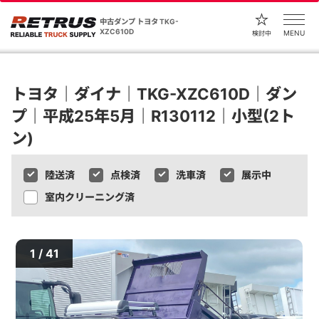
中古ダンプ トヨタ TKG-
XZC610D
MENU
検討中
トヨタ｜ダイナ｜TKG-XZC610D｜ダン
プ｜平成25年5月｜R130112｜小型(2ト
ン)
陸送済
点検済
洗車済
展示中
室内クリーニング済
1 / 41