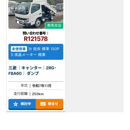
群馬支店
問い合わせ番号：
R121578
3t 低床 標準 150P
未使用車
S 液晶メーター 極東
三菱 ｜キャンター｜2RG-
FBA60｜ ダンプ
年式
令和7年11月
走行距離
250km
検討中
問合せ