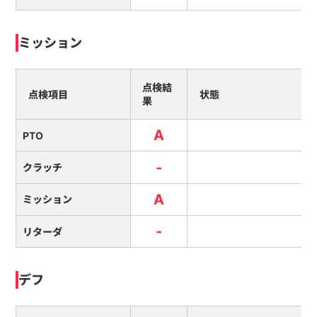
ミッション
点検結
点検項目
状態
果
A
PTO
-
クラッチ
A
ミッション
-
リターダ
デフ