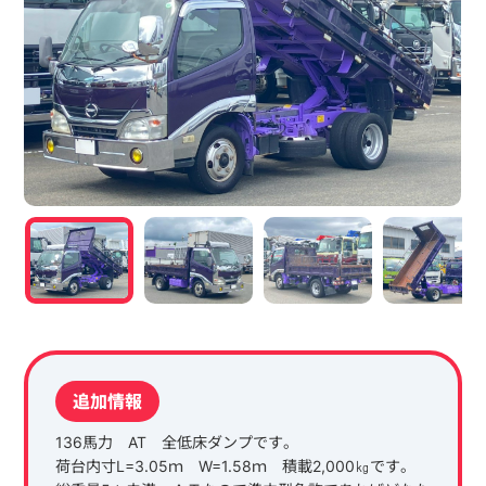
追加情報
136馬力 AT 全低床ダンプです。
荷台内寸L=3.05ｍ W=1.58ｍ 積載2,000㎏です。