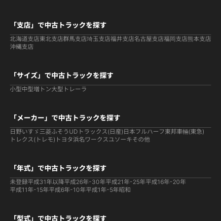
「支店」で中古トラックを探す
北海道支店
東北支店
群馬支店
埼玉支店
福井支店
名古屋支店
福岡支店
熊本支店
沖縄支店
「サイズ」で中古トラックを探す
小型
中型
増トン
大型
トレーラ
「メーカー」で中古トラックを探す
日野
いすゞ
三菱ふそう
UDトラックス(日産)
日本フルハーフ
東邦車輛(東急)
トレクス(トレモ)
トヨタ
浜名ワークス
ユソーキ
その他
「年式」で中古トラックを探す
未登録
平成31年以降
平成26年-30年
平成21年-25年
平成16年-20年
平成11年-15年
平成6年-10年
平成1年-5年
昭和
「型式」で中古トラックを探す