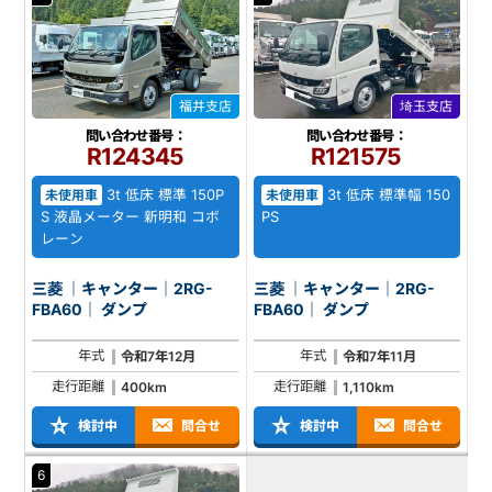
福井支店
埼玉支店
問い合わせ番号：
問い合わせ番号：
R124345
R121575
3t 低床 標準 150P
3t 低床 標準幅 150
未使用車
未使用車
S 液晶メーター 新明和 コボ
PS
レーン
三菱 ｜キャンター｜2RG-
三菱 ｜キャンター｜2RG-
FBA60｜ ダンプ
FBA60｜ ダンプ
年式
年式
令和7年12月
令和7年11月
走行距離
走行距離
400km
1,110km
検討中
問合せ
検討中
問合せ
6