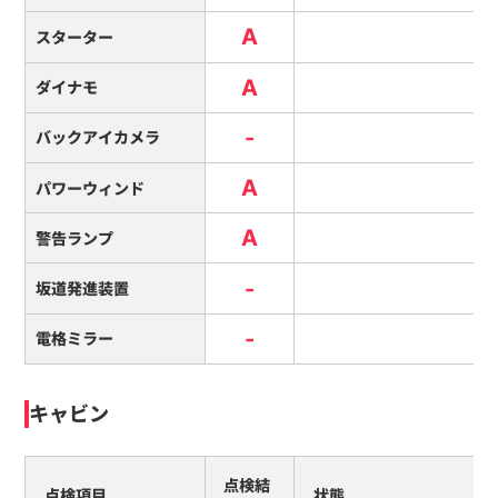
A
スターター
A
ダイナモ
-
バックアイカメラ
A
パワーウィンド
A
警告ランプ
-
坂道発進装置
-
電格ミラー
キャビン
点検結
点検項目
状態