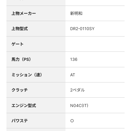
上物メーカー
新明和
上物型式
DR2-0110SY
ゲート
馬力（PS）
136
ミッション（速）
AT
クラッチ
2ペダル
エンジン型式
N04C(IT)
パワステ
○