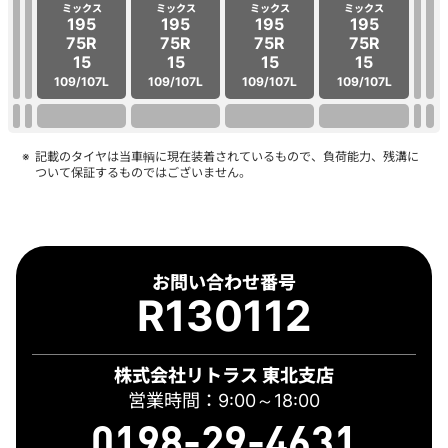
ミックス
ミックス
ミックス
ミックス
195
195
195
195
75R
75R
75R
75R
15
15
15
15
109/107L
109/107L
109/107L
109/107L
記載のタイヤは当車輌に現在装着されているもので、負荷能力、残溝に
ついて保証するものではございません。
お問い合わせ番号
R130112
株式会社リトラス 東北支店
営業時間：9:00～18:00
0198-29-4631