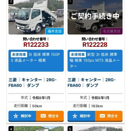
2
3
ご契約
手続き中
福井支店
名古屋支店
問い合わせ番号：
問い合わせ番号：
R122233
R122228
3t 低床 標準 150P
新型 3t 低床 標準
未使用車
未使用車
S 液晶メーター 極東
幅 極東 150ps MT5 液晶メー
ター
三菱 ｜キャンター｜2RG-
三菱 ｜キャンター｜2RG-
FBA60｜ ダンプ
FBA60｜ ダンプ
年式
年式
令和8年1月
令和8年1月
走行距離
走行距離
50km
163km
検討中
問合せ
検討中
問合せ
4
5