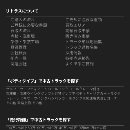
リトラスについて
ご購入の流れ
ご売却に必要な書類
ご登録に必要な書類
買取エリア
買取の流れ
高額買取車輌
点検・洗車場
販売済み車輌
架修・架装工場
トラック形状用語集
品質管理
トラック通称名集
会社概要
採用情報
拠点一覧
各拠点連絡先
関連会社
よくあるご質問
「ボディタイプ」で中古トラックを探す
セルフ・セーフティ
アームロールフックロール
クレーン付き
冷凍車・冷凍ウイング
ダンプ
土砂禁ダンプ
平ボディ
キャリアカー
トラクタ
トレーラ
ミキサー
ウイング
バン
パッカー車
タンク車関連
現状渡しコーナー
その他 車輌
上物 その他
「走行距離」で中古トラックを探す
100万km以上
50万-99万km
10万-49万km
1万-9万km
1万km未満