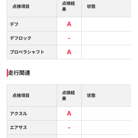
点検結
点検項目
状態
果
A
デフ
-
デフロック
A
プロペラシャフト
走行関連
点検結
点検項目
状態
果
A
アクスル
-
エアサス