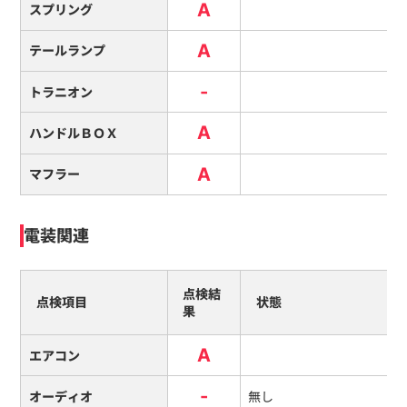
A
スプリング
A
テールランプ
-
トラニオン
A
ハンドルＢＯＸ
A
マフラー
電装関連
点検結
点検項目
状態
果
A
エアコン
-
オーディオ
無し