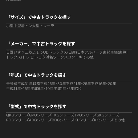
「サイズ」で中古トラックを探す
小型
中型
増トン
大型
トレーラ
「メーカー」で中古トラックを探す
日野
いすゞ
三菱ふそう
UDトラックス(日産)
日本フルハーフ
東邦車輛(東急)
トレクス(トレモ)
トヨタ
浜名ワークス
ユソーキ
その他
「年式」で中古トラックを探す
未登録
平成31年以降
平成26年-30年
平成21年-25年
平成16年-20年
平成11年-15年
平成6年-10年
平成1年-5年
昭和
「型式」で中古トラックを探す
QKGシリーズ
QPGシリーズ
TKGシリーズ
TPGシリーズ
SKGシリーズ
PDGシリーズ
ADGシリーズ
BDGシリーズ
KLシリーズ
KKシリーズ
その他