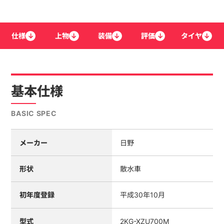
仕様
↓
上物
↓
装備
↓
評価
↓
タイヤ
↓
基本仕様
BASIC SPEC
メーカー
日野
形状
散水車
初年度登録
平成30年10月
型式
2KG-XZU700M