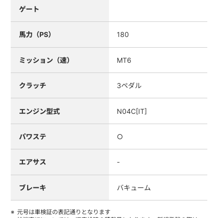
ゲート
馬力（PS）
180
ミッション（速）
MT6
クラッチ
3ペダル
エンジン型式
N04C[IT]
パワステ
○
エアサス
-
ブレーキ
バキューム
元号は車検証の表記通りとなります