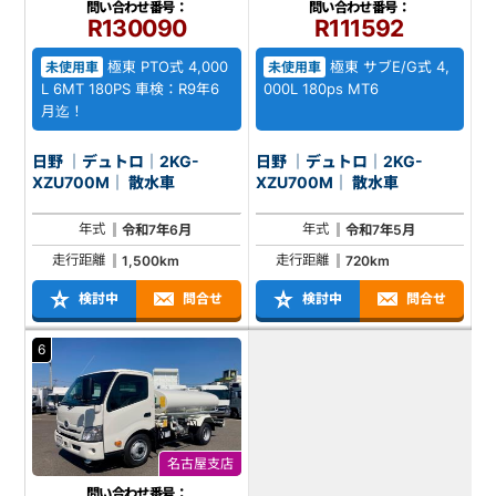
問い合わせ番号：
問い合わせ番号：
R130090
R111592
極東 PTO式 4,000
極東 サブE/G式 4,
未使用車
未使用車
L 6MT 180PS 車検：R9年6
000L 180ps MT6
月迄！
日野 ｜デュトロ｜2KG-
日野 ｜デュトロ｜2KG-
XZU700M｜ 散水車
XZU700M｜ 散水車
年式
年式
令和7年6月
令和7年5月
走行距離
走行距離
1,500km
720km
検討中
問合せ
検討中
問合せ
6
名古屋支店
問い合わせ番号：