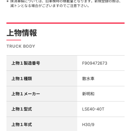
抹消車輌については、旧車検時の積載量となります。新規登録の際は、
減トンとなる場合がございますのでご注意下さい。
上物情報
TRUCK BODY
上物１製造番号
F909472673
上物１種類
散水車
上物１メーカー
新明和
上物１型式
LSE40-40T
上物１年式
H30/9