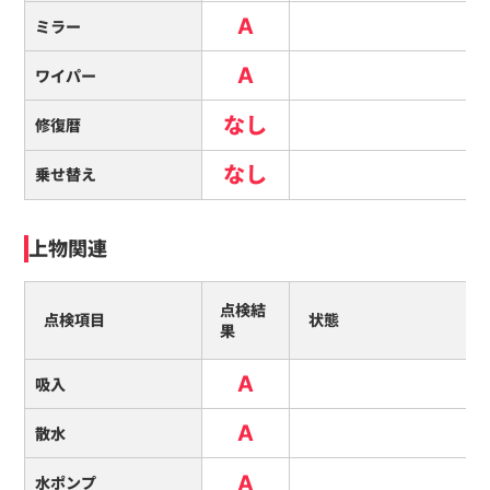
A
ミラー
A
ワイパー
なし
修復暦
なし
乗せ替え
上物関連
点検結
点検項目
状態
果
A
吸入
A
散水
A
水ポンプ