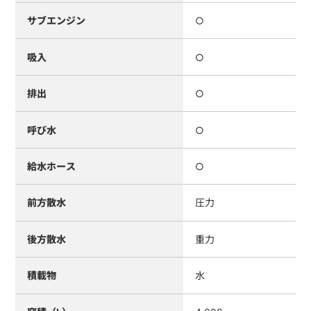
サブエンジン
○
吸入
○
排出
○
呼び水
○
給水ホース
○
前方散水
圧力
後方散水
重力
積載物
水