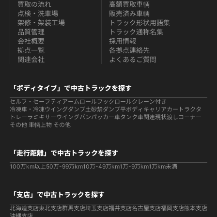
買取の流れ
高額買取車輌
点検・洗車場
販売済み車輌
架修・架装工場
トラック形状用語集
品質管理
トラック通称名集
会社概要
採用情報
拠点一覧
各拠点連絡先
関連会社
よくあるご質問
「ボディタイプ」で中古トラックを探す
セルフ・セーフティ
アームロールフックロール
クレーン付き
冷凍車・冷凍ウイング
ダンプ
土砂禁ダンプ
平ボディ
キャリアカー
トラクタ
トレーラ
ミキサー
ウイング
バン
パッカー車
タンク車関連
現状渡しコーナー
その他 車輌
上物 その他
「走行距離」で中古トラックを探す
100万km以上
50万-99万km
10万-49万km
1万-9万km
1万km未満
「支店」で中古トラックを探す
北海道支店
東北支店
群馬支店
埼玉支店
福井支店
名古屋支店
福岡支店
熊本支店
沖縄支店