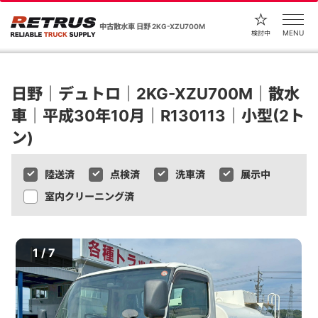
中古散水車 日野 2KG-XZU700M
MENU
検討中
日野｜デュトロ｜2KG-XZU700M｜散水
車｜平成30年10月｜R130113｜小型(2ト
ン)
陸送済
点検済
洗車済
展示中
室内クリーニング済
1 / 7