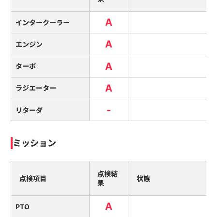
A
インタークーラー
A
エンジン
A
ターボ
A
ラジエーター
-
リターダ
ミッション
点検結
点検項目
状態
果
A
PTO