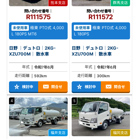
熊本支店
群馬支店
問い合わせ番号：
問い合わせ番号：
R111575
R111572
極東 PTO式 4,000
極東 PTO式 4,000
未使用車
未使用車
L 180PS MT6
L 180PS
日野 ｜デュトロ｜2KG-
日野 ｜デュトロ｜2KG-
XZU700M｜ 散水車
XZU700M｜ 散水車
年式
年式
令和7年6月
令和7年6月
走行距離
走行距離
592km
300km
検討中
問合せ
検討中
問合せ
4
5
福井支店
福岡支店