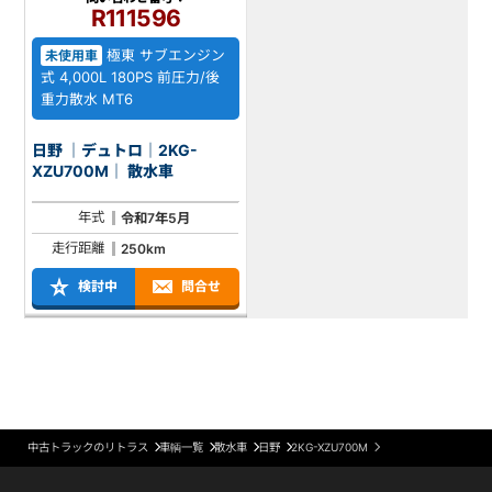
R111596
極東 サブエンジン
未使用車
式 4,000L 180PS 前圧力/後
重力散水 MT6
日野 ｜デュトロ｜2KG-
XZU700M｜ 散水車
年式
令和7年5月
走行距離
250km
検討中
問合せ
中古トラックのリトラス
車輌一覧
散水車
日野
2KG-XZU700M