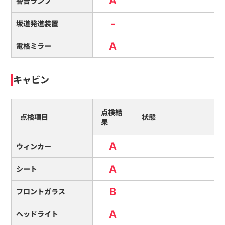
A
警告ランプ
-
坂道発進装置
A
電格ミラー
キャビン
点検結
点検項目
状態
果
A
ウィンカー
A
シート
B
フロントガラス
A
ヘッドライト