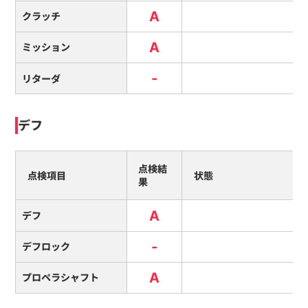
A
クラッチ
A
ミッション
-
リターダ
デフ
点検結
点検項目
状態
果
A
デフ
-
デフロック
A
プロペラシャフト