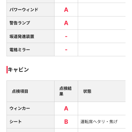
A
パワーウィンド
A
警告ランプ
-
坂道発進装置
-
電格ミラー
キャビン
点検結
点検項目
状態
果
A
ウィンカー
B
シート
運転席ヘタリ・焦げ