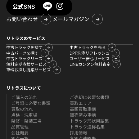
公式SNS
お問い合わせ
メールマガジン
リトラスのサービス
中古トラックを探す
中古トラックを売る
中古パーツを探す
DPF洗浄リフレッシュ
中古トラックリース
ユーザー安心サービス
無料定期点検サービス
LINEカンタン無料査定
車輌お探し提案サービス
リトラスについて
ご購入の流れ
ご売却に必要な書類
ご登録に必要な書類
買取エリア
買取の流れ
高額買取車輌
点検・洗車場
販売済み車輌
架修・架装工場
トラック形状用語集
品質管理
トラック通称名集
会社概要
採用情報
拠点一覧
各拠点連絡先