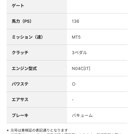
ゲート
馬力（PS）
136
ミッション（速）
MT5
クラッチ
3ペダル
エンジン型式
N04C[IT]
パワステ
○
エアサス
-
ブレーキ
バキューム
元号は車検証の表記通りとなります