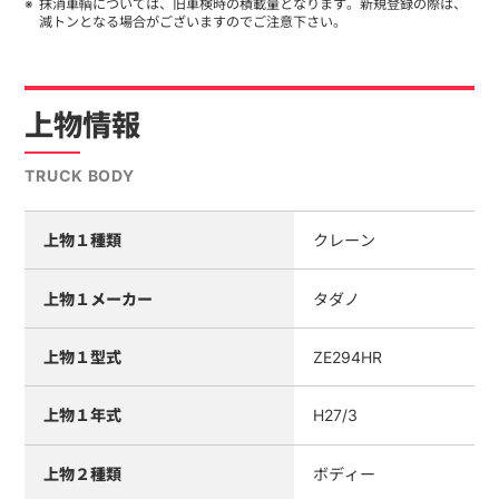
抹消車輌については、旧車検時の積載量となります。新規登録の際は、
減トンとなる場合がございますのでご注意下さい。
上物情報
TRUCK BODY
上物１種類
クレーン
上物１メーカー
タダノ
上物１型式
ZE294HR
上物１年式
H27/3
上物２種類
ボディー