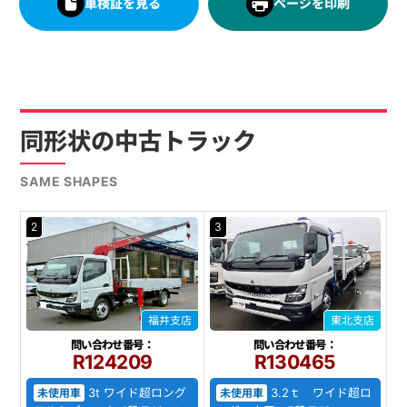
車検証を見る
ページを印刷
同形状の中古トラック
SAME SHAPES
2
3
福井支店
東北支店
問い合わせ番号：
問い合わせ番号：
R124209
R130465
3t ワイド超ロング
3.2ｔ ワイド超ロ
未使用車
未使用車