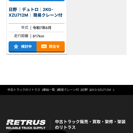
日野 ｜デュトロ｜2KG-
XZU712M｜ 簡易クレーン付
年式
令和7年8月
走行距離
817km
検討中
問合せ
中古トラックのリトラス
車輌一覧
簡易クレーン付
日野
2KG-XZU712M
中古トラック販売・買取・架修・架装
のリトラス