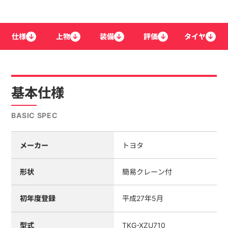
仕様
↓
上物
↓
装備
↓
評価
↓
タイヤ
↓
基本仕様
BASIC SPEC
メーカー
トヨタ
形状
簡易クレーン付
初年度登録
平成27年5月
型式
TKG-XZU710