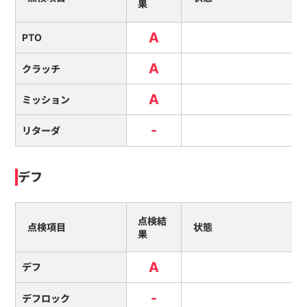
果
A
PTO
A
クラッチ
A
ミッション
-
リターダ
デフ
点検結
点検項目
状態
果
A
デフ
-
デフロック