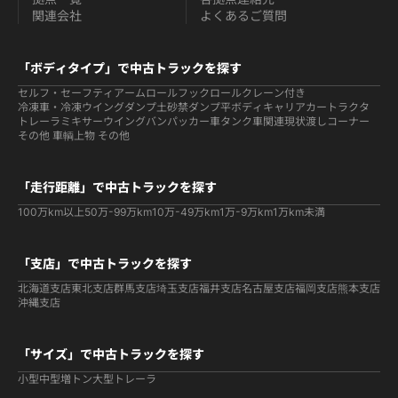
関連会社
よくあるご質問
「ボディタイプ」で中古トラックを探す
セルフ・セーフティ
アームロールフックロール
クレーン付き
冷凍車・冷凍ウイング
ダンプ
土砂禁ダンプ
平ボディ
キャリアカー
トラクタ
トレーラ
ミキサー
ウイング
バン
パッカー車
タンク車関連
現状渡しコーナー
その他 車輌
上物 その他
「走行距離」で中古トラックを探す
100万km以上
50万-99万km
10万-49万km
1万-9万km
1万km未満
「支店」で中古トラックを探す
北海道支店
東北支店
群馬支店
埼玉支店
福井支店
名古屋支店
福岡支店
熊本支店
沖縄支店
「サイズ」で中古トラックを探す
小型
中型
増トン
大型
トレーラ