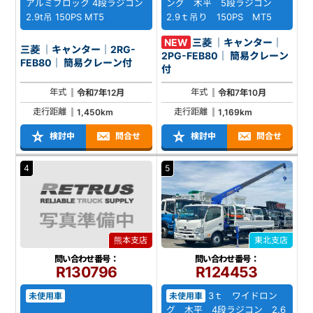
アルミブロック 4段ラジコン
ング 木平 5段ラジコン
2.9t吊 150PS MT5
2.9ｔ吊り 150PS MT5
NEW
三菱 ｜キャンター｜
三菱 ｜キャンター｜2RG-
2PG-FEB80｜ 簡易クレーン
FEB80｜ 簡易クレーン付
付
年式
年式
令和7年12月
令和7年10月
走行距離
走行距離
1,450km
1,169km
検討中
問合せ
検討中
問合せ
4
5
熊本支店
東北支店
問い合わせ番号：
問い合わせ番号：
R130796
R124453
3ｔ ワイドロン
未使用車
未使用車
グ 木平 4段ラジコン 2.6