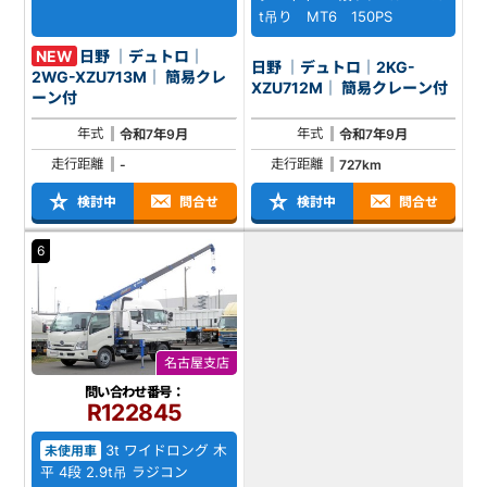
t吊り MT6 150PS
NEW
日野 ｜デュトロ｜
日野 ｜デュトロ｜2KG-
2WG-XZU713M｜ 簡易クレ
XZU712M｜ 簡易クレーン付
ーン付
年式
年式
令和7年9月
令和7年9月
走行距離
走行距離
-
727km
検討中
問合せ
検討中
問合せ
6
名古屋支店
問い合わせ番号：
R122845
3t ワイドロング 木
未使用車
平 4段 2.9t吊 ラジコン