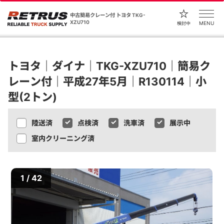
中古簡易クレーン付 トヨタ TKG-
XZU710
MENU
検討中
トヨタ｜ダイナ｜TKG-XZU710｜簡易ク
レーン付｜平成27年5月｜R130114｜小
型(2トン)
陸送済
点検済
洗車済
展示中
室内クリーニング済
1 / 42