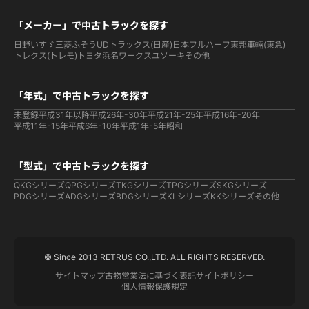
「メーカー」で中古トラックを探す
日野
いすゞ
三菱ふそう
UDトラックス(日産)
日本フルハーフ
東邦車輛(東急)
トレクス(トレモ)
トヨタ
浜名ワークス
ユソーキ
その他
「年式」で中古トラックを探す
未登録
平成31年以降
平成26年-30年
平成21年-25年
平成16年-20年
平成11年-15年
平成6年-10年
平成1年-5年
昭和
「型式」で中古トラックを探す
QKGシリーズ
QPGシリーズ
TKGシリーズ
TPGシリーズ
SKGシリーズ
PDGシリーズ
ADGシリーズ
BDGシリーズ
KLシリーズ
KKシリーズ
その他
© Since 2013 RETRUS CO.,LTD. ALL RIGHTS RESERVED.
サイトマップ
古物営業法に基づく表記
サイトポリシー
個人情報保護規定