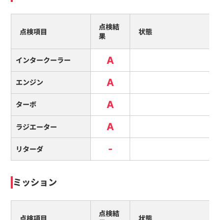
点検結
点検項目
状態
果
A
インタークーラー
A
エンジン
A
ターボ
A
ラジエーター
-
リターダ
ミッション
点検結
点検項目
状態