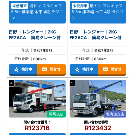
増トン フルキャブ
増トン フルキャブ
未使用車
未使用車
5.5m 標準幅 木平 4段 ラジコ
5.5m 標準幅 木平 4段 ラジコ
ン
ン
日野 ｜レンジャー｜2KG-
日野 ｜レンジャー｜2KG-
FE2ACA｜ 簡易クレーン付
FE2ACA｜ 簡易クレーン付
年式
年式
令和7年9月
令和7年8月
走行距離
走行距離
800km
850km
検討中
問合せ
検討中
問合せ
4
5
群馬支店
北海道支店
問い合わせ番号：
問い合わせ番号：
R123716
R123432