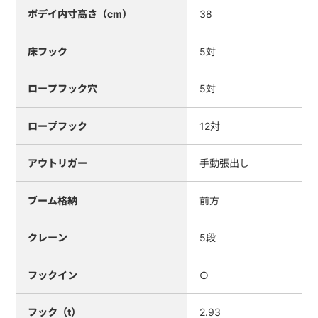
ボデイ内寸高さ（cm）
38
床フック
5対
ロープフック穴
5対
ロープフック
12対
アウトリガー
手動張出し
ブーム格納
前方
クレーン
5段
フックイン
○
フック（t）
2.93