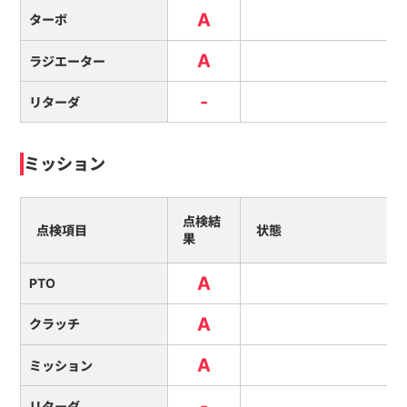
A
ターボ
A
ラジエーター
-
リターダ
ミッション
点検結
点検項目
状態
果
A
PTO
A
クラッチ
A
ミッション
-
リターダ