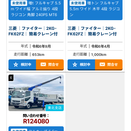
増t フルキャブ 5.5
増トン フルキャブ
未使用車
未使用車
m ワイド幅 アルミ煽り 4段
5.5m ワイド 木平 4段 ラジコ
ラジコン 角脚 240PS MT6
ン
三菱 ｜ファイター｜2KG-
三菱 ｜ファイター｜2KG-
FK62FZ｜ 簡易クレーン付
FK62FZ｜ 簡易クレーン付
年式
年式
令和6年9月
令和6年4月
走行距離
走行距離
653km
1,000km
検討中
問合せ
検討中
問合せ
6
東北支店
問い合わせ番号：
R124080