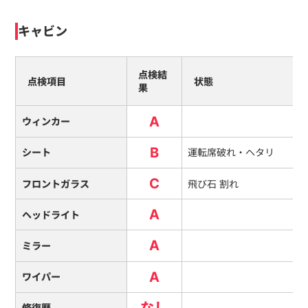
キャビン
点検結
点検項目
状態
果
A
ウィンカー
B
シート
運転席破れ・ヘタリ
C
フロントガラス
飛び石 割れ
A
ヘッドライト
A
ミラー
A
ワイパー
なし
修復暦