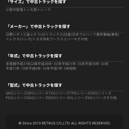
「サイズ」で中古トラックを探す
小型
中型
増トン
大型
トレーラ
「メーカー」で中古トラックを探す
日野
いすゞ
三菱ふそう
UDトラックス(日産)
日本フルハーフ
東邦車輛(東急)
トレクス(トレモ)
トヨタ
浜名ワークス
ユソーキ
その他
「年式」で中古トラックを探す
未登録
平成31年以降
平成26年-30年
平成21年-25年
平成16年-20年
平成11年-15年
平成6年-10年
平成1年-5年
昭和
「型式」で中古トラックを探す
QKGシリーズ
QPGシリーズ
TKGシリーズ
TPGシリーズ
SKGシリーズ
PDGシリーズ
ADGシリーズ
BDGシリーズ
KLシリーズ
KKシリーズ
その他
© Since 2013 RETRUS CO.,LTD. ALL RIGHTS RESERVED.