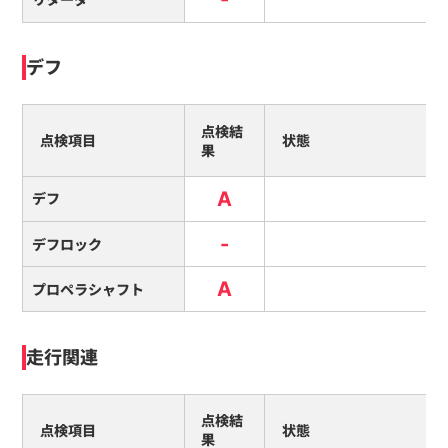
デフ
点検結
点検項目
状態
果
A
デフ
-
デフロック
A
プロペラシャフト
走行関連
点検結
点検項目
状態
果