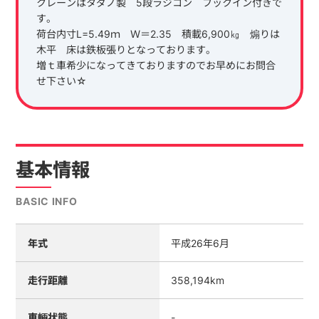
クレーンはタダノ製 5段ラジコン フックイン付きで
す。
荷台内寸L=5.49ｍ Ｗ＝2.35 積載6,900㎏ 煽りは
木平 床は鉄板張りとなっております。
増ｔ車希少になってきておりますのでお早めにお問合
せ下さい☆
基本情報
BASIC INFO
年式
平成26年6月
走行距離
358,194km
車輌状態
-