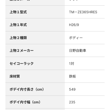
上物１型式
TM－ZE365HRES
上物１年式
H26/9
上物２種類
ボディー
上物２メーカー
日野自動車
セイコーラック
1対
床材質
鉄板
ボデイ内寸長さ（cm）
549
ボデイ内寸幅（cm）
235