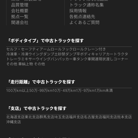
品質管理
トラック通称名集
会社概要
採用情報
拠点一覧
各拠点連絡先
関連会社
よくあるご質問
「ボディタイプ」で中古トラックを探す
セルフ・セーフティ
アームロールフックロール
クレーン付き
冷凍車・冷凍ウイング
ダンプ
土砂禁ダンプ
平ボディ
キャリアカー
トラクタ
トレーラ
ミキサー
ウイング
バン
パッカー車
タンク車関連
現状渡しコーナー
その他 車輌
上物 その他
「走行距離」で中古トラックを探す
100万km以上
50万-99万km
10万-49万km
1万-9万km
1万km未満
「支店」で中古トラックを探す
北海道支店
東北支店
群馬支店
埼玉支店
福井支店
名古屋支店
福岡支店
熊本支店
沖縄支店