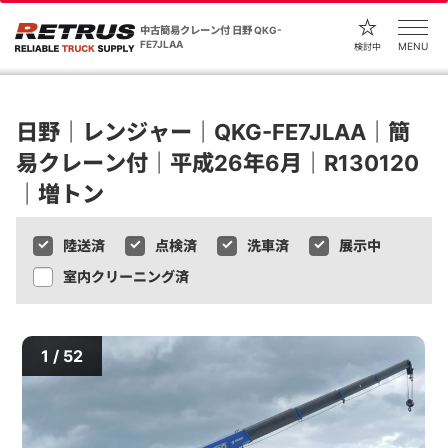
中古簡易クレーン付 日野 QKG-
FE7JLAA
MENU
検討中
日野｜レンジャー｜QKG-FE7JLAA｜簡
易クレーン付｜平成26年6月｜R130120
｜増トン
陸送済
点検済
洗車済
展示中
室内クリーニング済
1 / 52