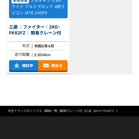
フルキャブ 5.5m
未使用車
ワイド アルミブロック 4段ラ
ジコン MT6 240PS
三菱 ｜ファイター｜2KG-
FK62FZ｜ 簡易クレーン付
年式
令和6年4月
走行距離
2,804km
検討中
問合せ
中古トラックのリトラス
車輌一覧
簡易クレーン付
三菱
2KG-FK62FZ