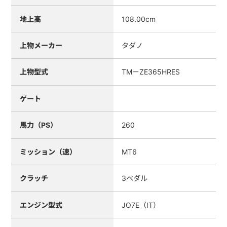
地上高
108.00cm
上物メーカー
タダノ
上物型式
TM－ZE365HRES
ゲート
馬力（PS）
260
ミッション（速）
MT6
クラッチ
3ペダル
エンジン型式
JO7E（IT）