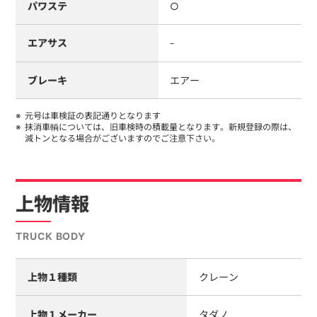
パワステ
○
エアサス
-
ブレーキ
エアー
元号は車検証の表記通りとなります
抹消車輌については、旧車検時の積載量となります。新規登録の際は、
減トンとなる場合がございますのでご注意下さい。
上物情報
TRUCK BODY
上物１種類
クレーン
上物１メーカー
タダノ