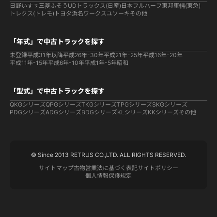
日野
いすゞ
三菱ふそう
UDトラックス(日産)
日本フルハーフ
東邦車輛(東急)
トレクス(トレモ)
トヨタ
浜名ワークス
ユソーキ
その他
「年式」で中古トラックを探す
未登録
平成31年以降
平成26年-30年
平成21年-25年
平成16年-20年
平成11年-15年
平成6年-10年
平成1年-5年
昭和
「型式」で中古トラックを探す
QKGシリーズ
QPGシリーズ
TKGシリーズ
TPGシリーズ
SKGシリーズ
PDGシリーズ
ADGシリーズ
BDGシリーズ
KLシリーズ
KKシリーズ
その他
© Since 2013 RETRUS CO.,LTD. ALL RIGHTS RESERVED.
サイトマップ
古物営業法に基づく表記
サイトポリシー
個人情報保護規定