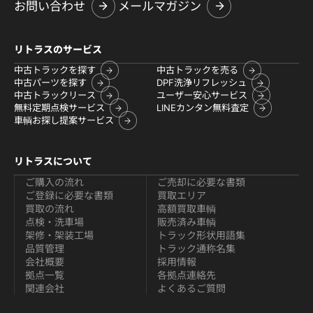
お問い合わせ
メールマガジン
リトラスのサービス
中古トラックを探す
中古トラックを売る
中古パーツを探す
DPF洗浄リフレッシュ
中古トラックリース
ユーザー安心サービス
無料定期点検サービス
LINEカンタン無料査定
車輌お探し提案サービス
リトラスについて
ご購入の流れ
ご売却に必要な書類
ご登録に必要な書類
買取エリア
買取の流れ
高額買取車輌
点検・洗車場
販売済み車輌
架修・架装工場
トラック形状用語集
品質管理
トラック通称名集
会社概要
採用情報
拠点一覧
各拠点連絡先
関連会社
よくあるご質問