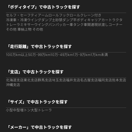
「ボディタイプ」で中古トラックを探す
セルフ・セーフティ
アームロールフックロール
クレーン付き
冷凍車・冷凍ウイング
ダンプ
土砂禁ダンプ
平ボディ
キャリアカー
トラクタ
トレーラ
ミキサー
ウイング
バン
パッカー車
タンク車関連
現状渡しコーナー
その他 車輌
上物 その他
「走行距離」で中古トラックを探す
100万km以上
50万-99万km
10万-49万km
1万-9万km
1万km未満
「支店」で中古トラックを探す
北海道支店
東北支店
群馬支店
埼玉支店
福井支店
名古屋支店
福岡支店
熊本支店
沖縄支店
「サイズ」で中古トラックを探す
小型
中型
増トン
大型
トレーラ
「メーカー」で中古トラックを探す