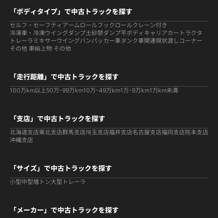
「ボディタイプ」で中古トラックを探す
セルフ・セーフティ
アームロールフックロール
クレーン付き
冷凍車・冷凍ウイング
ダンプ
土砂禁ダンプ
平ボディ
キャリアカー
トラクタ
トレーラ
ミキサー
ウイング
バン
パッカー車
タンク車関連
現状渡しコーナー
その他 車輌
上物 その他
「走行距離」で中古トラックを探す
100万km以上
50万-99万km
10万-49万km
1万-9万km
1万km未満
「支店」で中古トラックを探す
北海道支店
東北支店
群馬支店
埼玉支店
福井支店
名古屋支店
福岡支店
熊本支店
沖縄支店
「サイズ」で中古トラックを探す
小型
中型
増トン
大型
トレーラ
「メーカー」で中古トラックを探す