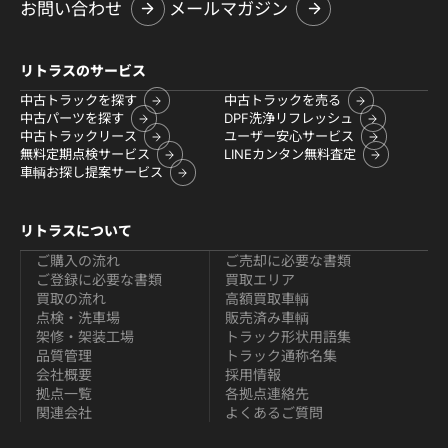
お問い合わせ
メールマガジン
リトラスのサービス
中古トラックを探す
中古トラックを売る
中古パーツを探す
DPF洗浄リフレッシュ
中古トラックリース
ユーザー安心サービス
無料定期点検サービス
LINEカンタン無料査定
車輌お探し提案サービス
リトラスについて
ご購入の流れ
ご売却に必要な書類
ご登録に必要な書類
買取エリア
買取の流れ
高額買取車輌
点検・洗車場
販売済み車輌
架修・架装工場
トラック形状用語集
品質管理
トラック通称名集
会社概要
採用情報
拠点一覧
各拠点連絡先
関連会社
よくあるご質問