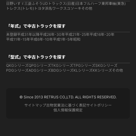
日野
いすゞ
三菱ふそう
UDトラックス(日産)
日本フルハーフ
東邦車輛(東急)
トレクス(トレモ)
トヨタ
浜名ワークス
ユソーキ
その他
「年式」で中古トラックを探す
未登録
平成31年以降
平成26年-30年
平成21年-25年
平成16年-20年
平成11年-15年
平成6年-10年
平成1年-5年
昭和
「型式」で中古トラックを探す
QKGシリーズ
QPGシリーズ
TKGシリーズ
TPGシリーズ
SKGシリーズ
PDGシリーズ
ADGシリーズ
BDGシリーズ
KLシリーズ
KKシリーズ
その他
© Since 2013 RETRUS CO.,LTD. ALL RIGHTS RESERVED.
サイトマップ
古物営業法に基づく表記
サイトポリシー
個人情報保護規定