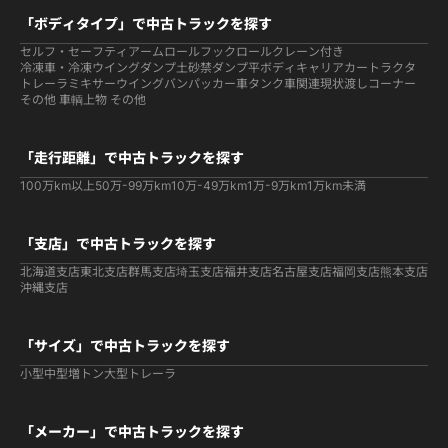
「ボディタイプ」で中古トラックを探す
セルフ・セーフティ
アームロールフックロール
クレーン付き
冷凍車・冷凍ウイング
ダンプ
土砂禁ダンプ
平ボディ
キャリアカー
トラクタ
トレーラ
ミキサー
ウイング
バン
パッカー車
タンク車関連
現状渡しコーナー
その他 車輌
上物 その他
「走行距離」で中古トラックを探す
100万km以上
50万-99万km
10万-49万km
1万-9万km
1万km未満
「支店」で中古トラックを探す
北海道支店
東北支店
群馬支店
埼玉支店
福井支店
名古屋支店
福岡支店
熊本支店
沖縄支店
「サイズ」で中古トラックを探す
小型
中型
増トン
大型
トレーラ
「メーカー」で中古トラックを探す