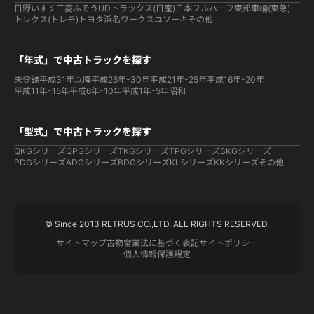
日野
いすゞ
三菱ふそう
UDトラックス(日産)
日本フルハーフ
東邦車輛(東急)
トレクス(トレモ)
トヨタ
浜名ワークス
ユソーキ
その他
「年式」で中古トラックを探す
未登録
平成31年以降
平成26年-30年
平成21年-25年
平成16年-20年
平成11年-15年
平成6年-10年
平成1年-5年
昭和
「型式」で中古トラックを探す
QKGシリーズ
QPGシリーズ
TKGシリーズ
TPGシリーズ
SKGシリーズ
PDGシリーズ
ADGシリーズ
BDGシリーズ
KLシリーズ
KKシリーズ
その他
© Since 2013 RETRUS CO.,LTD. ALL RIGHTS RESERVED.
サイトマップ
古物営業法に基づく表記
サイトポリシー
個人情報保護規定