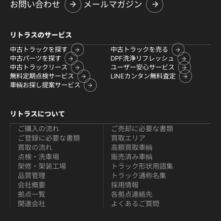
お問い合わせ
メールマガジン
リトラスのサービス
中古トラックを探す
中古トラックを売る
中古パーツを探す
DPF洗浄リフレッシュ
中古トラックリース
ユーザー安心サービス
無料定期点検サービス
LINEカンタン無料査定
車輌お探し提案サービス
リトラスについて
ご購入の流れ
ご売却に必要な書類
ご登録に必要な書類
買取エリア
買取の流れ
高額買取車輌
点検・洗車場
販売済み車輌
架修・架装工場
トラック形状用語集
品質管理
トラック通称名集
会社概要
採用情報
拠点一覧
各拠点連絡先
関連会社
よくあるご質問