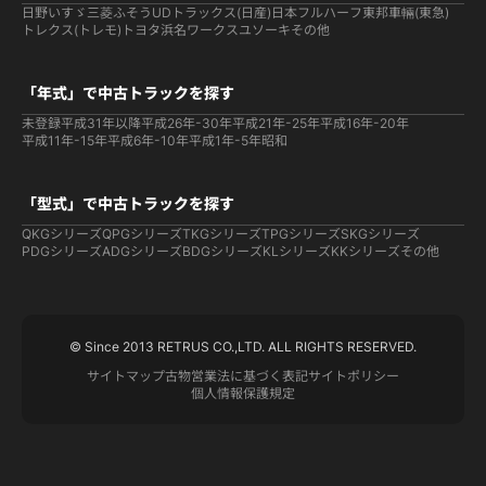
日野
いすゞ
三菱ふそう
UDトラックス(日産)
日本フルハーフ
東邦車輛(東急)
トレクス(トレモ)
トヨタ
浜名ワークス
ユソーキ
その他
「年式」で中古トラックを探す
未登録
平成31年以降
平成26年-30年
平成21年-25年
平成16年-20年
平成11年-15年
平成6年-10年
平成1年-5年
昭和
「型式」で中古トラックを探す
QKGシリーズ
QPGシリーズ
TKGシリーズ
TPGシリーズ
SKGシリーズ
PDGシリーズ
ADGシリーズ
BDGシリーズ
KLシリーズ
KKシリーズ
その他
© Since 2013 RETRUS CO.,LTD. ALL RIGHTS RESERVED.
サイトマップ
古物営業法に基づく表記
サイトポリシー
個人情報保護規定