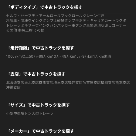
「ボディタイプ」で中古トラックを探す
セルフ・セーフティ
アームロールフックロール
クレーン付き
冷凍車・冷凍ウイング
ダンプ
土砂禁ダンプ
平ボディ
キャリアカー
トラクタ
トレーラ
ミキサー
ウイング
バン
パッカー車
タンク車関連
現状渡しコーナー
その他 車輌
上物 その他
「走行距離」で中古トラックを探す
100万km以上
50万-99万km
10万-49万km
1万-9万km
1万km未満
「支店」で中古トラックを探す
北海道支店
東北支店
群馬支店
埼玉支店
福井支店
名古屋支店
福岡支店
熊本支店
沖縄支店
「サイズ」で中古トラックを探す
小型
中型
増トン
大型
トレーラ
「メーカー」で中古トラックを探す