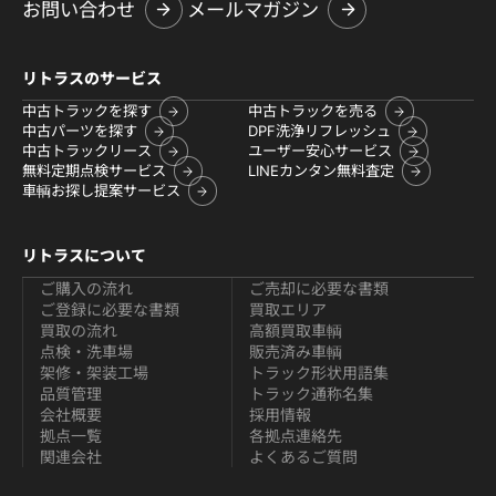
お問い合わせ
メールマガジン
リトラスのサービス
中古トラックを探す
中古トラックを売る
中古パーツを探す
DPF洗浄リフレッシュ
中古トラックリース
ユーザー安心サービス
無料定期点検サービス
LINEカンタン無料査定
車輌お探し提案サービス
リトラスについて
ご購入の流れ
ご売却に必要な書類
ご登録に必要な書類
買取エリア
買取の流れ
高額買取車輌
点検・洗車場
販売済み車輌
架修・架装工場
トラック形状用語集
品質管理
トラック通称名集
会社概要
採用情報
拠点一覧
各拠点連絡先
関連会社
よくあるご質問