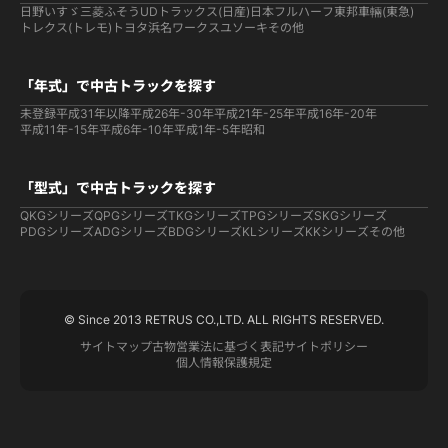
日野
いすゞ
三菱ふそう
UDトラックス(日産)
日本フルハーフ
東邦車輛(東急)
トレクス(トレモ)
トヨタ
浜名ワークス
ユソーキ
その他
「年式」で中古トラックを探す
未登録
平成31年以降
平成26年-30年
平成21年-25年
平成16年-20年
平成11年-15年
平成6年-10年
平成1年-5年
昭和
「型式」で中古トラックを探す
QKGシリーズ
QPGシリーズ
TKGシリーズ
TPGシリーズ
SKGシリーズ
PDGシリーズ
ADGシリーズ
BDGシリーズ
KLシリーズ
KKシリーズ
その他
© Since 2013 RETRUS CO.,LTD. ALL RIGHTS RESERVED.
サイトマップ
古物営業法に基づく表記
サイトポリシー
個人情報保護規定