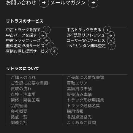
お問い合わせ
メールマガジン
リトラスのサービス
中古トラックを探す
中古トラックを売る
中古パーツを探す
DPF洗浄リフレッシュ
中古トラックリース
ユーザー安心サービス
無料定期点検サービス
LINEカンタン無料査定
車輌お探し提案サービス
リトラスについて
ご購入の流れ
ご売却に必要な書類
ご登録に必要な書類
買取エリア
買取の流れ
高額買取車輌
点検・洗車場
販売済み車輌
架修・架装工場
トラック形状用語集
品質管理
トラック通称名集
会社概要
採用情報
拠点一覧
各拠点連絡先
関連会社
よくあるご質問