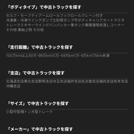
「ボディタイプ」で中古トラックを探す
セルフ・セーフティ
アームロールフックロール
クレーン付き
冷凍車・冷凍ウイング
ダンプ
土砂禁ダンプ
平ボディ
キャリアカー
トラクタ
トレーラ
ミキサー
ウイング
バン
パッカー車
タンク車関連
現状渡しコーナー
その他 車輌
上物 その他
「走行距離」で中古トラックを探す
100万km以上
50万-99万km
10万-49万km
1万-9万km
1万km未満
「支店」で中古トラックを探す
北海道支店
東北支店
群馬支店
埼玉支店
福井支店
名古屋支店
福岡支店
熊本支店
沖縄支店
「サイズ」で中古トラックを探す
小型
中型
増トン
大型
トレーラ
「メーカー」で中古トラックを探す