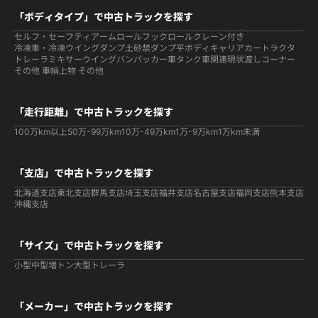
「ボディタイプ」で中古トラックを探す
セルフ・セーフティ
アームロールフックロール
クレーン付き
冷凍車・冷凍ウイング
ダンプ
土砂禁ダンプ
平ボディ
キャリアカー
トラクタ
トレーラ
ミキサー
ウイング
バン
パッカー車
タンク車関連
現状渡しコーナー
その他 車輌
上物 その他
「走行距離」で中古トラックを探す
100万km以上
50万-99万km
10万-49万km
1万-9万km
1万km未満
「支店」で中古トラックを探す
北海道支店
東北支店
群馬支店
埼玉支店
福井支店
名古屋支店
福岡支店
熊本支店
沖縄支店
「サイズ」で中古トラックを探す
小型
中型
増トン
大型
トレーラ
「メーカー」で中古トラックを探す