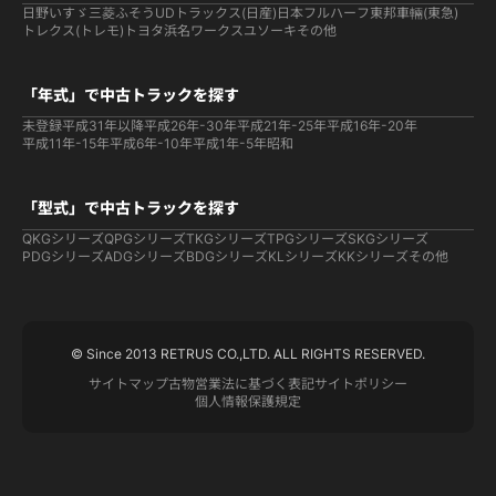
日野
いすゞ
三菱ふそう
UDトラックス(日産)
日本フルハーフ
東邦車輛(東急)
トレクス(トレモ)
トヨタ
浜名ワークス
ユソーキ
その他
「年式」で中古トラックを探す
未登録
平成31年以降
平成26年-30年
平成21年-25年
平成16年-20年
平成11年-15年
平成6年-10年
平成1年-5年
昭和
「型式」で中古トラックを探す
QKGシリーズ
QPGシリーズ
TKGシリーズ
TPGシリーズ
SKGシリーズ
PDGシリーズ
ADGシリーズ
BDGシリーズ
KLシリーズ
KKシリーズ
その他
© Since 2013 RETRUS CO.,LTD. ALL RIGHTS RESERVED.
サイトマップ
古物営業法に基づく表記
サイトポリシー
個人情報保護規定