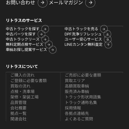
お問い合わせ
メールマガジン
リトラスのサービス
中古トラックを探す
中古トラックを売る
中古パーツを探す
DPF洗浄リフレッシュ
中古トラックリース
ユーザー安心サービス
無料定期点検サービス
LINEカンタン無料査定
車輌お探し提案サービス
リトラスについて
ご購入の流れ
ご売却に必要な書類
ご登録に必要な書類
買取エリア
買取の流れ
高額買取車輌
点検・洗車場
販売済み車輌
架修・架装工場
トラック形状用語集
品質管理
トラック通称名集
会社概要
採用情報
拠点一覧
各拠点連絡先
関連会社
よくあるご質問