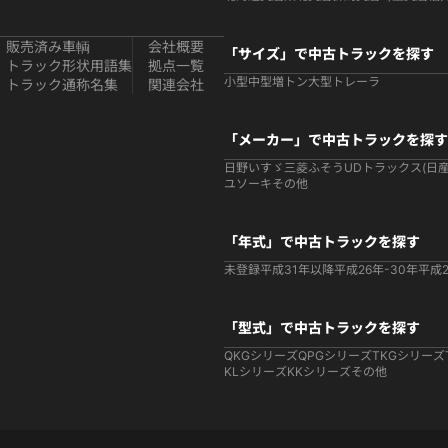
販売済み車輌
会社概要
「サイズ」で中古トラックを探す
トラック形状用語集
拠点一覧
小型
中型
増トン
大型
トレーラ
トラック通称名集
関連会社
「メーカー」で中古トラックを探す
日野
いすゞ
三菱ふそう
UDトラックス(日産
ユソーキ
その他
「年式」で中古トラックを探す
未登録
平成31年以降
平成26年-30年
平成2
「型式」で中古トラックを探す
QKGシリーズ
QPGシリーズ
TKGシリーズ
KLシリーズ
KKシリーズ
その他