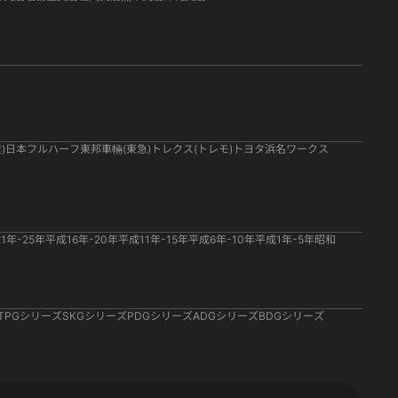
)
日本フルハーフ
東邦車輛(東急)
トレクス(トレモ)
トヨタ
浜名ワークス
1年-25年
平成16年-20年
平成11年-15年
平成6年-10年
平成1年-5年
昭和
TPGシリーズ
SKGシリーズ
PDGシリーズ
ADGシリーズ
BDGシリーズ