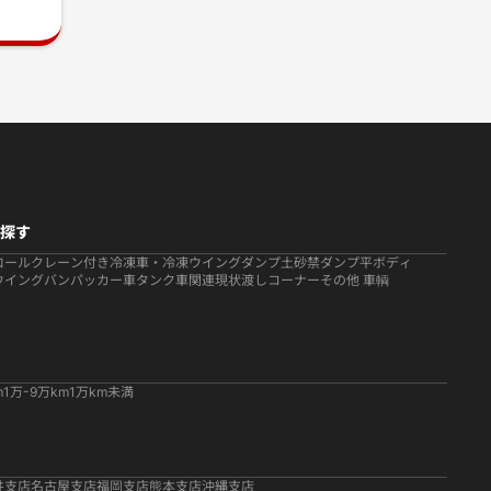
探す
ロール
クレーン付き
冷凍車・冷凍ウイング
ダンプ
土砂禁ダンプ
平ボディ
ウイング
バン
パッカー車
タンク車関連
現状渡しコーナー
その他 車輌
m
1万-9万km
1万km未満
井支店
名古屋支店
福岡支店
熊本支店
沖縄支店