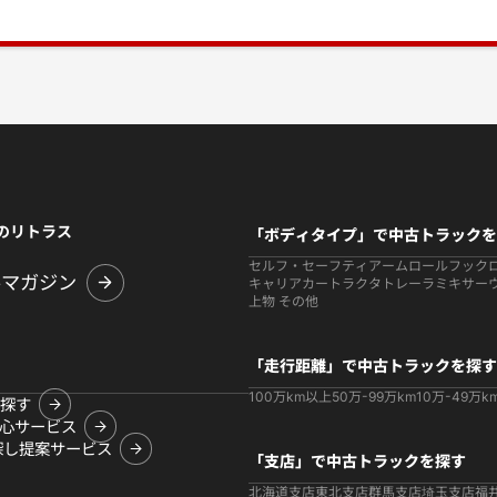
のリトラス
「ボディタイプ」で中古トラックを
セルフ・セーフティ
アームロールフック
ルマガジン
キャリアカー
トラクタ
トレーラ
ミキサー
上物 その他
「走行距離」で中古トラックを探す
100万km以上
50万-99万km
10万-49万k
探す
心サービス
探し提案サービス
「支店」で中古トラックを探す
北海道支店
東北支店
群馬支店
埼玉支店
福