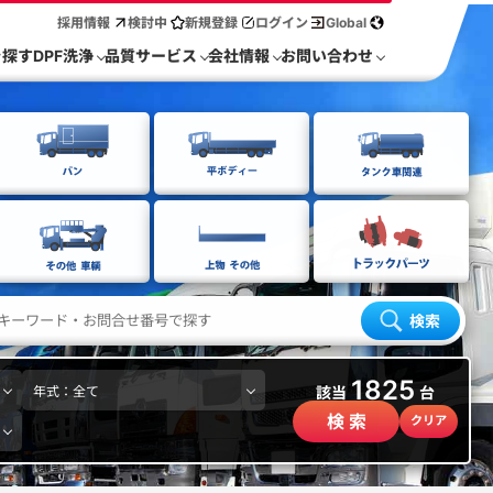
採用情報
検討中
新規登録
ログイン
Global
を探す
DPF洗浄
品質サービス
会社情報
お問い合わせ
検索
1825
該当
台
検 索
クリア