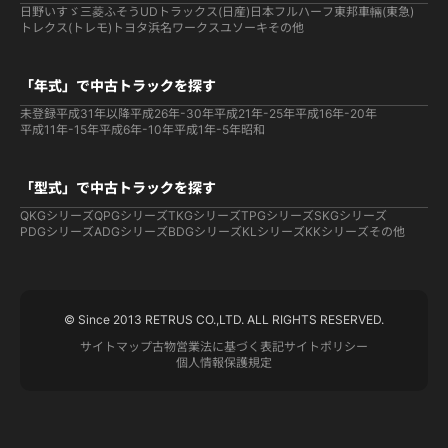
日野
いすゞ
三菱ふそう
UDトラックス(日産)
日本フルハーフ
東邦車輛(東急)
トレクス(トレモ)
トヨタ
浜名ワークス
ユソーキ
その他
「年式」で中古トラックを探す
未登録
平成31年以降
平成26年-30年
平成21年-25年
平成16年-20年
平成11年-15年
平成6年-10年
平成1年-5年
昭和
「型式」で中古トラックを探す
QKGシリーズ
QPGシリーズ
TKGシリーズ
TPGシリーズ
SKGシリーズ
PDGシリーズ
ADGシリーズ
BDGシリーズ
KLシリーズ
KKシリーズ
その他
© Since 2013 RETRUS CO.,LTD. ALL RIGHTS RESERVED.
サイトマップ
古物営業法に基づく表記
サイトポリシー
個人情報保護規定