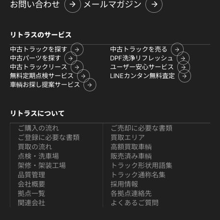
お問い合わせ
メールマガジン
リトラスのサービス
中古トラックを探す
中古トラックを売る
中古パーツを探す
DPF洗浄リフレッシュ
中古トラックリース
ユーザー安心サービス
無料定期点検サービス
LINEカンタン無料査定
車輌お探し提案サービス
リトラスについて
ご購入の流れ
ご売却に必要な書類
ご登録に必要な書類
買取エリア
買取の流れ
高額買取車輌
点検・洗車場
販売済み車輌
架修・架装工場
トラック形状用語集
品質管理
トラック通称名集
会社概要
採用情報
拠点一覧
各拠点連絡先
関連会社
よくあるご質問