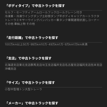
「ボディタイプ」で中古トラックを探す
セルフ・セーフティ
アームロールフックロール
クレーン付き
冷凍車・冷凍ウイング
ダンプ
土砂禁ダンプ
平ボディ
キャリアカー
トラクタ
トレーラ
ミキサー
ウイング
バン
パッカー車
タンク車関連
現状渡しコーナー
その他 車輌
上物 その他
「走行距離」で中古トラックを探す
100万km以上
50万-99万km
10万-49万km
1万-9万km
1万km未満
「支店」で中古トラックを探す
北海道支店
東北支店
群馬支店
埼玉支店
福井支店
名古屋支店
福岡支店
熊本支店
沖縄支店
「サイズ」で中古トラックを探す
小型
中型
増トン
大型
トレーラ
「メーカー」で中古トラックを探す