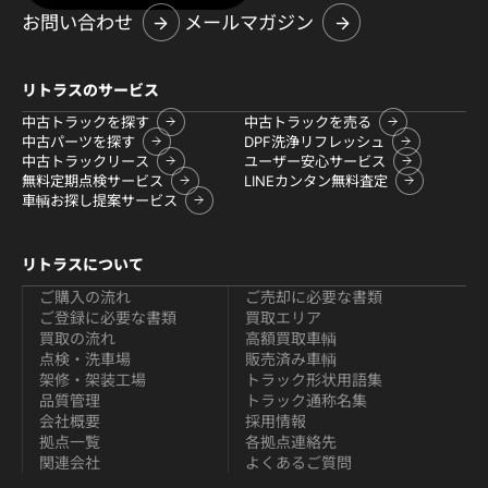
お問い合わせ
メールマガジン
リトラスのサービス
中古トラックを探す
中古トラックを売る
中古パーツを探す
DPF洗浄リフレッシュ
中古トラックリース
ユーザー安心サービス
無料定期点検サービス
LINEカンタン無料査定
車輌お探し提案サービス
リトラスについて
ご購入の流れ
ご売却に必要な書類
ご登録に必要な書類
買取エリア
買取の流れ
高額買取車輌
点検・洗車場
販売済み車輌
架修・架装工場
トラック形状用語集
品質管理
トラック通称名集
会社概要
採用情報
拠点一覧
各拠点連絡先
関連会社
よくあるご質問