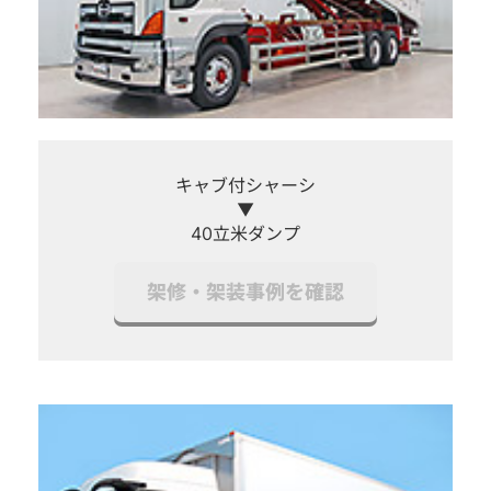
キャブ付シャーシ
▼
40立米ダンプ
架修・架装事例を確認