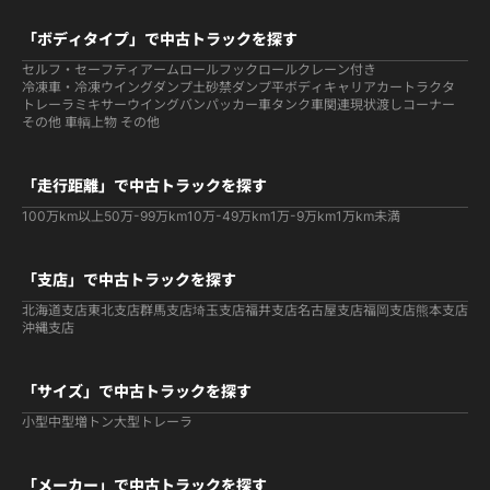
「ボディタイプ」で中古トラックを探す
セルフ・セーフティ
アームロールフックロール
クレーン付き
冷凍車・冷凍ウイング
ダンプ
土砂禁ダンプ
平ボディ
キャリアカー
トラクタ
トレーラ
ミキサー
ウイング
バン
パッカー車
タンク車関連
現状渡しコーナー
その他 車輌
上物 その他
「走行距離」で中古トラックを探す
100万km以上
50万-99万km
10万-49万km
1万-9万km
1万km未満
「支店」で中古トラックを探す
北海道支店
東北支店
群馬支店
埼玉支店
福井支店
名古屋支店
福岡支店
熊本支店
沖縄支店
「サイズ」で中古トラックを探す
小型
中型
増トン
大型
トレーラ
「メーカー」で中古トラックを探す