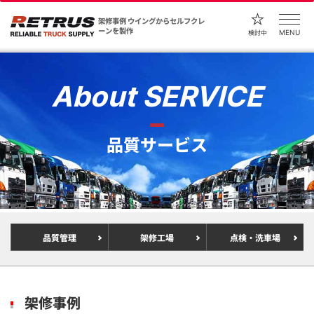
架修事例 ウイングからセルフクレ
ーンを製作
MENU
検討中
About SERVICE
品質サービス
品質管理
架修工場
点検・洗車場
架修事例