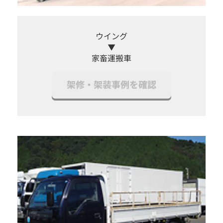
ウイング
▼
家畜運搬車
架修・架装事例を確認