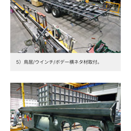
5）鳥居/ウインチ/ボデー横ネタ材取付。