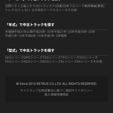
日野
いすゞ
三菱ふそう
UDトラックス(日産)
日本フルハーフ
東邦車輛(東急)
トレクス(トレモ)
トヨタ
浜名ワークス
ユソーキ
その他
「年式」で中古トラックを探す
未登録
平成31年以降
平成26年-30年
平成21年-25年
平成16年-20年
平成11年-15年
平成6年-10年
平成1年-5年
昭和
「型式」で中古トラックを探す
QKGシリーズ
QPGシリーズ
TKGシリーズ
TPGシリーズ
SKGシリーズ
PDGシリーズ
ADGシリーズ
BDGシリーズ
KLシリーズ
KKシリーズ
その他
© Since 2013 RETRUS CO.,LTD. ALL RIGHTS RESERVED.
サイトマップ
古物営業法に基づく表記
サイトポリシー
個人情報保護規定