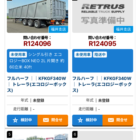
福井支店
福井支店
問い合わせ番号：
問い合わせ番号：
R124096
R124095
シングル引き エコ
未使用車
未使用車
陸送中
ロジーBOX NEO 2L 片開き 約
60立米 40ft
フルハーフ ｜｜KFKGF340W
フルハーフ ｜｜KFKGF340W
｜ トレーラ(エコロジーボック
｜ トレーラ(エコロジーボック
ス)
ス)
年式
年式
未登録
未登録
走行距離
走行距離
-
-
検討中
問合せ
検討中
問合せ
5
6