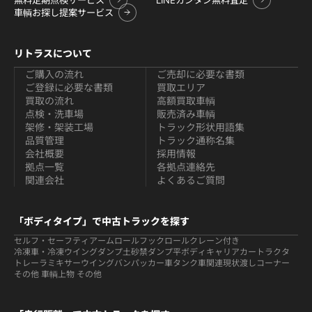
車輌お探し提案サービス
リトラスについて
ご購入の流れ
ご売却に必要な書類
ご登録に必要な書類
買取エリア
買取の流れ
高額買取車輌
点検・洗車場
販売済み車輌
架修・架装工場
トラック形状用語集
品質管理
トラック通称名集
会社概要
採用情報
拠点一覧
各拠点連絡先
関連会社
よくあるご質問
「ボディタイプ」で中古トラックを探す
セルフ・セーフティ
アームロールフックロール
クレーン付き
冷凍車・冷凍ウイング
ダンプ
土砂禁ダンプ
平ボディ
キャリアカー
トラクタ
トレーラ
ミキサー
ウイング
バン
パッカー車
タンク車関連
現状渡しコーナー
その他 車輌
上物 その他