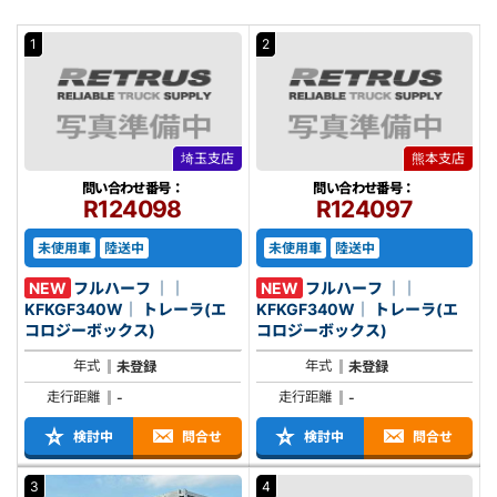
1
2
埼玉支店
熊本支店
問い合わせ番号：
問い合わせ番号：
R124098
R124097
未使用車
陸送中
未使用車
陸送中
NEW
フルハーフ ｜｜
NEW
フルハーフ ｜｜
KFKGF340W｜ トレーラ(エ
KFKGF340W｜ トレーラ(エ
コロジーボックス)
コロジーボックス)
年式
年式
未登録
未登録
走行距離
走行距離
-
-
検討中
問合せ
検討中
問合せ
3
4