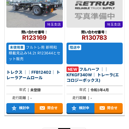
埼玉支店
埼玉支店
問い合わせ番号：
問い合わせ番号：
R123169
R130783
フルトレ用 新明和
未使用車
陸送中
積載見込み14.2t R123644とセ
ット販売
NEW
フルハーフ ｜｜
トレクス ｜｜FFB12402｜ ト
KFKGF340W｜ トレーラ(エ
レーラアームロール
コロジーボックス)
年式
年式
未登録
令和3年4月
走行距離
走行距離
-
-
検討中
問合せ
検討中
問合せ