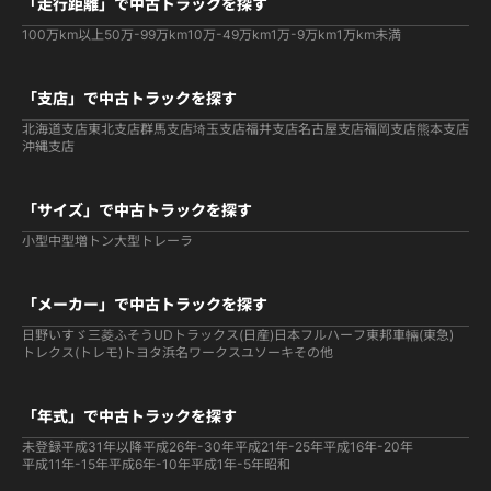
「走行距離」で中古トラックを探す
100万km以上
50万-99万km
10万-49万km
1万-9万km
1万km未満
「支店」で中古トラックを探す
北海道支店
東北支店
群馬支店
埼玉支店
福井支店
名古屋支店
福岡支店
熊本支店
沖縄支店
「サイズ」で中古トラックを探す
小型
中型
増トン
大型
トレーラ
「メーカー」で中古トラックを探す
日野
いすゞ
三菱ふそう
UDトラックス(日産)
日本フルハーフ
東邦車輛(東急)
トレクス(トレモ)
トヨタ
浜名ワークス
ユソーキ
その他
「年式」で中古トラックを探す
未登録
平成31年以降
平成26年-30年
平成21年-25年
平成16年-20年
平成11年-15年
平成6年-10年
平成1年-5年
昭和