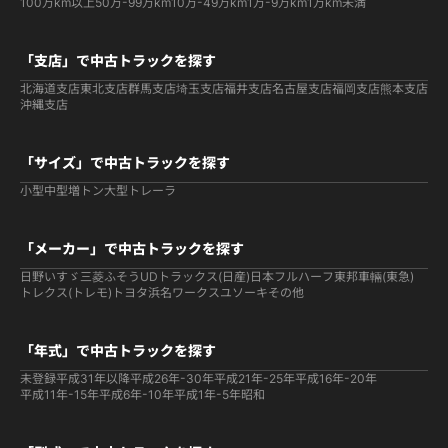
100万km以上
50万-99万km
10万-49万km
1万-9万km
1万km未満
「支店」で中古トラックを探す
北海道支店
東北支店
群馬支店
埼玉支店
福井支店
名古屋支店
福岡支店
熊本支店
沖縄支店
「サイズ」で中古トラックを探す
小型
中型
増トン
大型
トレーラ
「メーカー」で中古トラックを探す
日野
いすゞ
三菱ふそう
UDトラックス(日産)
日本フルハーフ
東邦車輛(東急)
トレクス(トレモ)
トヨタ
浜名ワークス
ユソーキ
その他
「年式」で中古トラックを探す
未登録
平成31年以降
平成26年-30年
平成21年-25年
平成16年-20年
平成11年-15年
平成6年-10年
平成1年-5年
昭和