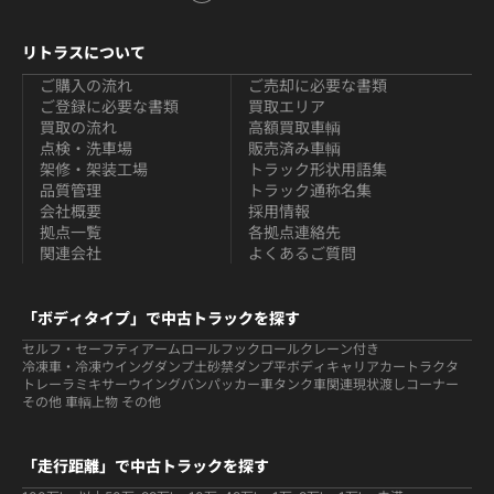
リトラスについて
ご購入の流れ
ご売却に必要な書類
ご登録に必要な書類
買取エリア
買取の流れ
高額買取車輌
点検・洗車場
販売済み車輌
架修・架装工場
トラック形状用語集
品質管理
トラック通称名集
会社概要
採用情報
拠点一覧
各拠点連絡先
関連会社
よくあるご質問
「ボディタイプ」で中古トラックを探す
セルフ・セーフティ
アームロールフックロール
クレーン付き
冷凍車・冷凍ウイング
ダンプ
土砂禁ダンプ
平ボディ
キャリアカー
トラクタ
トレーラ
ミキサー
ウイング
バン
パッカー車
タンク車関連
現状渡しコーナー
その他 車輌
上物 その他
「走行距離」で中古トラックを探す