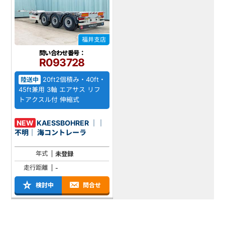
福井支店
問い合わせ番号：
R093728
20ft2個積み・40ft・
陸送中
45ft兼用 3軸 エアサス リフ
トアクスル付 伸縮式
NEW
KAESSBOHRER ｜｜
不明｜ 海コントレーラ
年式
未登録
走行距離
-
検討中
問合せ