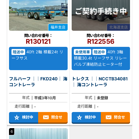
ご契約
手続き中
福井支店
北海道支店
問い合わせ番号：
問い合わせ番号：
R130121
R122556
40ft 2軸 積載24t リ
40ft 3軸
陸送中
未使用車
陸送中
ーフサス
積載30.4t リーフサス リレー
バルブ凍結防止ヒーター付
フルハーフ ｜｜FKD240｜ 海
トレクス ｜｜NCCTB34081
コントレーラ
｜ 海コントレーラ
年式
年式
平成3年10月
未登録
走行距離
走行距離
-
-
検討中
問合せ
検討中
問合せ
6