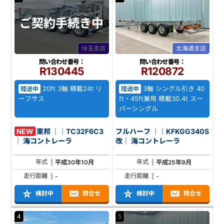
ご契約
手続き中
埼玉支店
北海道支店
問い合わせ番号：
問い合わせ番号：
R130445
R120872
20ft 3軸 積載24t リ
3軸 シングル引き 40
陸送中
陸送中
ーフサス
ft・45ft兼用 積載30.4t スー
パーシングル
NEW
東邦 ｜｜TC32F6C3
フルハーフ ｜｜KFKGG340S
｜ 海コントレーラ
改｜ 海コントレーラ
年式
年式
平成30年10月
平成25年9月
走行距離
走行距離
-
-
検討中
問合せ
検討中
問合せ
4
5