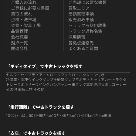
ご購入の流れ
ご売却に必要な書類
ご登録に必要な書類
買取エリア
買取の流れ
高額買取車輌
点検・洗車場
販売済み車輌
架修・架装工場
トラック形状用語集
品質管理
トラック通称名集
会社概要
採用情報
拠点一覧
各拠点連絡先
関連会社
よくあるご質問
「ボディタイプ」で中古トラックを探す
セルフ・セーフティ
アームロールフックロール
クレーン付き
冷凍車・冷凍ウイング
ダンプ
土砂禁ダンプ
平ボディ
キャリアカー
トラクタ
トレーラ
ミキサー
ウイング
バン
パッカー車
タンク車関連
現状渡しコーナー
その他 車輌
上物 その他
「走行距離」で中古トラックを探す
100万km以上
50万-99万km
10万-49万km
1万-9万km
1万km未満
「支店」で中古トラックを探す