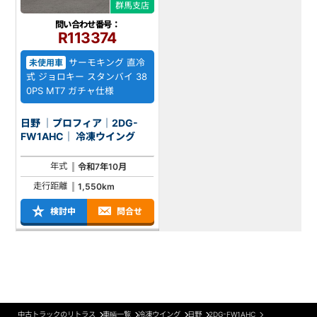
群馬支店
問い合わせ番号：
R113374
サーモキング 直冷
未使用車
式 ジョロキー スタンバイ 38
0PS MT7 ガチャ仕様
日野 ｜プロフィア｜2DG-
FW1AHC｜ 冷凍ウイング
年式
令和7年10月
走行距離
1,550km
検討中
問合せ
中古トラックのリトラス
車輌一覧
冷凍ウイング
日野
2DG-FW1AHC