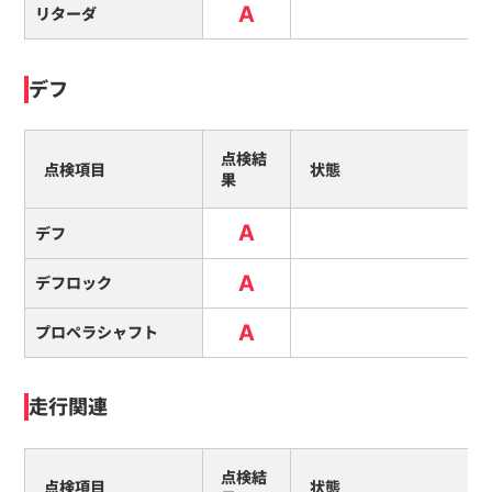
A
リターダ
デフ
点検結
点検項目
状態
果
A
デフ
A
デフロック
A
プロペラシャフト
走行関連
点検結
点検項目
状態