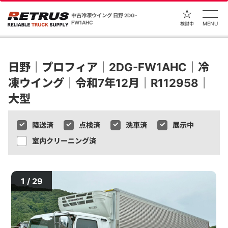
中古冷凍ウイング 日野 2DG-
FW1AHC
MENU
検討中
日野｜プロフィア｜2DG-FW1AHC｜冷
凍ウイング｜令和7年12月｜R112958｜
大型
陸送済
点検済
洗車済
展示中
室内クリーニング済
1 / 29