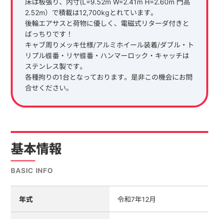
床は板張り、内寸(L=9.52m W=2.41m H=2.60m 門高
2.52m）で積載は12,700kgとれています。
後輪エアサスと荷物に優しく、電磁式リターダ付きと
ばっちりです！
キャブ周りメッキ仕様/アルミホイール装着/ダブル・ト
リプル蝶番・リヤ蝶番・ハンマーロック・キャッチは
ステンレス製です。
各種拘りの1台となっております。是非この機会にお問
合せください。
基本情報
BASIC INFO
年式
令和7年12月