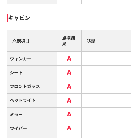
キャビン
点検結
点検項目
状態
果
A
ウィンカー
A
シート
A
フロントガラス
A
ヘッドライト
A
ミラー
A
ワイパー