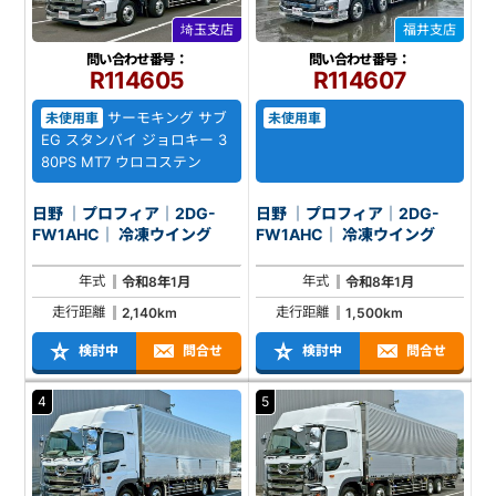
埼玉支店
福井支店
問い合わせ番号：
問い合わせ番号：
R114605
R114607
サーモキング サブ
未使用車
未使用車
EG スタンバイ ジョロキー 3
80PS MT7 ウロコステン
日野 ｜プロフィア｜2DG-
日野 ｜プロフィア｜2DG-
FW1AHC｜ 冷凍ウイング
FW1AHC｜ 冷凍ウイング
年式
年式
令和8年1月
令和8年1月
走行距離
走行距離
2,140km
1,500km
検討中
問合せ
検討中
問合せ
4
5