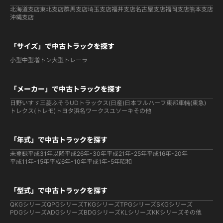
北海道支店
東北支店
群馬支店
埼玉支店
福井支店
名古屋支店
福岡支店
熊本支店
沖縄支店
「サイズ」で中古トラックを探す
小型
中型
増トン
大型
トレーラ
「メーカー」で中古トラックを探す
日野
いすゞ
三菱ふそう
UDトラックス(日産)
日本フルハーフ
東邦車輛(東急)
トレクス(トレモ)
トヨタ
浜名ワークス
ユソーキ
その他
「年式」で中古トラックを探す
未登録
平成31年以降
平成26年-30年
平成21年-25年
平成16年-20年
平成11年-15年
平成6年-10年
平成1年-5年
昭和
「型式」で中古トラックを探す
QKGシリーズ
QPGシリーズ
TKGシリーズ
TPGシリーズ
SKGシリーズ
PDGシリーズ
ADGシリーズ
BDGシリーズ
KLシリーズ
KKシリーズ
その他