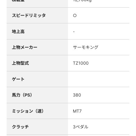
スピードリミッタ
○
地上高
-
上物メーカー
サーモキング
上物型式
TZ1000
ゲート
馬力（PS）
380
ミッション（速）
MT7
クラッチ
3ペダル