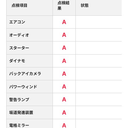
点検結
点検項目
状態
果
A
エアコン
A
オーディオ
A
スターター
A
ダイナモ
A
バックアイカメラ
A
パワーウィンド
A
警告ランプ
A
坂道発進装置
A
電格ミラー