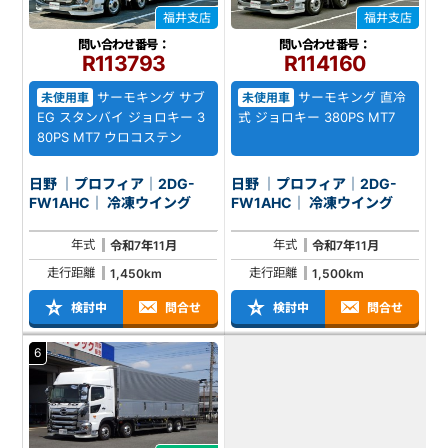
福井支店
福井支店
問い合わせ番号：
問い合わせ番号：
R113793
R114160
サーモキング サブ
サーモキング 直冷
未使用車
未使用車
EG スタンバイ ジョロキー 3
式 ジョロキー 380PS MT7
80PS MT7 ウロコステン
日野 ｜プロフィア｜2DG-
日野 ｜プロフィア｜2DG-
FW1AHC｜ 冷凍ウイング
FW1AHC｜ 冷凍ウイング
年式
年式
令和7年11月
令和7年11月
走行距離
走行距離
1,450km
1,500km
検討中
問合せ
検討中
問合せ
6