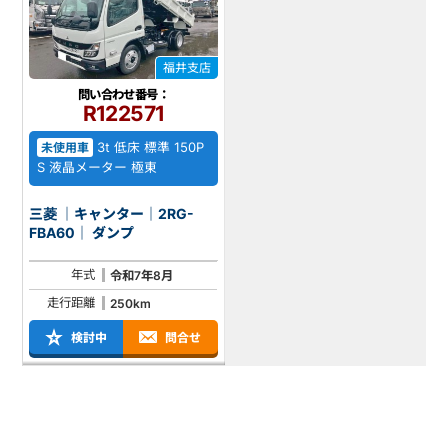
福井支店
問い合わせ番号：
R122571
3t 低床 標準 150P
未使用車
S 液晶メーター 極東
三菱 ｜キャンター｜2RG-
FBA60｜ ダンプ
年式
令和7年8月
走行距離
250km
検討中
問合せ