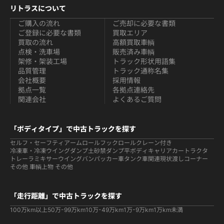
リトラスについて
ご購入の流れ
ご売却に必要な書類
ご登録に必要な書類
買取エリア
買取の流れ
高額買取車輌
点検・洗車場
販売済み車輌
架修・架装工場
トラック形状用語集
品質管理
トラック通称名集
会社概要
採用情報
拠点一覧
各拠点連絡先
関連会社
よくあるご質問
「ボディタイプ」で中古トラックを探す
セルフ・セーフティ
アームロールフックロール
クレーン付き
冷凍車・冷凍ウイング
ダンプ
土砂禁ダンプ
平ボディ
キャリアカー
トラクタ
トレーラ
ミキサー
ウイング
バン
パッカー車
タンク車関連
現状渡しコーナー
その他 車輌
上物 その他
「走行距離」で中古トラックを探す
100万km以上
50万-99万km
10万-49万km
1万-9万km
1万km未満