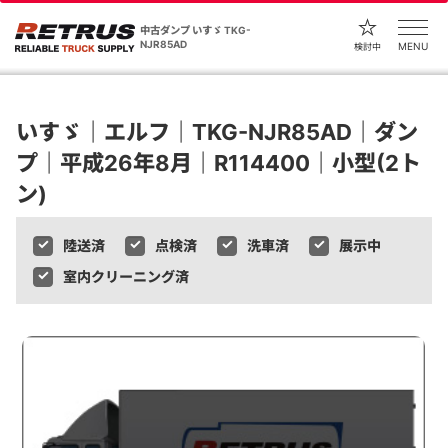
中古ダンプ いすゞ TKG-
NJR85AD
MENU
検討中
いすゞ｜エルフ｜TKG-NJR85AD｜ダン
プ｜平成26年8月｜R114400｜小型(2ト
ン)
陸送済
点検済
洗車済
展示中
室内クリーニング済