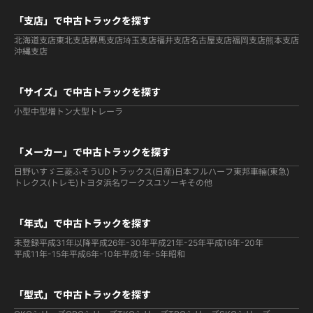
「支店」で中古トラックを探す
北海道支店
東北支店
群馬支店
埼玉支店
福井支店
名古屋支店
福岡支店
熊本支店
沖縄支店
「サイズ」で中古トラックを探す
小型
中型
増トン
大型
トレーラ
「メーカー」で中古トラックを探す
日野
いすゞ
三菱ふそう
UDトラックス(日産)
日本フルハーフ
東邦車輛(東急)
トレクス(トレモ)
トヨタ
浜名ワークス
ユソーキ
その他
「年式」で中古トラックを探す
未登録
平成31年以降
平成26年-30年
平成21年-25年
平成16年-20年
平成11年-15年
平成6年-10年
平成1年-5年
昭和
「型式」で中古トラックを探す