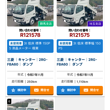
群馬支店
埼玉支店
問い合わせ番号：
問い合わせ番号：
R121578
R121575
3t 低床 標準 150P
3t 低床 標準幅 150
未使用車
未使用車
S 液晶メーター 極東
PS
三菱 ｜キャンター｜2RG-
三菱 ｜キャンター｜2RG-
FBA60｜ ダンプ
FBA60｜ ダンプ
年式
年式
令和7年11月
令和7年11月
走行距離
走行距離
250km
1,110km
検討中
問合せ
検討中
問合せ
6