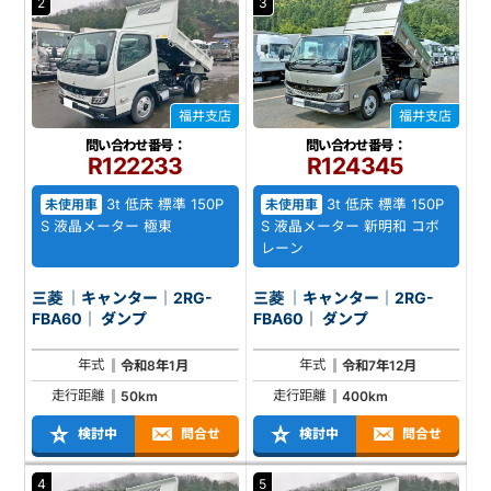
2
3
福井支店
福井支店
問い合わせ番号：
問い合わせ番号：
R122233
R124345
3t 低床 標準 150P
3t 低床 標準 150P
未使用車
未使用車
S 液晶メーター 極東
S 液晶メーター 新明和 コボ
レーン
三菱 ｜キャンター｜2RG-
三菱 ｜キャンター｜2RG-
FBA60｜ ダンプ
FBA60｜ ダンプ
年式
年式
令和8年1月
令和7年12月
走行距離
走行距離
50km
400km
検討中
問合せ
検討中
問合せ
4
5