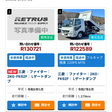
2
3
群馬支店
東北支店
問い合わせ番号：
問い合わせ番号：
R130721
R122589
フルキャブ
未使用車
陸送中
未使用車
陸送中
極東 220PS MT6
NEW
三菱 ｜ファイター｜
三菱 ｜ファイター｜2KG-
2KG-FK62F｜ Lゲートダン
FK62F｜ Lゲートダンプ
プ
年式
年式
令和8年5月
令和7年8月
走行距離
走行距離
-
1,379km
検討中
問合せ
検討中
問合せ