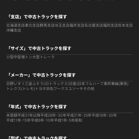
「支店」で中古トラックを探す
北海道支店
東北支店
群馬支店
埼玉支店
福井支店
名古屋支店
福岡支店
熊本支店
沖縄支店
「サイズ」で中古トラックを探す
小型
中型
増トン
大型
トレーラ
「メーカー」で中古トラックを探す
日野
いすゞ
三菱ふそう
UDトラックス(日産)
日本フルハーフ
東邦車輛(東急)
トレクス(トレモ)
トヨタ
浜名ワークス
ユソーキ
その他
「年式」で中古トラックを探す
未登録
平成31年以降
平成26年-30年
平成21年-25年
平成16年-20年
平成11年-15年
平成6年-10年
平成1年-5年
昭和
「型式」で中古トラックを探す