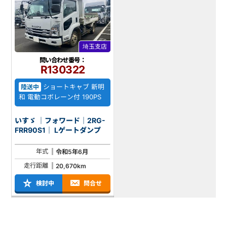
埼玉支店
問い合わせ番号：
R130322
ショートキャブ 新明
陸送中
和 電動コボレーン付 190PS
いすゞ ｜フォワード｜2RG-
FRR90S1｜ Lゲートダンプ
年式
令和5年6月
走行距離
20,670km
検討中
問合せ