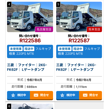
4
5
名古屋支店
熊本支店
問い合わせ番号：
問い合わせ番号：
R122586
R122587
フルキャブ
フルキャブ
未使用車
陸送中
未使用車
陸送中
極東 220PS MT6
極東 220PS MT6
三菱 ｜ファイター｜2KG-
三菱 ｜ファイター｜2KG-
FK62F｜ Lゲートダンプ
FK62F｜ Lゲートダンプ
年式
年式
令和7年8月
令和7年8月
走行距離
走行距離
686km
1,111km
検討中
問合せ
検討中
問合せ
6