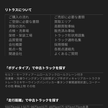
リトラスについて
ご購入の流れ
ご売却に必要な書類
ご登録に必要な書類
買取エリア
買取の流れ
高額買取車輌
点検・洗車場
販売済み車輌
架修・架装工場
トラック形状用語集
品質管理
トラック通称名集
会社概要
採用情報
拠点一覧
各拠点連絡先
関連会社
よくあるご質問
「ボディタイプ」で中古トラックを探す
セルフ・セーフティ
アームロールフックロール
クレーン付き
冷凍車・冷凍ウイング
ダンプ
土砂禁ダンプ
平ボディ
キャリアカー
トラクタ
トレーラ
ミキサー
ウイング
バン
パッカー車
タンク車関連
現状渡しコーナー
その他 車輌
上物 その他
「走行距離」で中古トラックを探す
100万km以上
50万-99万km
10万-49万km
1万-9万km
1万km未満