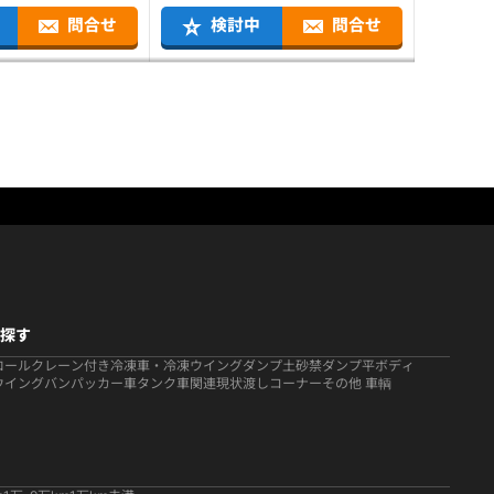
問合せ
検討中
問合せ
探す
ロール
クレーン付き
冷凍車・冷凍ウイング
ダンプ
土砂禁ダンプ
平ボディ
ウイング
バン
パッカー車
タンク車関連
現状渡しコーナー
その他 車輌