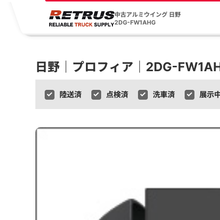
中古アルミウイング 日野
2DG-FW1AHG
日野｜プロフィア｜2DG-FW1A
陸送済
点検済
洗車済
展示