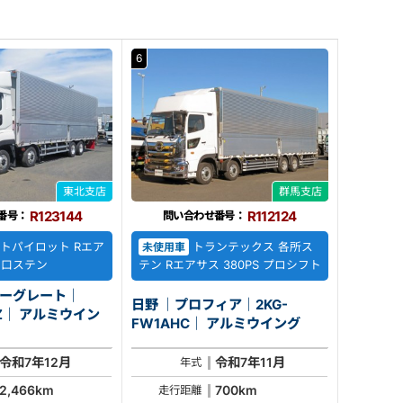
6
東北支店
群馬支店
R123144
R112124
番号：
問い合わせ番号：
トパイロット Rエア
トランテックス 各所ス
未使用車
 門口ステン
テン Rエアサス 380PS プロシフト
パーグレート｜
日野 ｜プロフィア｜2KG-
ミウイン
FW1AHC｜ アルミウイング
令和7年12月
令和7年11月
年式
2,466km
700km
走行距離