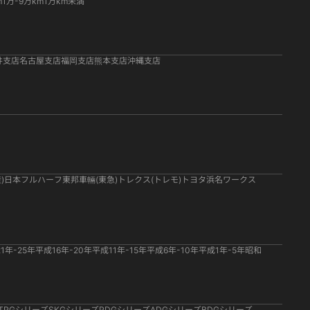
m
1万-9万km
1万km未満
井支店
名古屋支店
福岡支店
熊本支店
沖縄支店
)
日本フルハーフ
東邦車輛(東急)
トレクス(トレモ)
トヨタ
浜名ワークス
1年-25年
平成16年-20年
平成11年-15年
平成6年-10年
平成1年-5年
昭和
TPGシリーズ
SKGシリーズ
PDGシリーズ
ADGシリーズ
BDGシリーズ