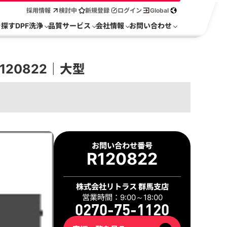
採用情報
検討中
新規登録
ログイン
Global
を探す
DPF洗浄
品質サービス
会社情報
お問い合わせ
20822｜大型
お問い合わせ番号
R120822
株式会社リトラス 群馬支店
営業時間：9:00～18:00
0270-75-1120