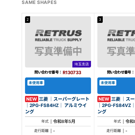
SAME SHAPES
2
3
埼玉支店
R130733
問い合わせ番号：
問い合わせ番号：
未使用車
未使用車
NEW
三菱 ｜スーパーグレート
NEW
三菱 ｜ス
｜2PG-FS84HZ｜ アルミウイ
｜2PG-FS84VZ｜ アルミウ
ング
ング
令和8年5月
令和
年式
年式
-
-
走行距離
走行距離