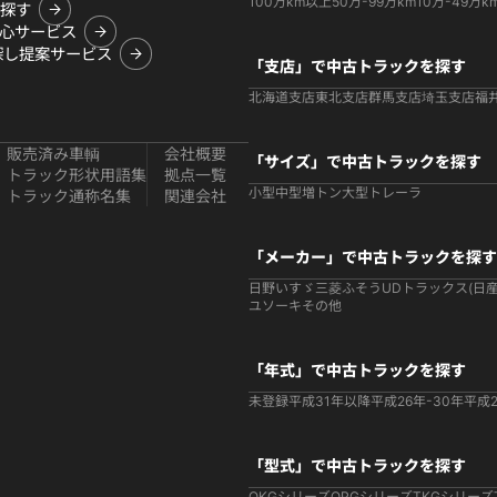
100万km以上
50万-99万km
10万-49万k
探す
心サービス
探し提案サービス
「支店」で中古トラックを探す
北海道支店
東北支店
群馬支店
埼玉支店
福
販売済み車輌
会社概要
「サイズ」で中古トラックを探す
トラック形状用語集
拠点一覧
小型
中型
増トン
大型
トレーラ
トラック通称名集
関連会社
「メーカー」で中古トラックを探す
日野
いすゞ
三菱ふそう
UDトラックス(日産
ユソーキ
その他
「年式」で中古トラックを探す
未登録
平成31年以降
平成26年-30年
平成2
「型式」で中古トラックを探す
QKGシリーズ
QPGシリーズ
TKGシリーズ