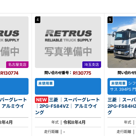
4
5
名古屋支店
埼玉支店
R130774
R130775
問い合わせ番号：
問い合わせ
シフ
未使用車
未使用車
サス 394PS
ーパーグレート
NEW
三菱 ｜スーパーグレート
三菱 ｜スー
イ
｜2PG-FS84VZ｜ アルミウイ
2PG-FS84HZ｜ アル
ング
グ
8年4月
令和8年4月
年式
年式
-
走行距離
走行距離