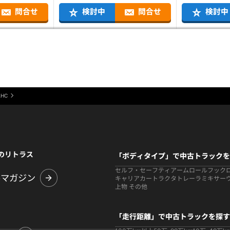
問合せ
検討中
問合せ
検討中
AHC
のリトラス
「ボディタイプ」で中古トラックを
セルフ・セーフティ
アームロールフック
ルマガジン
キャリアカー
トラクタ
トレーラ
ミキサー
上物 その他
「走行距離」で中古トラックを探す