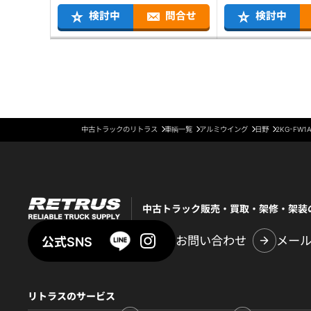
検討中
問合せ
検討中
中古トラックのリトラス
車輌一覧
アルミウイング
日野
2KG-FW1
中古トラック販売・買取・架修・架装
お問い合わせ
メー
公式SNS
リトラスのサービス