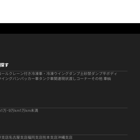
探す
ロール
クレーン付き
冷凍車・冷凍ウイング
ダンプ
土砂禁ダンプ
平ボディ
ウイング
バン
パッカー車
タンク車関連
現状渡しコーナー
その他 車輌
m
1万-9万km
1万km未満
井支店
名古屋支店
福岡支店
熊本支店
沖縄支店