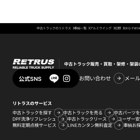
中古トラックのリトラス
車輌一覧
アルミウイング
日野
2KG-FW1
中古トラック販売・買取・架修・架装
お問い合わせ
メー
公式SNS
リトラスのサービス
中古トラックを探す
中古トラックを売る
中古パーツを
DPF洗浄リフレッシュ
中古トラックリース
ユーザー安
無料定期点検サービス
LINEカンタン無料査定
車輌お