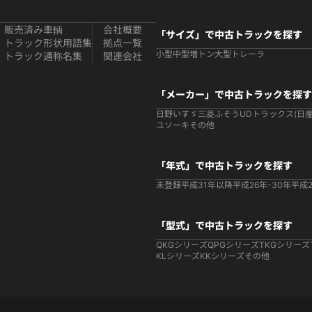
販売済み車輌
会社概要
「サイズ」で中古トラックを探す
トラック形状用語集
拠点一覧
小型
中型
増トン
大型
トレーラ
トラック通称名集
関連会社
「メーカー」で中古トラックを探す
日野
いすゞ
三菱ふそう
UDトラックス(日産
ユソーキ
その他
「年式」で中古トラックを探す
未登録
平成31年以降
平成26年-30年
平成2
「型式」で中古トラックを探す
QKGシリーズ
QPGシリーズ
TKGシリーズ
KLシリーズ
KKシリーズ
その他