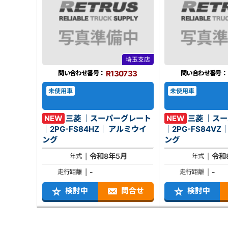
埼玉支店
R130733
問い合わせ番号：
問い合わせ番号：
未使用車
未使用車
NEW
三菱 ｜スーパーグレート
NEW
三菱 ｜ス
｜2PG-FS84HZ｜ アルミウイ
｜2PG-FS84VZ｜ アルミウ
ング
ング
令和8年5月
令和
年式
年式
-
-
走行距離
走行距離
検討中
問合せ
検討中