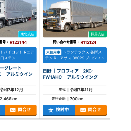
東北支店
群馬支店
R123144
R112124
番号：
問い合わせ番号：
トパイロット Rエア
トランテックス 各所ス
未使用車
 門口ステン
テン Rエアサス 380PS プロシフト
パーグレート｜
日野 ｜プロフィア｜2KG-
ミウイン
FW1AHC｜ アルミウイング
令和7年12月
令和7年11月
年式
2,466km
700km
走行距離
問合せ
検討中
問合せ