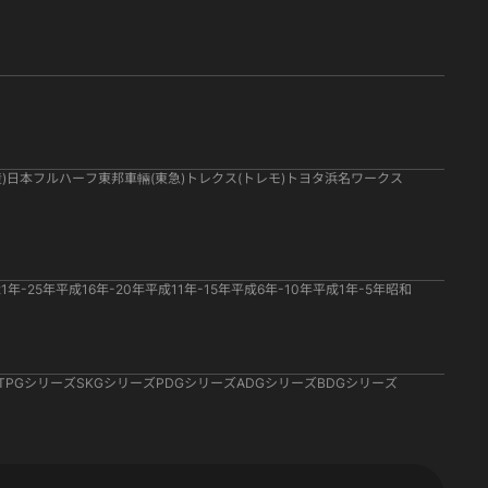
)
日本フルハーフ
東邦車輛(東急)
トレクス(トレモ)
トヨタ
浜名ワークス
1年-25年
平成16年-20年
平成11年-15年
平成6年-10年
平成1年-5年
昭和
TPGシリーズ
SKGシリーズ
PDGシリーズ
ADGシリーズ
BDGシリーズ