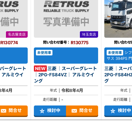
名古屋支店
埼玉支店
R130774
R130775
問い合わせ番号：
問い合わせ
シフ
未使用車
未使用車
サス 394PS
ーパーグレート
NEW
三菱 ｜スーパーグレート
三菱 ｜スー
イ
｜2PG-FS84VZ｜ アルミウイ
2PG-FS84HZ｜ アル
ング
グ
8年4月
令和8年4月
年式
年式
-
走行距離
走行距離
問合せ
検討中
問合せ
検討中