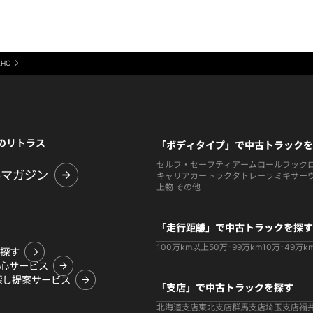
AHC
のリトラス
「ボディタイプ」で中古トラックを
セルフ・セーフティ
アームロールフック
ルマガジン
キャリアカー
トラクタ
トレーラ
ミキサー
上物 その他
「走行距離」で中古トラックを探す
100万km以上
50万-99万km
10万-49万k
探す
心サービス
探し提案サービス
「支店」で中古トラックを探す
北海道支店
東北支店
群馬支店
埼玉支店
福