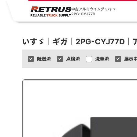
中古アルミウイング いすゞ
2PG-CYJ77D
いすゞ｜ギガ｜2PG-CYJ77D
陸送済
点検済
洗車済
展示