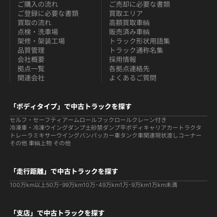
ご購入の流れ
ご売却に必要な書類
ご登録に必要な書類
買取エリア
買取の流れ
高額買取車輌
点検・洗車場
販売済み車輌
架修・架装工場
トラック形状用語集
品質管理
トラック通称名集
会社概要
採用情報
拠点一覧
各拠点連絡先
関連会社
よくあるご質問
「ボディタイプ」で中古トラックを探す
セルフ・セーフティ
アームロールフックロール
クレーン付き
冷凍車・冷凍ウイング
ダンプ
土砂禁ダンプ
平ボディ
キャリアカー
トラクタ
トレーラ
ミキサー
ウイング
バン
パッカー車
タンク車関連
現状渡しコーナー
その他 車輌
上物 その他
「走行距離」で中古トラックを探す
100万km以上
50万-99万km
10万-49万km
1万-9万km
1万km未満
「支店」で中古トラックを探す