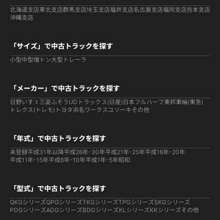
北海道支店
東北支店
群馬支店
埼玉支店
福井支店
名古屋支店
福岡支店
熊本支店
沖縄支店
「サイズ」で中古トラックを探す
小型
中型
増トン
大型
トレーラ
「メーカー」で中古トラックを探す
日野
いすゞ
三菱ふそう
UDトラックス(日産)
日本フルハーフ
東邦車輛(東急)
トレクス(トレモ)
トヨタ
浜名ワークス
ユソーキ
その他
「年式」で中古トラックを探す
未登録
平成31年以降
平成26年-30年
平成21年-25年
平成16年-20年
平成11年-15年
平成6年-10年
平成1年-5年
昭和
「型式」で中古トラックを探す
QKGシリーズ
QPGシリーズ
TKGシリーズ
TPGシリーズ
SKGシリーズ
PDGシリーズ
ADGシリーズ
BDGシリーズ
KLシリーズ
KKシリーズ
その他