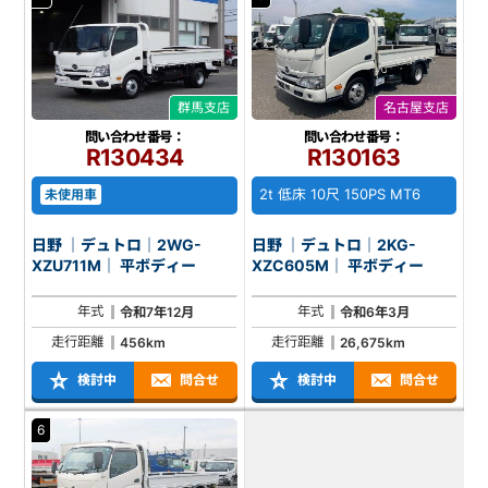
群馬支店
名古屋支店
問い合わせ番号：
問い合わせ番号：
R130434
R130163
2t 低床 10尺 150PS MT6
未使用車
日野 ｜デュトロ｜2WG-
日野 ｜デュトロ｜2KG-
XZU711M｜ 平ボディー
XZC605M｜ 平ボディー
年式
年式
令和7年12月
令和6年3月
走行距離
走行距離
456km
26,675km
検討中
問合せ
検討中
問合せ
6