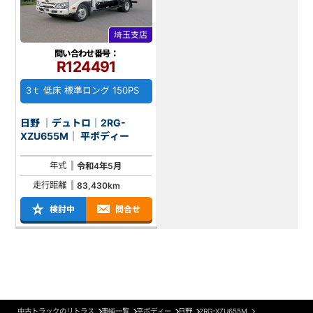
埼玉支店
問い合わせ番号：
R124491
3ｔ 低床 標準ロング 150PS
日野 ｜デュトロ｜2RG-
XZU655M｜ 平ボディー
年式
令和4年5月
走行距離
83,430km
検討中
問合せ
中古トラックのリトラス
車輌一覧
平ボディー
日野
2RG-XZU655M