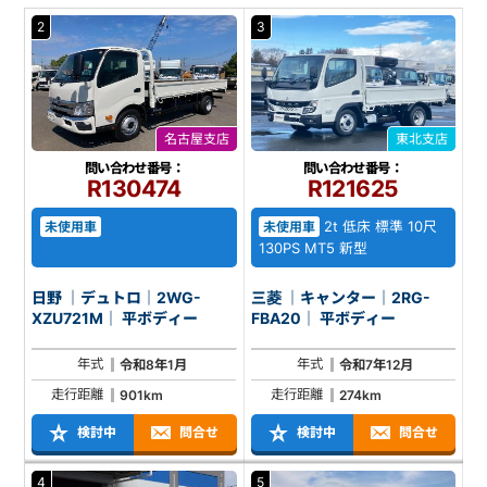
2
3
名古屋支店
東北支店
問い合わせ番号：
問い合わせ番号：
R130474
R121625
2t 低床 標準 10尺
未使用車
未使用車
130PS MT5 新型
日野 ｜デュトロ｜2WG-
三菱 ｜キャンター｜2RG-
XZU721M｜ 平ボディー
FBA20｜ 平ボディー
年式
年式
令和8年1月
令和7年12月
走行距離
走行距離
901km
274km
検討中
問合せ
検討中
問合せ
4
5