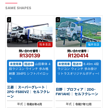
SAME SHAPES
2
3
熊本支店
福井支店
問い合わせ番号：
問い合わせ番号：
R130139
R120414
山田車体 4
8.49m 4段
未使用車
陸送中
未使用車
陸送中
段ラジコン ウインチ 歩み格
ラジコン ウィンチ 歩み掛け
納庫 394PS シフトパイロッ
リトラスオリジナルボディー!
ト
三菱 ｜スーパーグレート｜
日野 ｜プロフィア｜2DG-
2PG-FS80VZ｜ セルフクレ
FW1AHC｜ セルフクレーン
ーン
年式
年式
令和8年4月
令和7年12月