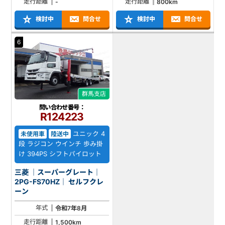
走行距離
走行距離
-
800km
検討中
問合せ
検討中
問合せ
6
群馬支店
問い合わせ番号：
R124223
ユニック 4
未使用車
陸送中
段 ラジコン ウインチ 歩み掛
け 394PS シフトパイロット
三菱 ｜スーパーグレート｜
2PG-FS70HZ｜ セルフクレ
ーン
年式
令和7年8月
走行距離
1,500km