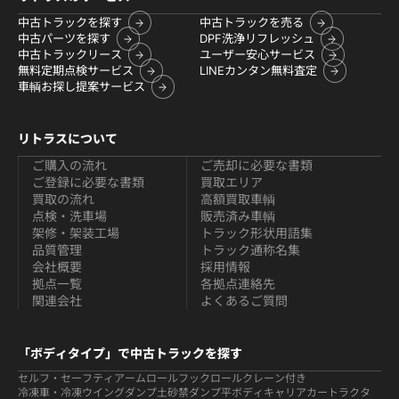
中古トラックを探す
中古トラックを売る
中古パーツを探す
DPF洗浄リフレッシュ
中古トラックリース
ユーザー安心サービス
無料定期点検サービス
LINEカンタン無料査定
車輌お探し提案サービス
リトラスについて
ご購入の流れ
ご売却に必要な書類
ご登録に必要な書類
買取エリア
買取の流れ
高額買取車輌
点検・洗車場
販売済み車輌
架修・架装工場
トラック形状用語集
品質管理
トラック通称名集
会社概要
採用情報
拠点一覧
各拠点連絡先
関連会社
よくあるご質問
「ボディタイプ」で中古トラックを探す
セルフ・セーフティ
アームロールフックロール
クレーン付き
冷凍車・冷凍ウイング
ダンプ
土砂禁ダンプ
平ボディ
キャリアカー
トラクタ