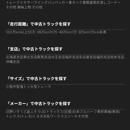
トレーラ
ミキサー
ウイング
バン
パッカー車
タンク車関連
現状渡しコーナー
その他 車輌
上物 その他
「走行距離」で中古トラックを探す
100万km以上
50万-99万km
10万-49万km
1万-9万km
1万km未満
「支店」で中古トラックを探す
北海道支店
東北支店
群馬支店
埼玉支店
福井支店
名古屋支店
福岡支店
熊本支店
沖縄支店
「サイズ」で中古トラックを探す
小型
中型
増トン
大型
トレーラ
「メーカー」で中古トラックを探す
日野
いすゞ
三菱ふそう
UDトラックス(日産)
日本フルハーフ
東邦車輛(東急)
トレクス(トレモ)
トヨタ
浜名ワークス
ユソーキ
その他