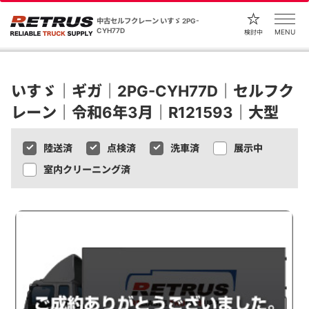
中古セルフクレーン いすゞ 2PG-
CYH77D
MENU
検討中
いすゞ｜ギガ｜2PG-CYH77D｜セルフク
レーン｜令和6年3月｜R121593｜大型
陸送済
点検済
洗車済
展示中
室内クリーニング済