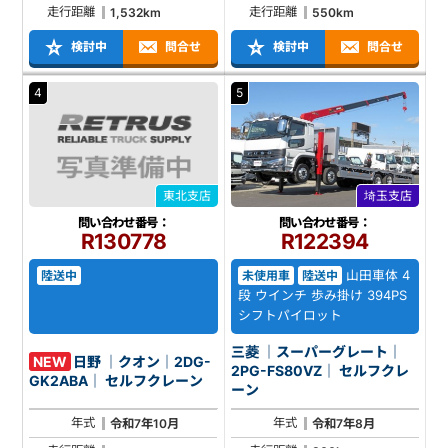
走行距離
走行距離
1,532km
550km
検討中
問合せ
検討中
問合せ
4
5
東北支店
埼玉支店
問い合わせ番号：
問い合わせ番号：
R130778
R122394
山田車体 4
陸送中
未使用車
陸送中
段 ウインチ 歩み掛け 394PS
シフトパイロット
三菱 ｜スーパーグレート｜
NEW
日野 ｜クオン｜2DG-
2PG-FS80VZ｜ セルフクレ
GK2ABA｜ セルフクレーン
ーン
年式
年式
令和7年10月
令和7年8月