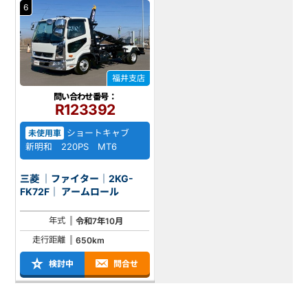
6
福井支店
問い合わせ番号：
R123392
ショートキャブ
未使用車
新明和 220PS MT6
三菱 ｜ファイター｜2KG-
FK72F｜ アームロール
年式
令和7年10月
走行距離
650km
検討中
問合せ