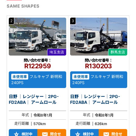
SAME SHAPES
2
3
埼玉支店
群馬支店
問い合わせ番号：
問い合わせ番号：
R122959
R130203
フルキャブ 新明和
フルキャブ 新明和
未使用車
未使用車
240PS
240PS
日野 ｜レンジャー｜2PG-
日野 ｜レンジャー｜2PG-
FD2ABA｜ アームロール
FD2ABA｜ アームロール
年式
年式
令和8年1月
令和8年1月
走行距離
走行距離
570km
626km
検討中
問合せ
検討中
問合せ