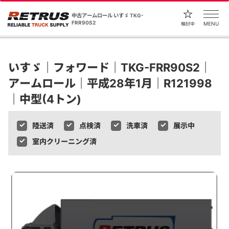
中古アームロール いすゞ TKG-
FRR90S2
MENU
検討中
いすゞ｜フォワード｜TKG-FRR90S2｜
アームロール｜平成28年1月｜R121998
｜中型(4トン)
陸送済
点検済
洗車済
展示中
室内クリーニング済