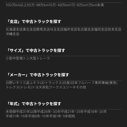
100万km以上
50万-99万km
10万-49万km
1万-9万km
1万km未満
「支店」で中古トラックを探す
北海道支店
東北支店
群馬支店
埼玉支店
福井支店
名古屋支店
福岡支店
熊本支店
沖縄支店
「サイズ」で中古トラックを探す
小型
中型
増トン
大型
トレーラ
「メーカー」で中古トラックを探す
日野
いすゞ
三菱ふそう
UDトラックス(日産)
日本フルハーフ
東邦車輛(東急)
トレクス(トレモ)
トヨタ
浜名ワークス
ユソーキ
その他
「年式」で中古トラックを探す
未登録
平成31年以降
平成26年-30年
平成21年-25年
平成16年-20年
平成11年-15年
平成6年-10年
平成1年-5年
昭和