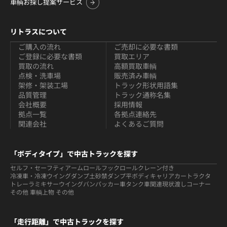
車輌お探し提案サービス
リトラスについて
ご購入の流れ
ご売却に必要な書類
ご登録に必要な書類
買取エリア
買取の流れ
高額買取車輌
点検・洗車場
販売済み車輌
架修・架装工場
トラック形状用語集
品質管理
トラック通称名集
会社概要
採用情報
拠点一覧
各拠点連絡先
関連会社
よくあるご質問
「ボディタイプ」で中古トラックを探す
セルフ・セーフティ
アームロールフックロール
クレーン付き
冷凍車・冷凍ウイング
ダンプ
土砂禁ダンプ
平ボディ
キャリアカー
トラクタ
トレーラ
ミキサー
ウイング
バン
パッカー車
タンク車関連
現状渡しコーナー
その他 車輌
上物 その他
「走行距離」で中古トラックを探す