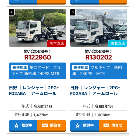
4
5
熊本支店
東北支店
問い合わせ番号：
問い合わせ番号：
R122960
R130202
第二ヤード フル
フルキャブ 新明
未使用車
未使用車
キャブ 新明和 240PS MT6
和 240PS MT6
日野 ｜レンジャー｜2PG-
日野 ｜レンジャー｜2PG-
FD2ABA｜ アームロール
FD2ABA｜ アームロール
年式
年式
令和8年1月
令和8年1月
走行距離
走行距離
1,477km
1,008km
検討中
問合せ
検討中
問合せ