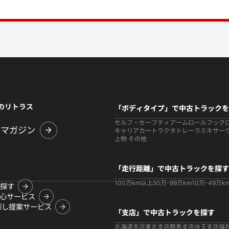
のリトラス
「ボディタイプ」で中古トラックを
セルフ・セーフティ
アームロールフック
ルマガジン
キャリアカー
トラクタ
トレーラ
ミキサー
上物 その他
「走行距離」で中古トラックを探す
100万km以上
50万-99万km
10万-49万k
探す
心サービス
探し提案サービス
「支店」で中古トラックを探す
北海道支店
東北支店
群馬支店
埼玉支店
福