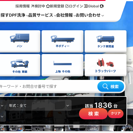
採用情報
検討中
新規登録
ログイン
Global
を探す
DPF洗浄
品質サービス
会社情報
お問い合わせ
検索
1836
該当
台
検 索
クリア