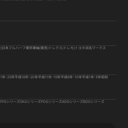
)
日本フルハーフ
東邦車輛(東急)
トレクス(トレモ)
トヨタ
浜名ワークス
1年-25年
平成16年-20年
平成11年-15年
平成6年-10年
平成1年-5年
昭和
TPGシリーズ
SKGシリーズ
PDGシリーズ
ADGシリーズ
BDGシリーズ