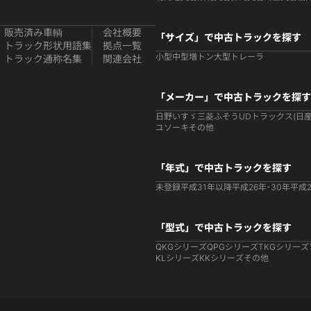
販売済み車輌
会社概要
「サイズ」で中古トラックを探す
トラック形状用語集
拠点一覧
小型
中型
増トン
大型
トレーラ
トラック通称名集
関連会社
「メーカー」で中古トラックを探す
日野
いすゞ
三菱ふそう
UDトラックス(日産
ユソーキ
その他
「年式」で中古トラックを探す
未登録
平成31年以降
平成26年-30年
平成2
「型式」で中古トラックを探す
QKGシリーズ
QPGシリーズ
TKGシリーズ
KLシリーズ
KKシリーズ
その他