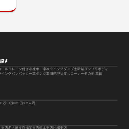
探す
ロール
クレーン付き
冷凍車・冷凍ウイング
ダンプ
土砂禁ダンプ
平ボディ
ウイング
バン
パッカー車
タンク車関連
現状渡しコーナー
その他 車輌
m
1万-9万km
1万km未満
井支店
名古屋支店
福岡支店
熊本支店
沖縄支店