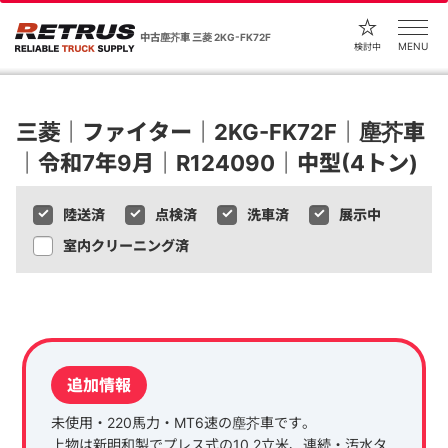
中古塵芥車 三菱 2KG-FK72F
MENU
検討中
三菱｜ファイター｜2KG-FK72F｜塵芥車
｜令和7年9月｜R124090｜中型(4トン)
陸送済
点検済
洗車済
展示中
室内クリーニング済
1 / 25
追加情報
未使用・220馬力・MT6速の塵芥車です。
上物は新明和製でプレス式の10.2立米、連続・汚水タ