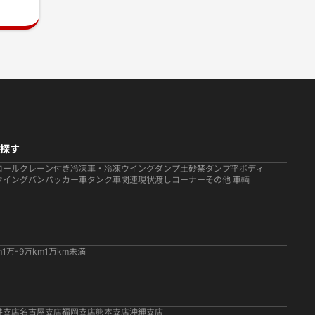
探す
ロール
クレーン付き
冷凍車・冷凍ウイング
ダンプ
土砂禁ダンプ
平ボディ
ウイング
バン
パッカー車
タンク車関連
現状渡しコーナー
その他 車輌
m
1万-9万km
1万km未満
井支店
名古屋支店
福岡支店
熊本支店
沖縄支店