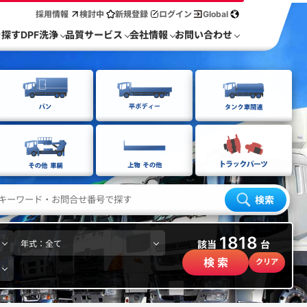
採用情報
検討中
新規登録
ログイン
Global
を探す
DPF洗浄
品質サービス
会社情報
お問い合わせ
検索
1818
該当
台
検 索
クリア