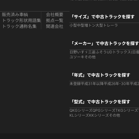
販売済み車輌
会社概要
「サイズ」で中古トラックを探す
トラック形状用語集
拠点一覧
小型
中型
増トン
大型
トレーラ
トラック通称名集
関連会社
「メーカー」で中古トラックを探す
日野
いすゞ
三菱ふそう
UDトラックス(日産
ユソーキ
その他
「年式」で中古トラックを探す
未登録
平成31年以降
平成26年-30年
平成2
「型式」で中古トラックを探す
QKGシリーズ
QPGシリーズ
TKGシリーズ
KLシリーズ
KKシリーズ
その他