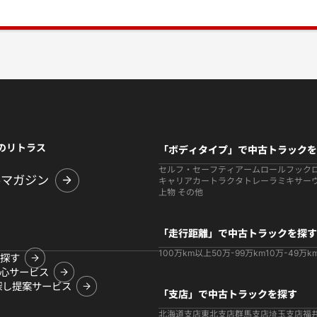
のリトラス
「ボディタイプ」で中古トラックを
セルフ・セーフティ
アームロールフック
ルマガジン
キャリアカー
トラクタ
トレーラ
ミキサー
上物 その他
「走行距離」で中古トラックを探す
100万km以上
50万-99万km
10万-49万k
探す
心サービス
探し提案サービス
「支店」で中古トラックを探す
北海道支店
東北支店
群馬支店
埼玉支店
福