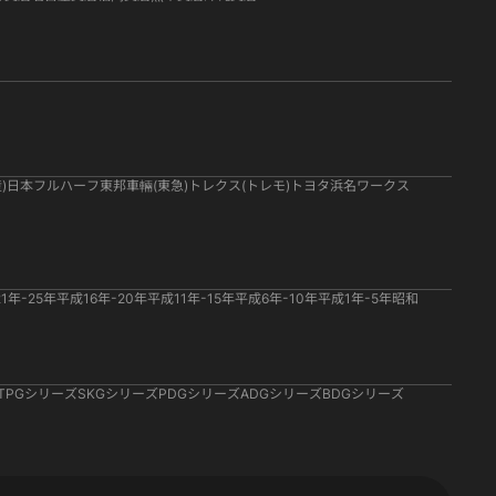
)
日本フルハーフ
東邦車輛(東急)
トレクス(トレモ)
トヨタ
浜名ワークス
1年-25年
平成16年-20年
平成11年-15年
平成6年-10年
平成1年-5年
昭和
TPGシリーズ
SKGシリーズ
PDGシリーズ
ADGシリーズ
BDGシリーズ