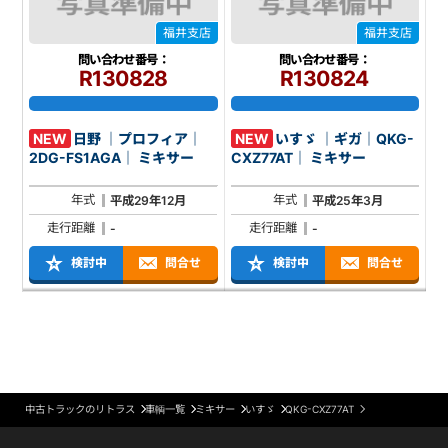
福井支店
福井支店
問い合わせ番号：
問い合わせ番号：
R130828
R130824
NEW
日野 ｜プロフィア｜
NEW
いすゞ ｜ギガ｜QKG-
2DG-FS1AGA｜ ミキサー
CXZ77AT｜ ミキサー
年式
年式
平成29年12月
平成25年3月
走行距離
走行距離
-
-
検討中
問合せ
検討中
問合せ
中古トラックのリトラス
車輌一覧
ミキサー
いすゞ
QKG-CXZ77AT