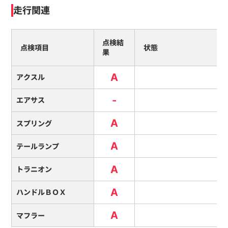
走行関連
点検結
点検項目
状態
果
A
アクスル
-
エアサス
A
スプリング
A
テールランプ
A
トラニオン
A
ハンドルＢＯＸ
A
マフラー