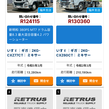
福井支店
福井支店
問い合わせ番号：
問い合わせ番号：
R124115
R130360
新明和 380PS MT7 ドラム容
量8.3 最大混合容量4.2 パワ
ーシューター
いすゞ ｜ギガ｜2KG-
いすゞ ｜ギガ｜2KG-
CXZ77CT｜ ミキサー
CXZ60CT｜ ミキサー
年式
年式
令和5年3月
令和2年3月
走行距離
走行距離
13,280km
210,190km
検討中
問合せ
検討中
問合せ
4
5