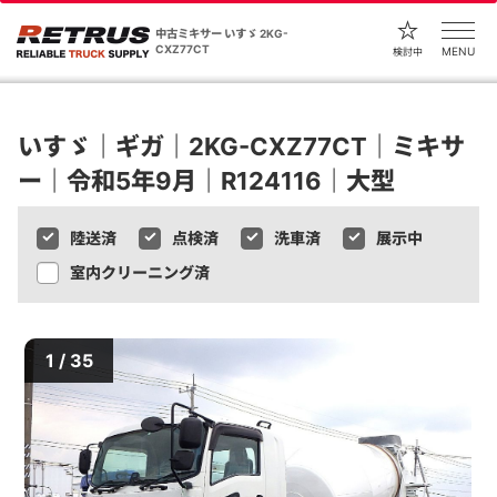
中古ミキサー いすゞ 2KG-
CXZ77CT
MENU
検討中
いすゞ｜ギガ｜2KG-CXZ77CT｜ミキサ
ー｜令和5年9月｜R124116｜大型
陸送済
点検済
洗車済
展示中
室内クリーニング済
1 / 35