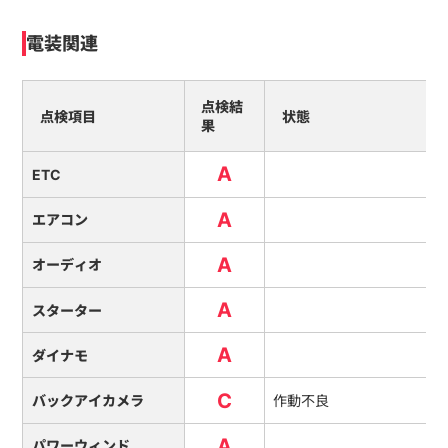
電装関連
点検結
点検項目
状態
果
A
ETC
A
エアコン
A
オーディオ
A
スターター
A
ダイナモ
C
バックアイカメラ
作動不良
A
パワーウィンド