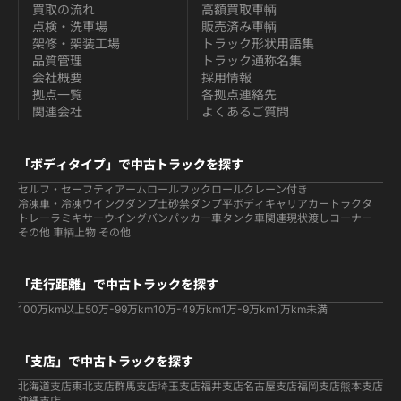
買取の流れ
高額買取車輌
点検・洗車場
販売済み車輌
架修・架装工場
トラック形状用語集
品質管理
トラック通称名集
会社概要
採用情報
拠点一覧
各拠点連絡先
関連会社
よくあるご質問
「ボディタイプ」で中古トラックを探す
セルフ・セーフティ
アームロールフックロール
クレーン付き
冷凍車・冷凍ウイング
ダンプ
土砂禁ダンプ
平ボディ
キャリアカー
トラクタ
トレーラ
ミキサー
ウイング
バン
パッカー車
タンク車関連
現状渡しコーナー
その他 車輌
上物 その他
「走行距離」で中古トラックを探す
100万km以上
50万-99万km
10万-49万km
1万-9万km
1万km未満
「支店」で中古トラックを探す
北海道支店
東北支店
群馬支店
埼玉支店
福井支店
名古屋支店
福岡支店
熊本支店
沖縄支店