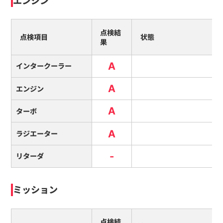
エンジン
点検結
点検項目
状態
果
A
インタークーラー
A
エンジン
A
ターボ
A
ラジエーター
-
リターダ
ミッション
点検結