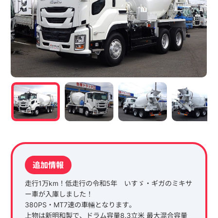
追加情報
走行1万km！低走行の令和5年 いすゞ・ギガのミキサ
ー車が入庫しました！
380PS・MT7速の車輛となります。
上物は新明和製で、ドラム容量8.3立米 最大混合容量