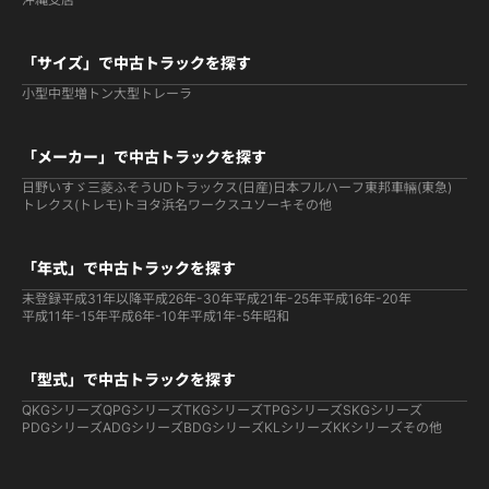
「サイズ」で中古トラックを探す
小型
中型
増トン
大型
トレーラ
「メーカー」で中古トラックを探す
日野
いすゞ
三菱ふそう
UDトラックス(日産)
日本フルハーフ
東邦車輛(東急)
トレクス(トレモ)
トヨタ
浜名ワークス
ユソーキ
その他
「年式」で中古トラックを探す
未登録
平成31年以降
平成26年-30年
平成21年-25年
平成16年-20年
平成11年-15年
平成6年-10年
平成1年-5年
昭和
「型式」で中古トラックを探す
QKGシリーズ
QPGシリーズ
TKGシリーズ
TPGシリーズ
SKGシリーズ
PDGシリーズ
ADGシリーズ
BDGシリーズ
KLシリーズ
KKシリーズ
その他