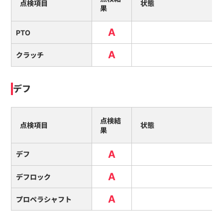
点検項目
状態
果
A
PTO
A
クラッチ
デフ
点検結
点検項目
状態
果
A
デフ
A
デフロック
A
プロペラシャフト