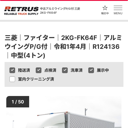
中古アルミウイングP/G付 三菱
2KG-FK64F
MENU
検討中
三菱｜ファイター｜2KG-FK64F｜アルミ
ウイングP/G付｜令和1年4月｜R124136
｜中型(4トン)
陸送済
点検済
洗車済
展示中
室内クリーニング済
1 / 50