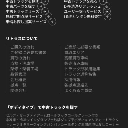
中古トラックを探す
中古トラックを売る
中古パーツを探す
DPF洗浄リフレッシュ
中古トラックリース
ユーザー安心サービス
無料定期点検サービス
LINEカンタン無料査定
車輌お探し提案サービス
リトラスについて
ご購入の流れ
ご売却に必要な書類
ご登録に必要な書類
買取エリア
買取の流れ
高額買取車輌
点検・洗車場
販売済み車輌
架修・架装工場
トラック形状用語集
品質管理
トラック通称名集
会社概要
採用情報
拠点一覧
各拠点連絡先
関連会社
よくあるご質問
「ボディタイプ」で中古トラックを探す
セルフ・セーフティ
アームロールフックロール
クレーン付き
冷凍車・冷凍ウイング
ダンプ
土砂禁ダンプ
平ボディ
キャリアカー
トラクタ
トレーラ
ミキサー
ウイング
バン
パッカー車
タンク車関連
現状渡しコーナー