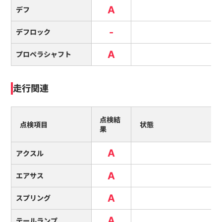
A
デフ
-
デフロック
A
プロペラシャフト
走行関連
点検結
点検項目
状態
果
A
アクスル
A
エアサス
A
スプリング
A
テールランプ