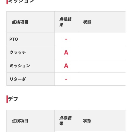
ミッション
点検結
点検項目
状態
果
-
PTO
A
クラッチ
A
ミッション
-
リターダ
デフ
点検結
点検項目
状態
果