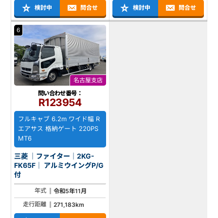
検討中
問合せ
検討中
問合せ
6
名古屋支店
問い合わせ番号：
R123954
フルキャブ 6.2m ワイド幅 R
エアサス 格納ゲート 220PS
MT6
三菱 ｜ファイター｜2KG-
FK65F｜ アルミウイングP/G
付
年式
令和5年11月
走行距離
271,183km