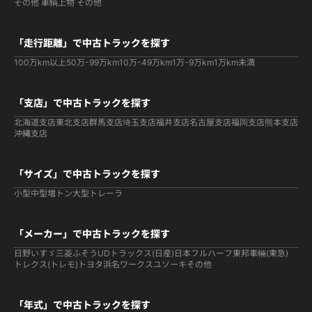
その他 車輌
上物 その他
「走行距離」で中古トラックを探す
100万km以上
50万-99万km
10万-49万km
1万-9万km
1万km未満
「支店」で中古トラックを探す
北海道支店
東北支店
群馬支店
埼玉支店
福井支店
名古屋支店
福岡支店
熊本支店
沖縄支店
「サイズ」で中古トラックを探す
小型
中型
増トン
大型
トレーラ
「メーカー」で中古トラックを探す
日野
いすゞ
三菱ふそう
UDトラックス(日産)
日本フルハーフ
東邦車輛(東急)
トレクス(トレモ)
トヨタ
浜名ワークス
ユソーキ
その他
「年式」で中古トラックを探す