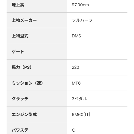
地上高
97.00cm
上物メーカー
フルハーフ
上物型式
DMS
ゲート
馬力（PS）
220
ミッション（速）
MT6
クラッチ
3ペダル
エンジン型式
6M60[IT]
パワステ
○