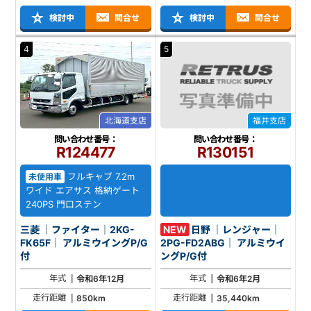
検討中
問合せ
検討中
問合せ
4
5
北海道支店
福井支店
問い合わせ番号：
問い合わせ番号：
R124477
R130151
フルキャブ 7.2m
未使用車
ワイド エアサス 格納ゲート
240PS 門口ステン
三菱 ｜ファイター｜2KG-
NEW
日野 ｜レンジャー｜
FK65F｜ アルミウイングP/G
2PG-FD2ABG｜ アルミウイ
付
ングP/G付
年式
年式
令和6年12月
令和6年2月
走行距離
走行距離
850km
35,440km