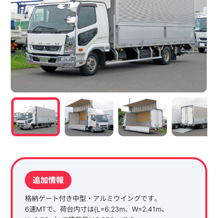
追加情報
格納ゲート付き中型・アルミウイングです。
6速MTで、荷台内寸は(L=6.23m、W=2.41m、