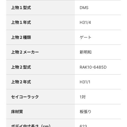
上物１型式
DMS
上物１年式
H31/4
上物２種類
ゲート
上物２メーカー
新明和
上物２型式
RAK10-6485D
上物２年式
H31/1
セイコーラック
1対
床材質
板張り
ボデイ内寸長さ（cm）
623