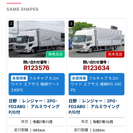
SAME SHAPES
2
3
群馬支店
熊本支店
問い合わせ番号：
問い合わせ番号：
R123576
R123634
フルキャブ 6.2m
フルキャブ 6.2m
未使用車
未使用車
ワイド エアサス 格納ゲート
ワイド エアサス 格納PG 240
240PS
PS
日野 ｜レンジャー｜2PG-
日野 ｜レンジャー｜2PG-
FD2ABG｜ アルミウイング
FD2ABG｜ アルミウイング
P/G付
P/G付
年式
年式
令和7年11月
令和7年10月
走行距離
走行距離
495km
528km