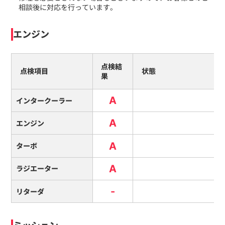
相談後に対応を行っています。
エンジン
点検結
点検項目
状態
果
A
インタークーラー
A
エンジン
A
ターボ
A
ラジエーター
-
リターダ