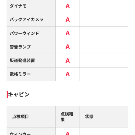
A
ダイナモ
A
バックアイカメラ
A
パワーウィンド
A
警告ランプ
A
坂道発進装置
A
電格ミラー
キャビン
点検結
点検項目
状態
果
A
ウィンカー