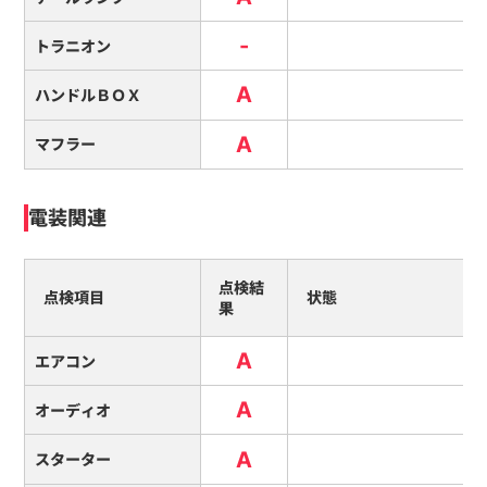
-
トラニオン
A
ハンドルＢＯＸ
A
マフラー
電装関連
点検結
点検項目
状態
果
A
エアコン
A
オーディオ
A
スターター