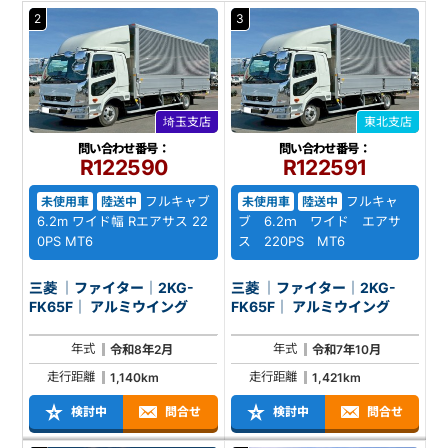
2
3
埼玉支店
東北支店
問い合わせ番号：
問い合わせ番号：
R122590
R122591
フルキャブ
フルキャ
未使用車
陸送中
未使用車
陸送中
6.2m ワイド幅 Rエアサス 22
ブ 6.2ｍ ワイド エアサ
0PS MT6
ス 220PS MT6
三菱 ｜ファイター｜2KG-
三菱 ｜ファイター｜2KG-
FK65F｜ アルミウイング
FK65F｜ アルミウイング
年式
年式
令和8年2月
令和7年10月
走行距離
走行距離
1,140km
1,421km
検討中
問合せ
検討中
問合せ