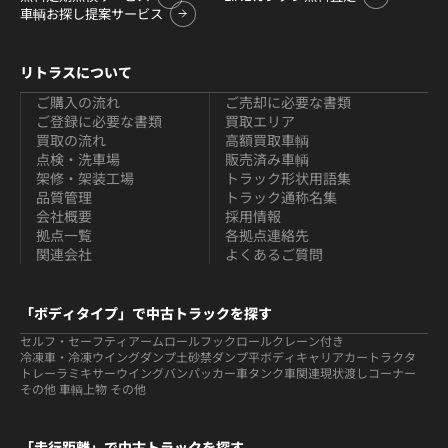
車輌お探し提案サービス
リトラスについて
ご購入の流れ
ご売却に必要な書類
ご登録に必要な書類
買取エリア
買取の流れ
高額買取車輌
点検・洗車場
販売済み車輌
架修・架装工場
トラック形状用語集
品質管理
トラック通称名集
会社概要
採用情報
拠点一覧
各拠点連絡先
関連会社
よくあるご質問
「ボディタイプ」で中古トラックを探す
セルフ・セーフティ
アームロールフックロール
クレーン付き
冷凍車・冷凍ウイング
ダンプ
土砂禁ダンプ
平ボディ
キャリアカー
トラクタ
トレーラ
ミキサー
ウイング
バン
パッカー車
タンク車関連
現状渡しコーナー
その他 車輌
上物 その他
「走行距離」で中古トラックを探す