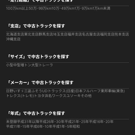
100万km以上
50万-99万km
10万-49万km
1万-9万km
1万km未満
「支店」で中古トラックを探す
北海道支店
東北支店
群馬支店
埼玉支店
福井支店
名古屋支店
福岡支店
熊本支店
沖縄支店
「サイズ」で中古トラックを探す
小型
中型
増トン
大型
トレーラ
「メーカー」で中古トラックを探す
日野
いすゞ
三菱ふそう
UDトラックス(日産)
日本フルハーフ
東邦車輛(東急)
トレクス(トレモ)
トヨタ
浜名ワークス
ユソーキ
その他
「年式」で中古トラックを探す
未登録
平成31年以降
平成26年-30年
平成21年-25年
平成16年-20年
平成11年-15年
平成6年-10年
平成1年-5年
昭和