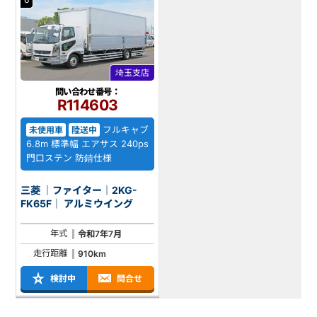
埼玉支店
問い合わせ番号：
R114603
フルキャブ
未使用車
陸送中
6.8m 標準幅 エアサス 240ps
門口ステン 防錆仕様
三菱 ｜ファイター｜2KG-
FK65F｜ アルミウイング
年式
令和7年7月
走行距離
910km
検討中
問合せ