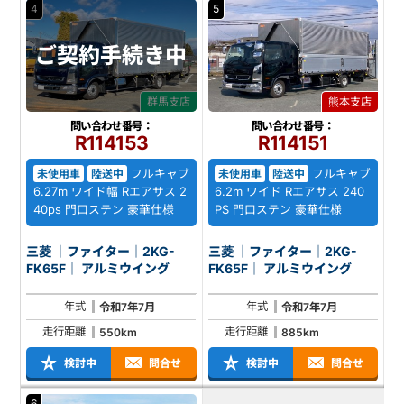
4
5
ご契約
手続き中
群馬支店
熊本支店
問い合わせ番号：
問い合わせ番号：
R114153
R114151
フルキャブ
フルキャブ
未使用車
陸送中
未使用車
陸送中
6.27m ワイド幅 Rエアサス 2
6.2m ワイド Rエアサス 240
40ps 門口ステン 豪華仕様
PS 門口ステン 豪華仕様
三菱 ｜ファイター｜2KG-
三菱 ｜ファイター｜2KG-
FK65F｜ アルミウイング
FK65F｜ アルミウイング
年式
年式
令和7年7月
令和7年7月
走行距離
走行距離
550km
885km
検討中
問合せ
検討中
問合せ
6