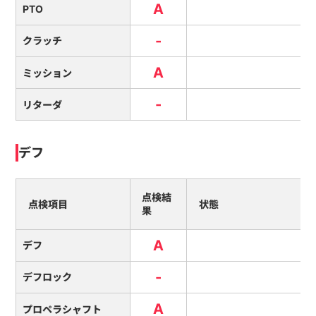
A
PTO
-
クラッチ
A
ミッション
-
リターダ
デフ
点検結
点検項目
状態
果
A
デフ
-
デフロック
A
プロペラシャフト