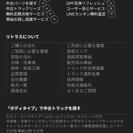
中古パーツを探す
DPF洗浄リフレッシュ
中古トラックリース
ユーザー安心サービス
無料定期点検サービス
LINEカンタン無料査定
車輌お探し提案サービス
リトラスについて
ご購入の流れ
ご売却に必要な書類
ご登録に必要な書類
買取エリア
買取の流れ
高額買取車輌
点検・洗車場
販売済み車輌
架修・架装工場
トラック形状用語集
品質管理
トラック通称名集
会社概要
採用情報
拠点一覧
各拠点連絡先
関連会社
よくあるご質問
「ボディタイプ」で中古トラックを探す
セルフ・セーフティ
アームロールフックロール
クレーン付き
冷凍車・冷凍ウイング
ダンプ
土砂禁ダンプ
平ボディ
キャリアカー
トラクタ
トレーラ
ミキサー
ウイング
バン
パッカー車
タンク車関連
現状渡しコーナー
その他 車輌
上物 その他