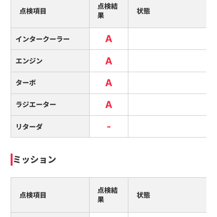
点検結
点検項目
状態
果
A
インタークーラー
A
エンジン
A
ターボ
A
ラジエーター
-
リターダ
ミッション
点検結
点検項目
状態
果