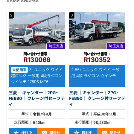
SAME SHAPES
2
3
埼玉支店
埼玉支店
問い合わせ番号：
問い合わせ番号：
R130066
R130352
3t ユニック ワイド
2.85t ユニック ワイド 一般
未使用車
超ロング 一般用 4段ラジコン
用 4段 ラジコン ウインチ
ウインチ 175PS MT5
三菱 ｜キャンター｜2PG-
三菱 ｜キャンター｜2PG-
FEB90｜ クレーン付セーフテ
FEB90｜ クレーン付セーフテ
ィ
ィ
年式
年式
令和7年9月
平成30年11月
走行距離
走行距離
540km
98,280km
検討中
問合せ
検討中
問合せ