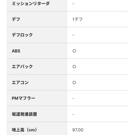
ミッションリターダ
-
デフ
1デフ
デフロック
-
ABS
○
エアバック
○
エアコン
○
PMマフラー
-
坂道発進装置
-
地上高（cm）
97.00