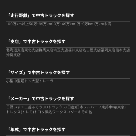
「走行距離」で中古トラックを探す
100万km以上
50万-99万km
10万-49万km
1万-9万km
1万km未満
「支店」で中古トラックを探す
北海道支店
東北支店
群馬支店
埼玉支店
福井支店
名古屋支店
福岡支店
熊本支店
沖縄支店
「サイズ」で中古トラックを探す
小型
中型
増トン
大型
トレーラ
「メーカー」で中古トラックを探す
日野
いすゞ
三菱ふそう
UDトラックス(日産)
日本フルハーフ
東邦車輛(東急)
トレクス(トレモ)
トヨタ
浜名ワークス
ユソーキ
その他
「年式」で中古トラックを探す