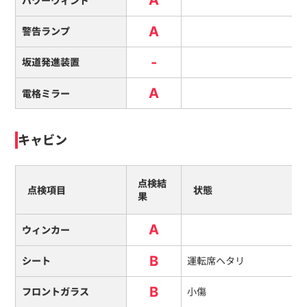
パワーウィンド
A
警告ランプ
-
坂道発進装置
A
電格ミラー
キャビン
点検結
点検項目
状態
果
A
ウィンカー
B
シート
運転席ヘタリ
B
フロントガラス
小傷