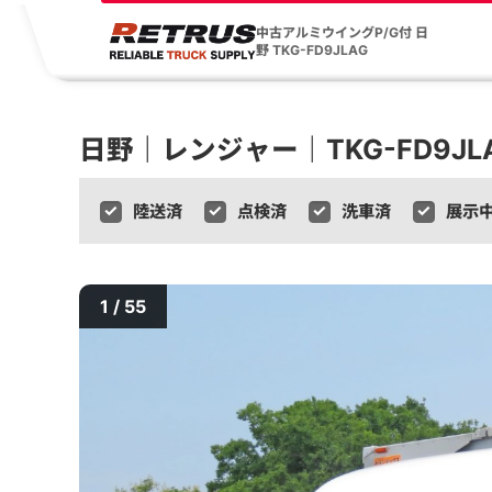
中古アルミウイングP/G付 日
野 TKG-FD9JLAG
日野｜レンジャー｜TKG-FD9JL
陸送済
点検済
洗車済
展示
1 / 55