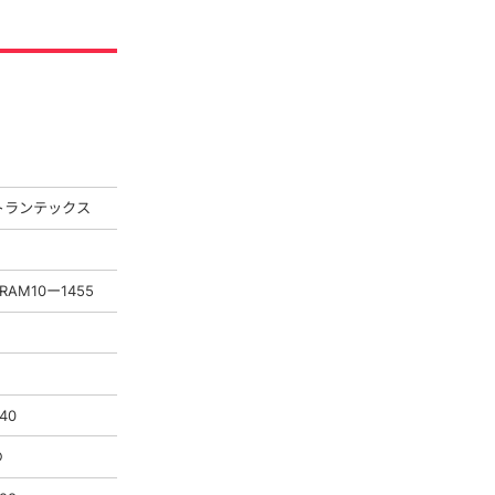
トランテックス
RAM10ー1455
40
○