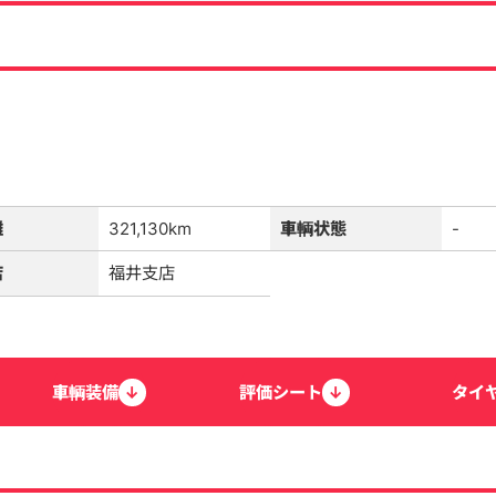
離
321,130km
車輌状態
-
店
福井支店
車輌
装備
↓
評価
シート
↓
タイ