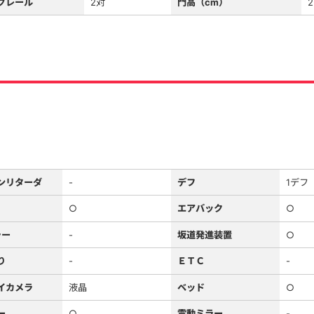
グレール
2対
門高（cm）
2
ンリターダ
-
デフ
1デフ
○
エアバック
○
ラー
-
坂道発進装置
○
り
-
ＥＴＣ
-
イカメラ
液晶
ベッド
○
ー
○
電動ミラー
-