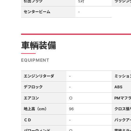
引出フック
5対
ラッシン
センタービーム
-
車輌装備
EQUIPMENT
エンジンリターダ
-
ミッショ
デフロック
-
ABS
エアコン
○
PMマフ
地上高（cm）
96
クロス張
ＣＤ
-
バックア
パワーウィンド
○
電格ミラ