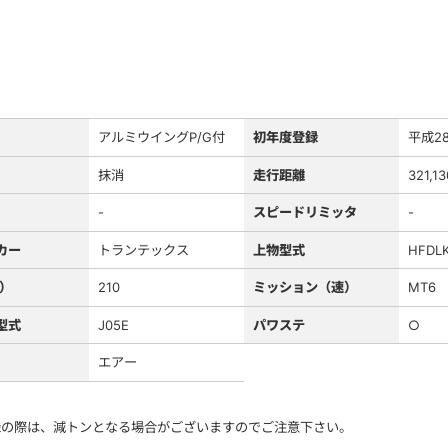
アルミウイングP/G付
初年度登録
平成2
抹消
走行距離
321,1
-
スピードリミッタ
-
カー
トランテックス
上物型式
HFDL
S）
210
ミッション（速）
MT6
型式
J05E
パワステ
○
エアー
録の際は、減トンとなる場合がございますのでご注意下さい。