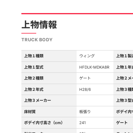
上物情報
TRUCK BODY
上物１種類
ウィング
上物１製
上物１型式
HFDLK-MDKA8R
上物１年
上物２種類
ゲート
上物２メ
上物２年式
H28/6
上物３種
上物３メーカー
上物３型
床材質
板張り
ボデイ内
ボデイ内寸高さ（cm）
241
ゲート