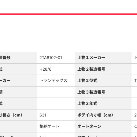
造番号
2TA8102-01
上物１メーカー
式
H28/6
上物２製造番号
ーカー
トランテックス
上物２型式
T
類
上物３製造番号
式
上物３年式
寸長さ（cm）
631
ボデイ内寸幅（cm）
2
格納ゲート
オートターン