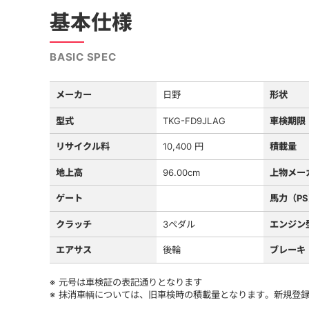
基本仕様
BASIC SPEC
メーカー
日野
形状
型式
TKG-FD9JLAG
車検期限
リサイクル料
10,400 円
積載量
地上高
96.00cm
上物メー
ゲート
馬力（P
クラッチ
3ペダル
エンジン
エアサス
後輪
ブレーキ
元号は車検証の表記通りとなります
抹消車輌については、旧車検時の積載量となります。新規登