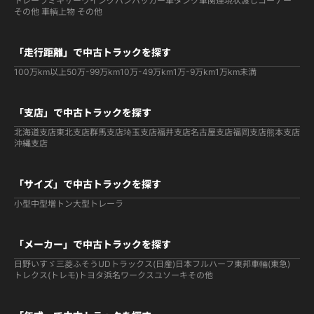
トレーラ
ミキサー
ウイング
バン
パッカー車
タンク車関連
現状渡しコーナー
その他 車輌
上物 その他
「走行距離」で中古トラックを探す
100万km以上
50万-99万km
10万-49万km
1万-9万km
1万km未満
「支店」で中古トラックを探す
北海道支店
東北支店
群馬支店
埼玉支店
福井支店
名古屋支店
福岡支店
熊本支店
沖縄支店
「サイズ」で中古トラックを探す
小型
中型
増トン
大型
トレーラ
「メーカー」で中古トラックを探す
日野
いすゞ
三菱ふそう
UDトラックス(日産)
日本フルハーフ
東邦車輛(東急)
トレクス(トレモ)
トヨタ
浜名ワークス
ユソーキ
その他