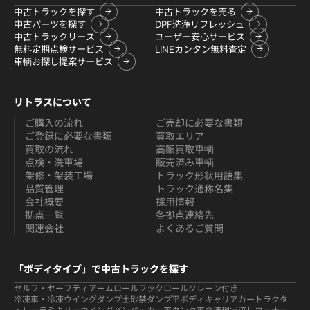
中古トラックを探す
中古トラックを売る
中古パーツを探す
DPF洗浄リフレッシュ
中古トラックリース
ユーザー安心サービス
無料定期点検サービス
LINEカンタン無料査定
車輌お探し提案サービス
リトラスについて
ご購入の流れ
ご売却に必要な書類
ご登録に必要な書類
買取エリア
買取の流れ
高額買取車輌
点検・洗車場
販売済み車輌
架修・架装工場
トラック形状用語集
品質管理
トラック通称名集
会社概要
採用情報
拠点一覧
各拠点連絡先
関連会社
よくあるご質問
「ボディタイプ」で中古トラックを探す
セルフ・セーフティ
アームロールフックロール
クレーン付き
冷凍車・冷凍ウイング
ダンプ
土砂禁ダンプ
平ボディ
キャリアカー
トラクタ