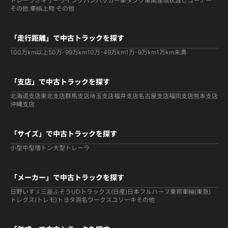
トレーラ
ミキサー
ウイング
バン
パッカー車
タンク車関連
現状渡しコーナー
その他 車輌
上物 その他
「走行距離」で中古トラックを探す
100万km以上
50万-99万km
10万-49万km
1万-9万km
1万km未満
「支店」で中古トラックを探す
北海道支店
東北支店
群馬支店
埼玉支店
福井支店
名古屋支店
福岡支店
熊本支店
沖縄支店
「サイズ」で中古トラックを探す
小型
中型
増トン
大型
トレーラ
「メーカー」で中古トラックを探す
日野
いすゞ
三菱ふそう
UDトラックス(日産)
日本フルハーフ
東邦車輛(東急)
トレクス(トレモ)
トヨタ
浜名ワークス
ユソーキ
その他