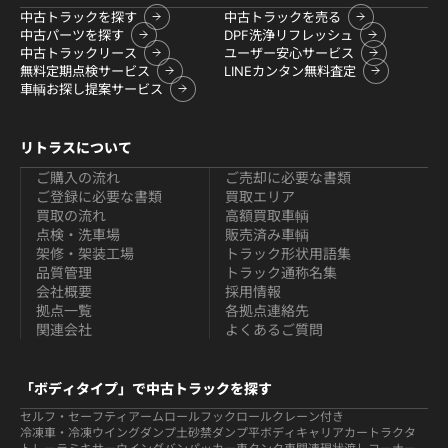
中古トラックを探す
中古トラックを売る
中古パーツを探す
DPF洗浄リフレッシュ
中古トラックリース
ユーザー安心サービス
無料定期点検サービス
LINEカンタン無料査定
車輌お探し提案サービス
リトラスについて
ご購入の流れ
ご売却に必要な書類
ご登録に必要な書類
買取エリア
買取の流れ
高額買取車輌
点検・洗車場
販売済み車輌
架修・架装工場
トラック形状用語集
品質管理
トラック通称名集
会社概要
採用情報
拠点一覧
各拠点連絡先
関連会社
よくあるご質問
「ボディタイプ」で中古トラックを探す
セルフ・セーフティ
アームロールフックロール
クレーン付き
冷凍車・冷凍ウイング
ダンプ
土砂禁ダンプ
平ボディ
キャリアカー
トラクタ