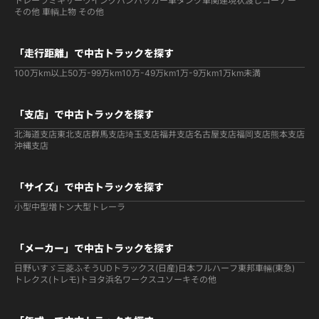
トレーラ
ミキサー
ウイング
バン
パッカー車
タンク車関連
現状渡しコーナー
その他 車輌
上物 その他
「走行距離」で中古トラックを探す
100万km以上
50万-99万km
10万-49万km
1万-9万km
1万km未満
「支店」で中古トラックを探す
北海道支店
東北支店
群馬支店
埼玉支店
福井支店
名古屋支店
福岡支店
熊本支店
沖縄支店
「サイズ」で中古トラックを探す
小型
中型
増トン
大型
トレーラ
「メーカー」で中古トラックを探す
日野
いすゞ
三菱ふそう
UDトラックス(日産)
日本フルハーフ
東邦車輛(東急)
トレクス(トレモ)
トヨタ
浜名ワークス
ユソーキ
その他