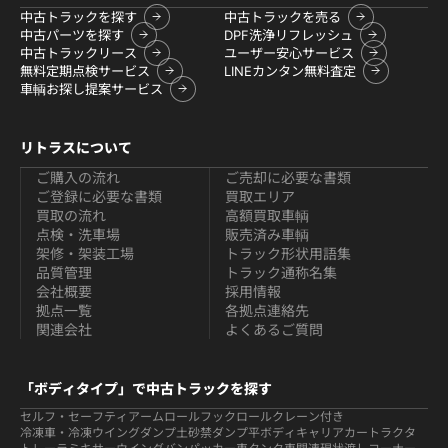
中古トラックを探す
中古トラックを売る
中古パーツを探す
DPF洗浄リフレッシュ
中古トラックリース
ユーザー安心サービス
無料定期点検サービス
LINEカンタン無料査定
車輌お探し提案サービス
リトラスについて
ご購入の流れ
ご売却に必要な書類
ご登録に必要な書類
買取エリア
買取の流れ
高額買取車輌
点検・洗車場
販売済み車輌
架修・架装工場
トラック形状用語集
品質管理
トラック通称名集
会社概要
採用情報
拠点一覧
各拠点連絡先
関連会社
よくあるご質問
「ボディタイプ」で中古トラックを探す
セルフ・セーフティ
アームロールフックロール
クレーン付き
冷凍車・冷凍ウイング
ダンプ
土砂禁ダンプ
平ボディ
キャリアカー
トラクタ