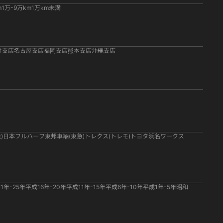
m
1万-9万km
1万km未満
井支店
名古屋支店
福岡支店
熊本支店
沖縄支店
)
日本フルハーフ
東邦車輛(東急)
トレクス(トレモ)
トヨタ
浜名ワークス
1年-25年
平成16年-20年
平成11年-15年
平成6年-10年
平成1年-5年
昭和