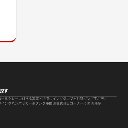
探す
ロール
クレーン付き
冷凍車・冷凍ウイング
ダンプ
土砂禁ダンプ
平ボディ
ウイング
バン
パッカー車
タンク車関連
現状渡しコーナー
その他 車輌