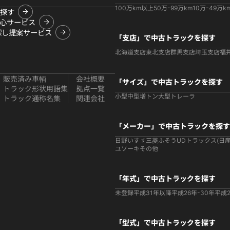
100万km以上
50万-99万km
10万-49万k
探す
心サービス
探し提案サービス
「支店」で中古トラックを探す
北海道支店
東北支店
群馬支店
埼玉支店
福
販売済み車輌
会社概要
「サイズ」で中古トラックを探す
トラック形状用語集
拠点一覧
小型
中型
増トン
大型
トレーラ
トラック通称名集
関連会社
「メーカー」で中古トラックを探す
日野
いすゞ
三菱ふそう
UDトラックス(日産
ユソーキ
その他
「年式」で中古トラックを探す
未登録
平成31年以降
平成26年-30年
平成2
「型式」で中古トラックを探す