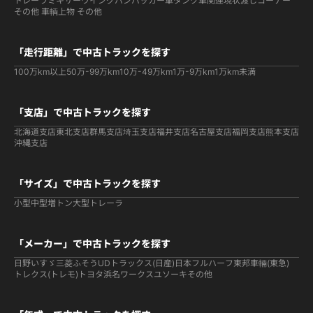
トレーラ
ミキサー
ウイング
バン
パッカー車
タンク車関連
現状渡しコーナー
その他 車輌
上物 その他
「走行距離」で中古トラックを探す
100万km以上
50万-99万km
10万-49万km
1万-9万km
1万km未満
「支店」で中古トラックを探す
北海道支店
東北支店
群馬支店
埼玉支店
福井支店
名古屋支店
福岡支店
熊本支店
沖縄支店
「サイズ」で中古トラックを探す
小型
中型
増トン
大型
トレーラ
「メーカー」で中古トラックを探す
日野
いすゞ
三菱ふそう
UDトラックス(日産)
日本フルハーフ
東邦車輛(東急)
トレクス(トレモ)
トヨタ
浜名ワークス
ユソーキ
その他