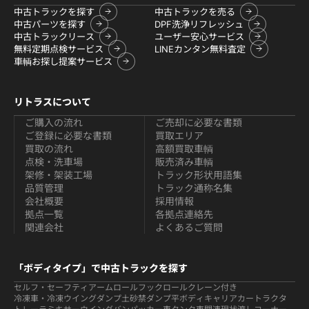
中古トラックを探す
中古トラックを売る
中古パーツを探す
DPF洗浄リフレッシュ
中古トラックリース
ユーザー安心サービス
無料定期点検サービス
LINEカンタン無料査定
車輌お探し提案サービス
リトラスについて
ご購入の流れ
ご売却に必要な書類
ご登録に必要な書類
買取エリア
買取の流れ
高額買取車輌
点検・洗車場
販売済み車輌
架修・架装工場
トラック形状用語集
品質管理
トラック通称名集
会社概要
採用情報
拠点一覧
各拠点連絡先
関連会社
よくあるご質問
「ボディタイプ」で中古トラックを探す
セルフ・セーフティ
アームロールフックロール
クレーン付き
冷凍車・冷凍ウイング
ダンプ
土砂禁ダンプ
平ボディ
キャリアカー
トラクタ