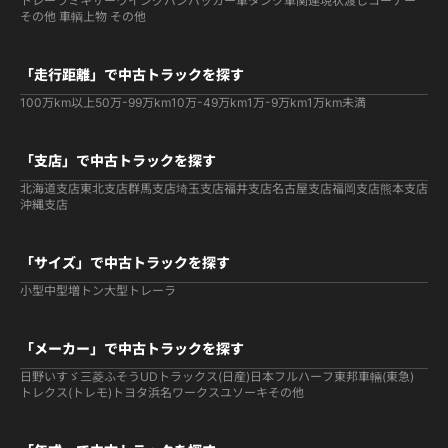
トレーラ
ミキサー
ウイング
バン
パッカー車
タンク車関連
現状渡しコーナー
その他 車輌
上物 その他
「走行距離」で中古トラックを探す
100万km以上
50万-99万km
10万-49万km
1万-9万km
1万km未満
「支店」で中古トラックを探す
北海道支店
東北支店
群馬支店
埼玉支店
福井支店
名古屋支店
福岡支店
熊本支店
沖縄支店
「サイズ」で中古トラックを探す
小型
中型
増トン
大型
トレーラ
「メーカー」で中古トラックを探す
日野
いすゞ
三菱ふそう
UDトラックス(日産)
日本フルハーフ
東邦車輛(東急)
トレクス(トレモ)
トヨタ
浜名ワークス
ユソーキ
その他