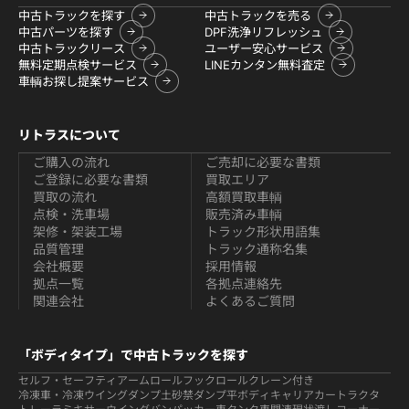
中古トラックを探す
中古トラックを売る
中古パーツを探す
DPF洗浄リフレッシュ
中古トラックリース
ユーザー安心サービス
無料定期点検サービス
LINEカンタン無料査定
車輌お探し提案サービス
リトラスについて
ご購入の流れ
ご売却に必要な書類
ご登録に必要な書類
買取エリア
買取の流れ
高額買取車輌
点検・洗車場
販売済み車輌
架修・架装工場
トラック形状用語集
品質管理
トラック通称名集
会社概要
採用情報
拠点一覧
各拠点連絡先
関連会社
よくあるご質問
「ボディタイプ」で中古トラックを探す
セルフ・セーフティ
アームロールフックロール
クレーン付き
冷凍車・冷凍ウイング
ダンプ
土砂禁ダンプ
平ボディ
キャリアカー
トラクタ