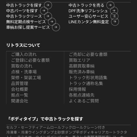
中古トラックを探す
中古トラックを売る
中古パーツを探す
DPF洗浄リフレッシュ
中古トラックリース
ユーザー安心サービス
無料定期点検サービス
LINEカンタン無料査定
車輌お探し提案サービス
リトラスについて
ご購入の流れ
ご売却に必要な書類
ご登録に必要な書類
買取エリア
買取の流れ
高額買取車輌
点検・洗車場
販売済み車輌
架修・架装工場
トラック形状用語集
品質管理
トラック通称名集
会社概要
採用情報
拠点一覧
各拠点連絡先
関連会社
よくあるご質問
「ボディタイプ」で中古トラックを探す
セルフ・セーフティ
アームロールフックロール
クレーン付き
冷凍車・冷凍ウイング
ダンプ
土砂禁ダンプ
平ボディ
キャリアカー
トラクタ