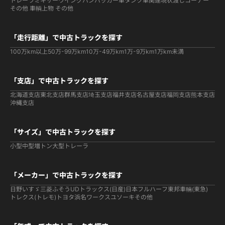
トレーラ
ミキサー
ウイング
バン
パッカー車
タンク車関連
現状渡しコーナー
その他 車輌
上物 その他
「走行距離」で中古トラックを探す
100万km以上
50万-99万km
10万-49万km
1万-9万km
1万km未満
「支店」で中古トラックを探す
北海道支店
東北支店
群馬支店
埼玉支店
福井支店
名古屋支店
福岡支店
熊本支店
沖縄支店
「サイズ」で中古トラックを探す
小型
中型
増トン
大型
トレーラ
「メーカー」で中古トラックを探す
日野
いすゞ
三菱ふそう
UDトラックス(日産)
日本フルハーフ
東邦車輛(東急)
トレクス(トレモ)
トヨタ
浜名ワークス
ユソーキ
その他